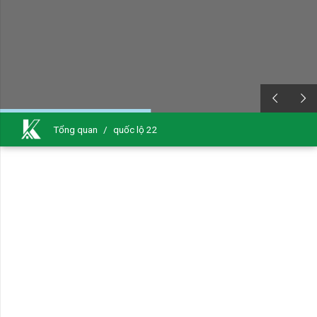
Tổng quan
/
quốc lộ 22