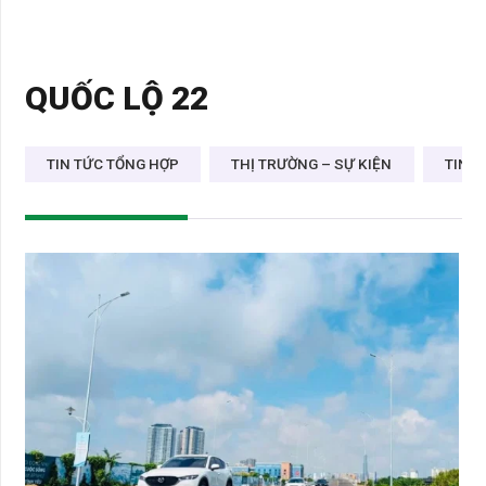
QUỐC LỘ 22
TIN TỨC TỔNG HỢP
THỊ TRƯỜNG – SỰ KIỆN
TIN D