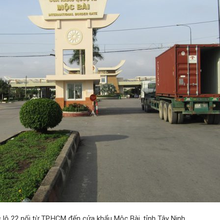
 lộ 22 nối từ TP.HCM đến cửa khẩu Mộc Bài, tỉnh Tây Ninh