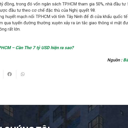
tỷ đồng, trong đó vốn ngân sách TP.HCM tham gia 50%, nhà đầu tư 
được đầu tư theo cơ chế đặc thù của Nghị quyết 98.
ng huyết mạch nối TP.HCM với tỉnh Tây Ninh để đi cửa khẩu quốc t
m qua tuyến đường thường xuyên xảy ra ùn tắc giao thông vì mặt đư
ông rất lớn.
PHCM – Cần Thơ 7 tỷ USD hiện ra sao?
Nguồn :
Bá