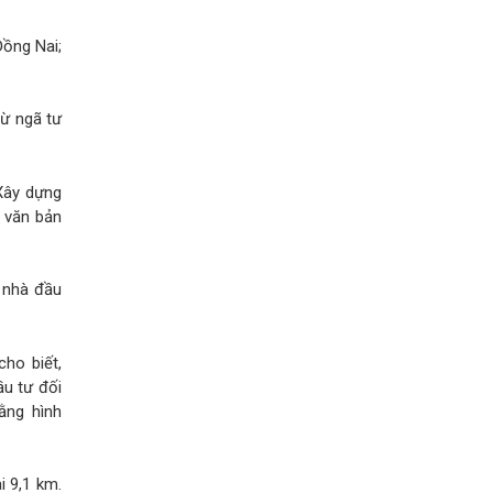
Đồng Nai;
ừ ngã tư
Xây dựng
 văn bản
 nhà đầu
ho biết,
ầu tư đối
ằng hình
 9,1 km.