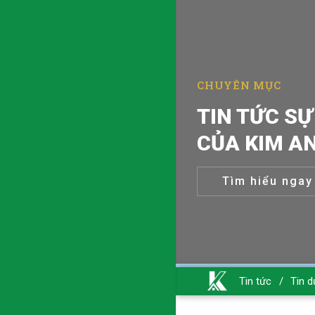
CHUYÊN MỤC
TIN TỨC SỰ
CỦA KIM A
Tìm hiểu ngay
Tin tức
/
Tin d