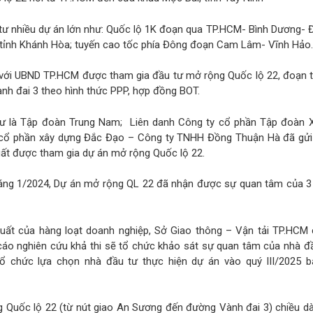
tư nhiều dự án lớn như: Quốc lộ 1K đoạn qua TP.HCM- Bình Dương- 
 tỉnh Khánh Hòa; tuyến cao tốc phía Đông đoạn Cam Lâm- Vĩnh Hảo.
 với UBND TP.HCM được tham gia đầu tư mở rộng Quốc lộ 22, đoạn t
h đai 3 theo hình thức PPP, hợp đồng BOT.
 tư là Tập đoàn Trung Nam; Liên danh Công ty cổ phần Tập đoàn 
 cổ phần xây dựng Đắc Đạo – Công ty TNHH Đồng Thuận Hà đã gửi
t được tham gia dự án mở rộng Quốc lộ 22.
tháng 1/2024, Dự án mở rộng QL 22 đã nhận được sự quan tâm của 3
uất của hàng loạt doanh nghiệp, Sở Giao thông – Vận tải TP.HCM c
 cáo nghiên cứu khả thi sẽ tổ chức khảo sát sự quan tâm của nhà đ
tổ chức lựa chọn nhà đầu tư thực hiện dự án vào quý III/2025 b
 Quốc lộ 22 (từ nút giao An Sương đến đường Vành đai 3) chiều dài