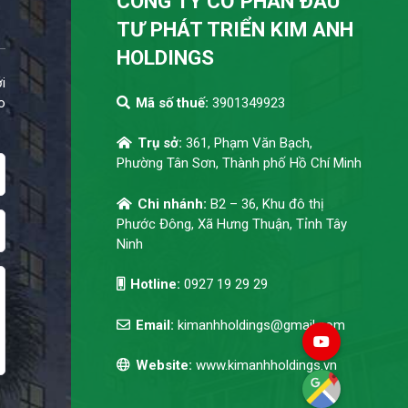
CÔNG TY CỔ PHẦN ĐẦU
TƯ PHÁT TRIỂN KIM ANH
HOLDINGS
i
o
Mã số thuế:
3901349923
Trụ sở:
361, Phạm Văn Bạch,
Phường Tân Sơn, Thành phố Hồ Chí Minh
Chi nhánh:
B2 – 36, Khu đô thị
Phước Đông, Xã Hưng Thuận, Tỉnh Tây
Ninh
Hotline:
0927 19 29 29
Email:
kimanhholdings@gmail.com
Website:
www.kimanhholdings.vn