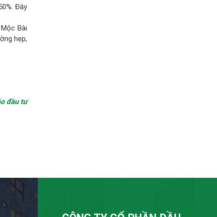
50%. Đây
ế Mộc Bài
ờng hẹp,
o đầu tư