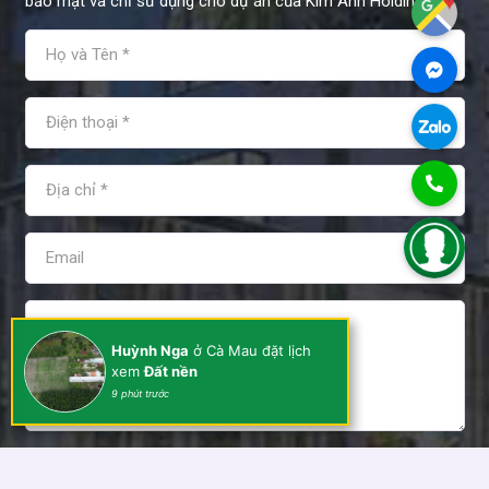
bảo mật và chỉ sử dụng cho dự án của Kim Anh Holdings.
Huỳnh Nga
ở Cà Mau đặt lịch
xem
Đất nền
9 phút trước
Tôi đồng ý và chấp nhận các điều khoản sử dụng của Kim
Anh Holdings!