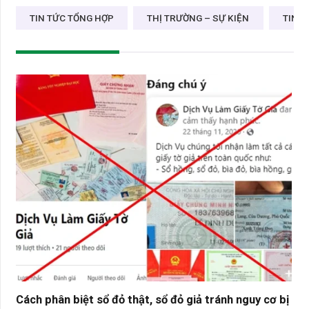
TIN TỨC TỔNG HỢP
THỊ TRƯỜNG – SỰ KIỆN
TIN D
Cách phân biệt sổ đỏ thật, sổ đỏ giả tránh nguy cơ bị