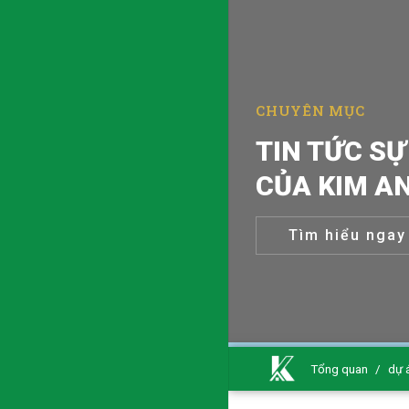
CHUYÊN MỤC
TIN TỨC SỰ
CỦA KIM A
Tìm hiểu ngay
Tổng quan
/
dự 