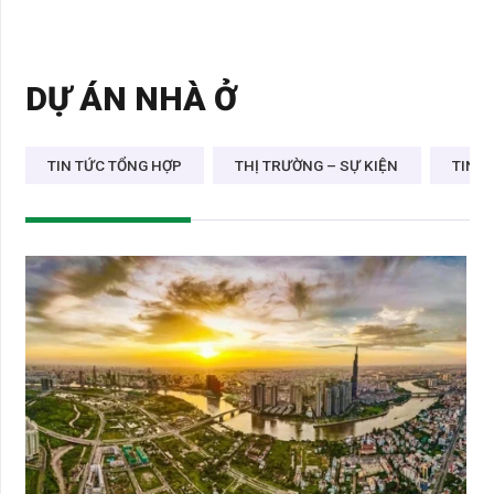
DỰ ÁN NHÀ Ở
TIN TỨC TỔNG HỢP
THỊ TRƯỜNG – SỰ KIỆN
TIN D