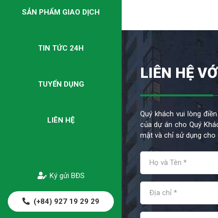
SẢN PHẨM GIAO DỊCH
TIN TỨC 24H
LIÊN HỆ VỚ
TUYỂN DỤNG
Quý khách vui lòng điền
LIÊN HỆ
của dự án cho Quý Khác
mật và chỉ sử dụng cho 
Ký gửi BĐS
(+84) 927 19 29 29