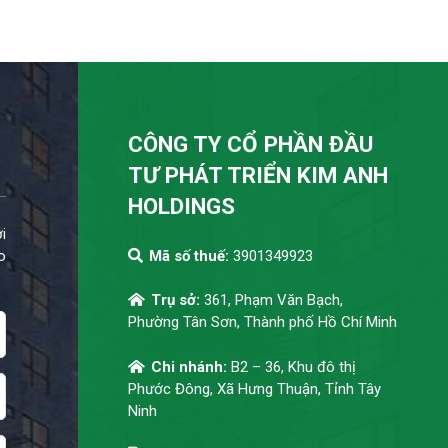
CÔNG TY CỔ PHẦN ĐẦU
TƯ PHÁT TRIỂN KIM ANH
HOLDINGS
i
o
Mã số thuế:
3901349923
Trụ sở:
361, Phạm Văn Bạch,
Phường Tân Sơn, Thành phố Hồ Chí Minh
Chi nhánh:
B2 – 36, Khu đô thị
Phước Đông, Xã Hưng Thuận, Tỉnh Tây
Ninh