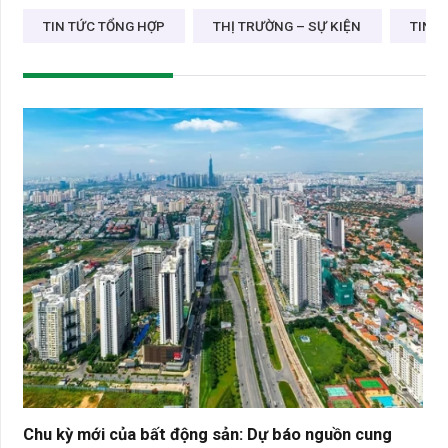
TIN TỨC TỔNG HỢP
THỊ TRƯỜNG – SỰ KIỆN
TIN D
Chu kỳ mới của bất động sản: Dự báo nguồn cung