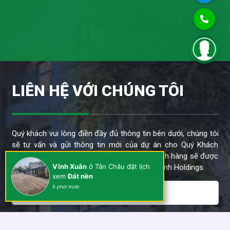
LIÊN HỆ VỚI CHÚNG TÔI
Quý khách vui lòng điền đầy đủ thông tin bên dưới, chúng tôi
sẽ tư vấn và gửi thông tin mới của dự án cho Quý Khách
trong thời gian sớm nhất. Thông tin của khách hàng sẽ được
bảo mật và chỉ sử dụng cho dự án của Kim Anh Holdings.
Vĩnh Xuân
ở Tân Châu đặt lịch
xem
Đất nền
5 phút trước