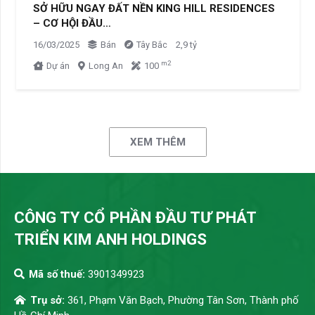
SỞ HỮU NGAY ĐẤT NỀN KING HILL RESIDENCES
– CƠ HỘI ĐẦU…
16/03/2025
Bán
Tây Bắc
2,9 tỷ
m2
Dự án
Long An
100
XEM THÊM
CÔNG TY CỔ PHẦN ĐẦU TƯ PHÁT
TRIỂN KIM ANH HOLDINGS
Mã số thuế:
3901349923
Trụ sở:
361, Phạm Văn Bạch, Phường Tân Sơn, Thành phố