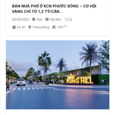
BÁN NHÀ PHỐ Ở KCN PHƯỚC ĐÔNG – CƠ HỘI
VÀNG CHỈ TỪ 1,2 TỶ/CĂN…
05/05/2025
Bán
Tây Bắc
1,2 tỷ
m2
Dự án
Trảng Bàng
149