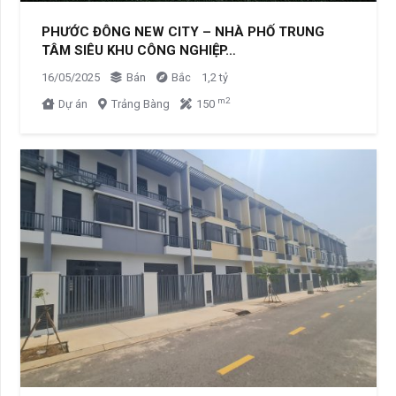
PHƯỚC ĐÔNG NEW CITY – NHÀ PHỐ TRUNG
TÂM SIÊU KHU CÔNG NGHIỆP…
16/05/2025
Bán
Bắc
1,2 tỷ
m2
Dự án
Trảng Bàng
150