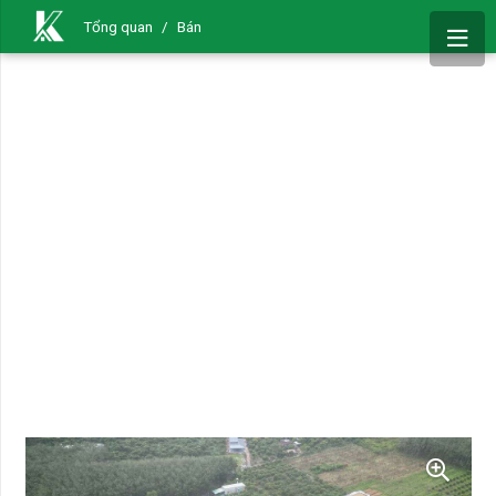
Tổng quan
/
Bán