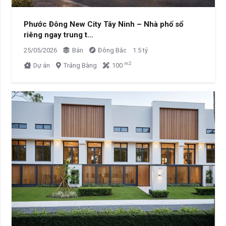
Phước Đông New City Tây Ninh – Nhà phố sổ
riêng ngay trung t…
25/05/2026
Bán
Đông Bắc
1.5 tỷ
m2
Dự án
Trảng Bàng
100