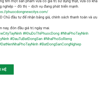
ng tìm một sản phẩm vừa có giá trị sử dụng thật, vừa có khả
ng nghiệp – đô thị – dịch vụ đang phát triển mạnh.
ps://phuocdongnewcitys.com/
D Chủ đầu tư để nhận bảng giá, chính sách thanh toán và ưu
nay, đón đầu giá trị ngày mai.
wCityTayNinh
#KhuDoThiPhuocDong
#NhaPhoTayNinh
yNinh
#DauTuBatDongSan
#NhaPhoSoRieng
#DatNenNhaPhoTayNinh
#BatDongSanCongNghiep
N HỆ