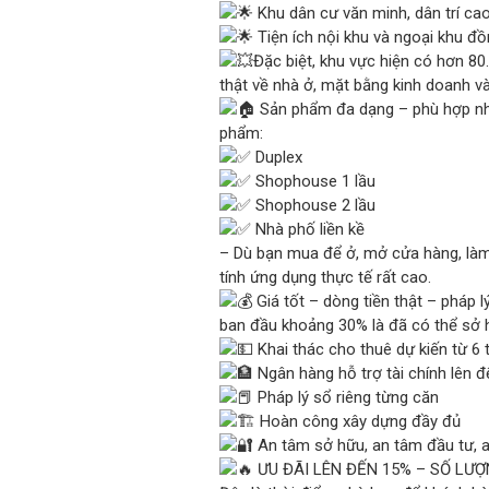
Khu dân cư văn minh, dân trí ca
Tiện ích nội khu và ngoại khu đồ
Đặc biệt, khu vực hiện có hơn 80
thật về nhà ở, mặt bằng kinh doanh và 
Sản phẩm đa dạng – phù hợp nh
phẩm:
Duplex
Shophouse 1 lầu
Shophouse 2 lầu
Nhà phố liền kề
– Dù bạn mua để ở, mở cửa hàng, làm
tính ứng dụng thực tế rất cao.
Giá tốt – dòng tiền thật – pháp lý
ban đầu khoảng 30% là đã có thể sở 
Khai thác cho thuê dự kiến từ 6 t
Ngân hàng hỗ trợ tài chính lên 
Pháp lý sổ riêng từng căn
Hoàn công xây dựng đầy đủ
An tâm sở hữu, an tâm đầu tư, a
ƯU ĐÃI LÊN ĐẾN 15% – SỐ LƯ