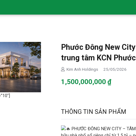
Phước Đông New City 
trung tâm KCN Phước
Kim Anh Holdings
25/05/2026
1,500,000,000
₫
”10″]
THÔNG TIN SẢN PHẨM
PHƯỚC ĐÔNG NEW CITY – TÂM 
hữu nhà phố sổ riêng chỉ từ 1,5 tỷ – 