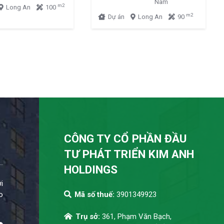
Nam
m2
Long An
100
m2
Dự án
Long An
90
CÔNG TY CỔ PHẦN ĐẦU
TƯ PHÁT TRIỂN KIM ANH
HOLDINGS
i
o
Mã số thuế:
3901349923
Trụ sở:
361, Phạm Văn Bạch,