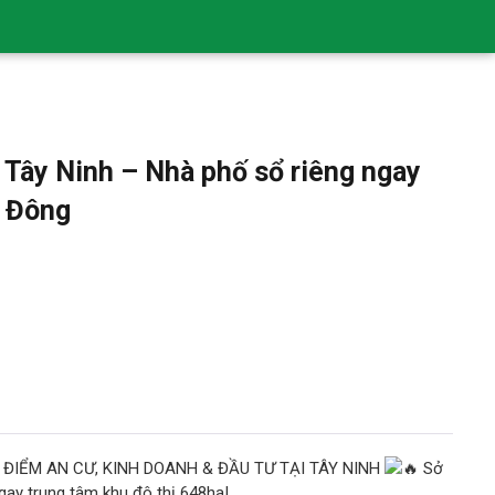
Tây Ninh – Nhà phố sổ riêng ngay
 Đông
ĐIỂM AN CƯ, KINH DOANH & ĐẦU TƯ TẠI TÂY NINH
Sở
ngay trung tâm khu đô thị 648ha!