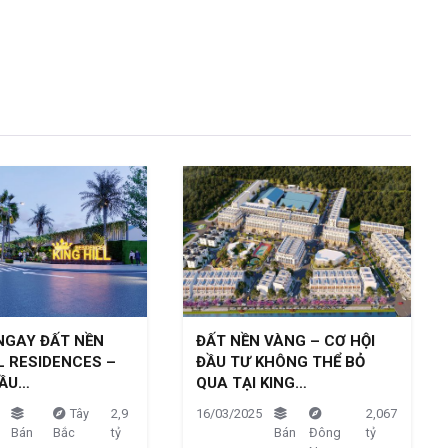
NGAY ĐẤT NỀN
ĐẤT NỀN VÀNG – CƠ HỘI
L RESIDENCES –
ĐẦU TƯ KHÔNG THỂ BỎ
ĐẦU…
QUA TẠI KING…
Tây
2,9
16/03/2025
2,067
Bán
Bắc
tỷ
Bán
Đông
tỷ