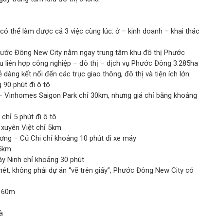
ó thể làm được cả 3 việc cùng lúc: ở – kinh doanh – khai thác
 Phước Đông New City nằm ngay trung tâm khu đô thị Phước
u liên hợp công nghiệp – đô thị – dịch vụ Phước Đông 3.285ha
 dàng kết nối đến các trục giao thông, đô thị và tiện ích lớn:
90 phút đi ô tô
– Vinhomes Saigon Park chỉ 30km, nhưng giá chỉ bằng khoảng
hỉ 5 phút đi ô tô
xuyên Việt chỉ 5km
ng – Củ Chi chỉ khoảng 10 phút đi xe máy
25km
y Ninh chỉ khoảng 30 phút
nét, không phải dự án “vẽ trên giấy”, Phước Đông New City có
n 60m
à