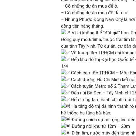
– Có những dự án mua để ở.
– Có những dự án mua để đầu tư.
– Nhưng Phước Đông New City là nơi c
dòng tiền hàng tháng.
Vị trí không thể “đắt giá” hơn:
Đông quy mô 648ha, thuộc trái tim kh
của tỉnh Tây Ninh. Từ dự án, cư dân dễ
Về trung tâm TP.HCM chỉ khoảng 
Đến khu đô thị Đại học Quốc tế 
1/4
Cách cao tốc TP.HCM – Mộc Bài c
Cách đường Hồ Chí Minh kết nối 
Cách tuyến Metro số 2 Tham Lươ
Đến núi Bà Đen – Tây Ninh chỉ 
Đến trung tâm hành chính mới Tâ
Hạ tầng đô thị đã hình thành rõ 
hệ thống hạ tầng bài bản:
Đường chính dự án rộng lên đế
Đường nội khu từ 12m – 20m
Điện âm, nước máy đến từng nh