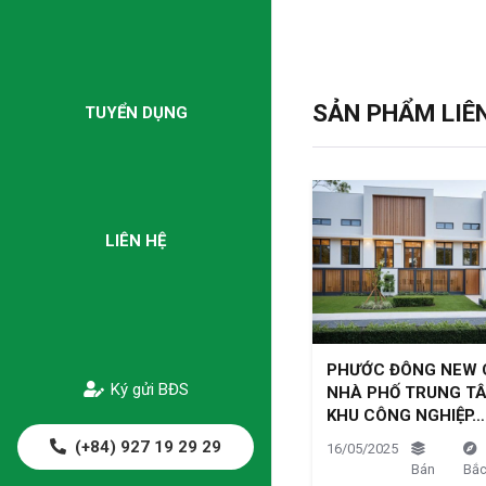
SẢN PHẨM LIÊ
TUYỂN DỤNG
LIÊN HỆ
PHƯỚC ĐÔNG NEW C
Ký gửi BĐS
NHÀ PHỐ TRUNG TÂ
KHU CÔNG NGHIỆP…
(+84) 927 19 29 29
16/05/2025
Bán
Bắ