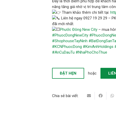
Đây là thời điểm phù hợp để khách hà
năng tăng giá nhờ vị trí trung tâm cô
Tham khảo thêm chi tiết tại:
htt
Liên hệ ngay 0927 19 29 29 – PK
đãi mới nhất.
Phước Đông New City
– mua hôm 
#PhuocDongNewCity
#PhuocDongNe
#ShophouseTayNinh
#BatDongSanTa
#KCNPhuocDong
#KimAnhHoldings
#AnCuDauTu
#NhaPhoChoThue
ĐẶT HẸN
hoặc
LIÊ
Chia sẻ bài viết: