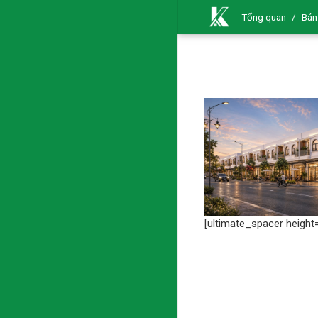
Tổng quan
/
Bán
[ultimate_spacer height=