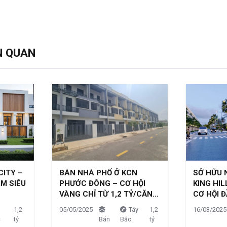
N QUAN
ITY –
BÁN NHÀ PHỐ Ở KCN
SỞ HỮU 
M SIÊU
PHƯỚC ĐÔNG – CƠ HỘI
KING HIL
VÀNG CHỈ TỪ 1,2 TỶ/CĂN…
CƠ HỘI 
1,2
05/05/2025
Tây
1,2
16/03/2025
c
tỷ
Bán
Bắc
tỷ