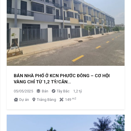
BÁN NHÀ PHỐ Ở KCN PHƯỚC ĐÔNG – CƠ HỘI
VÀNG CHỈ TỪ 1,2 TỶ/CĂN…
05/05/2025
Bán
Tây Bắc
1,2 tỷ
m2
Dự án
Trảng Bàng
149