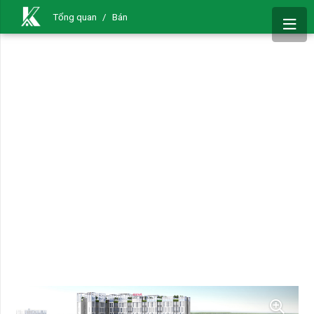
Tổng quan
/
Bán