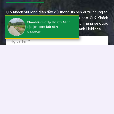
Quý khách vui lòng điền đầy đủ thông tin bên dưới, chúng tôi
sẽ tư vấn và gửi thông tin mới của dự án cho Quý Khách
Thanh Kim
ở Tp Hồ Chí Minh
trong thời gian sớm nhất. Thông tin của khách hàng sẽ được
đặt lịch xem
Đất nền
bảo mật và chỉ sử dụng cho dự án của Kim Anh Holdings.
10 phút trước