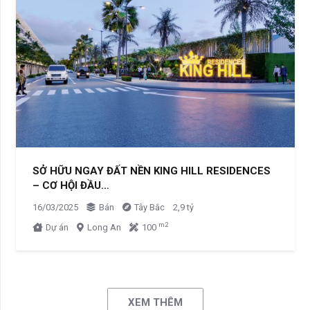
SỞ HỮU NGAY ĐẤT NỀN KING HILL RESIDENCES
– CƠ HỘI ĐẦU…
16/03/2025
Bán
Tây Bắc
2,9 tỷ
m2
Dự án
Long An
100
XEM THÊM