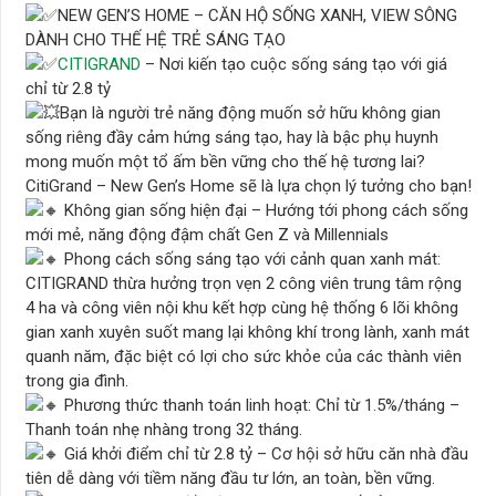
NEW GEN’S HOME – CĂN HỘ SỐNG XANH, VIEW SÔNG
DÀNH CHO THẾ HỆ TRẺ SÁNG TẠO
CITIGRAND
– Nơi kiến tạo cuộc sống sáng tạo với giá
chỉ từ 2.8 tỷ
Bạn là người trẻ năng động muốn sở hữu không gian
sống riêng đầy cảm hứng sáng tạo, hay là bậc phụ huynh
mong muốn một tổ ấm bền vững cho thế hệ tương lai?
CitiGrand – New Gen’s Home sẽ là lựa chọn lý tưởng cho bạn!
Không gian sống hiện đại – Hướng tới phong cách sống
mới mẻ, năng động đậm chất Gen Z và Millennials
Phong cách sống sáng tạo với cảnh quan xanh mát:
CITIGRAND thừa hưởng trọn vẹn 2 công viên trung tâm rộng
4 ha và công viên nội khu kết hợp cùng hệ thống 6 lõi không
gian xanh xuyên suốt mang lại không khí trong lành, xanh mát
quanh năm, đặc biệt có lợi cho sức khỏe của các thành viên
trong gia đình.
Phương thức thanh toán linh hoạt: Chỉ từ 1.5%/tháng –
Thanh toán nhẹ nhàng trong 32 tháng.
Giá khởi điểm chỉ từ 2.8 tỷ – Cơ hội sở hữu căn nhà đầu
tiên dễ dàng với tiềm năng đầu tư lớn, an toàn, bền vững.