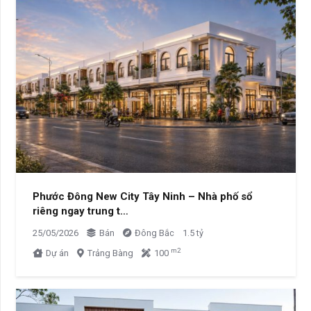
Phước Đông New City Tây Ninh – Nhà phố sổ
riêng ngay trung t…
25/05/2026
Bán
Đông Bắc
1.5 tỷ
m2
Dự án
Trảng Bàng
100