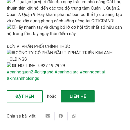
Tọa lạc tại vị trí đắc địa ngay trái tim phố cảng Cát Lái,
thuận tiện kết nối đến các toạ độ trung tâm Quận 1, Quận 2,
Quận 7, Quận 9. Hãy khám phá nơi bạn có thể tự do sáng tạo
và cùng xây dựng phong cách sống riêng tại CITIGRAND!
Hãy nhanh tay và đừng bỏ lỡ cơ hội tốt nhất sở hữu căn
hộ trong tầm tay ngay thời điểm này
————————————–
ĐƠN VỊ PHÂN PHỐI CHÍNH THỨC
CÔNG TY CỔ PHẦN ĐẦU TƯ PHÁT TRIỂN KIM ANH
HOLDINGS
HOTLINE : 0927 19 29 29
#canhoquan2
#citigrand
#canhogiare
#canhocatlai
#kimanhholdings
ĐẶT HẸN
hoặc
LIÊN HỆ
Chia sẻ bài viết: