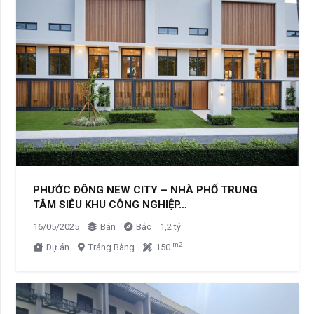
PHƯỚC ĐÔNG NEW CITY – NHÀ PHỐ TRUNG
TÂM SIÊU KHU CÔNG NGHIỆP…
16/05/2025
Bán
Bắc
1,2 tỷ
m2
Dự án
Trảng Bàng
150