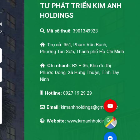
TƯ PHÁT TRIỂN KIM ANH
HOLDINGS
i
o
Mã số thuế:
3901349923
Trụ sở:
361, Phạm Văn Bạch,
Phường Tân Sơn, Thành phố Hồ Chí Minh
Chi nhánh:
B2 – 36, Khu đô thị
Phước Đông, Xã Hưng Thuận, Tỉnh Tây
Ninh
Hotline:
0927 19 29 29
Email:
kimanhholdings@gmail.com
Website:
www.kimanhholdings.vn