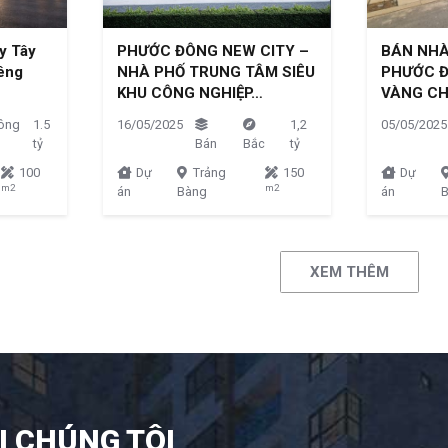
y Tây
PHƯỚC ĐÔNG NEW CITY –
BÁN NHÀ
iêng
NHÀ PHỐ TRUNG TÂM SIÊU
PHƯỚC Đ
KHU CÔNG NGHIỆP…
VÀNG CH
ông
1.5
16/05/2025
1,2
05/05/2025
tỷ
Bán
Bắc
tỷ
100
Dự
Trảng
150
Dự
m2
m2
án
Bàng
án
XEM THÊM
I CHÚNG TÔI