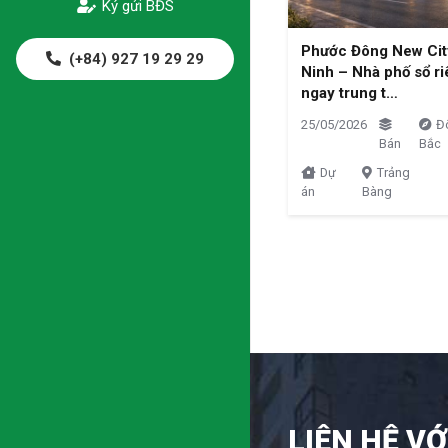
Ký gửi BĐS
Phước Đông New Cit
(+84) 927 19 29 29
Ninh – Nhà phố sổ r
ngay trung t…
25/05/2026
Đ
Bán
Bắc
Dự
Trảng
án
Bàng
LIÊN HỆ VỚ