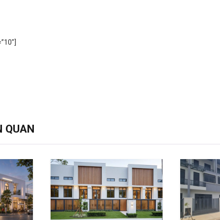
”10″]
N QUAN