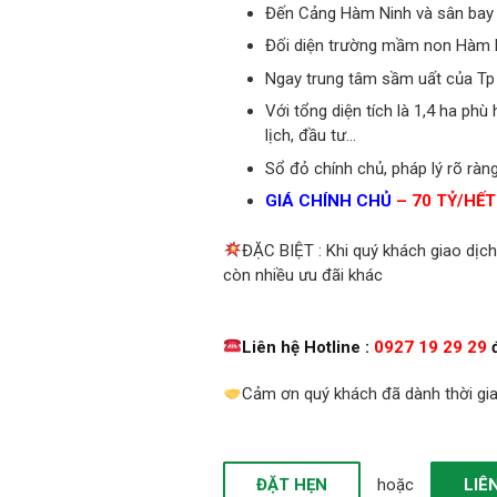
Đến Cảng Hàm Ninh và sân bay
Đối diện trường mầm non Hàm Ni
Ngay trung tâm sầm uất của T
Với tổng diện tích là 1,4 ha ph
lịch, đầu tư…
Sổ đỏ chính chủ, pháp lý rõ ràng
GIÁ CHÍNH CHỦ
– 70 TỶ/HẾT
ĐẶC BIỆT : Khi quý khách giao dịch
còn nhiều ưu đãi khác
Liên hệ
Hotline :
0927 19 29 29
đ
Cảm ơn quý khách đã dành thời gia
ĐẶT HẸN
hoặc
LIÊ