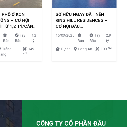
 PHỐ Ở KCN
SỞ HỮU NGAY ĐẤT NỀN
ÔNG – CƠ HỘI
KING HILL RESIDENCES –
Ỉ TỪ 1,2 TỶ/CĂN…
CƠ HỘI ĐẦU…
Tây
1,2
16/03/2025
Tây
2,9
Bán
Bắc
tỷ
Bán
Bắc
tỷ
m2
Trảng
149
Dự án
Long An
100
m2
Bàng
CÔNG TY CỔ PHẦN ĐẦU