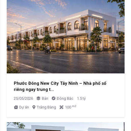
Phước Đông New City Tây Ninh – Nhà phố sổ
riêng ngay trung t…
25/05/2026
Bán
Đông Bắc
1.5 tỷ
m2
Dự án
Trảng Bàng
100