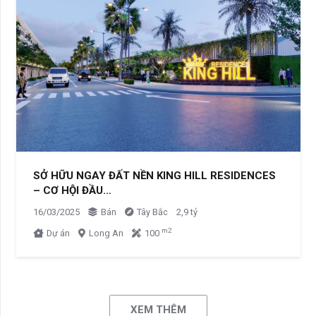
SỞ HỮU NGAY ĐẤT NỀN KING HILL RESIDENCES
– CƠ HỘI ĐẦU…
16/03/2025
Bán
Tây Bắc
2,9 tỷ
m2
Dự án
Long An
100
XEM THÊM