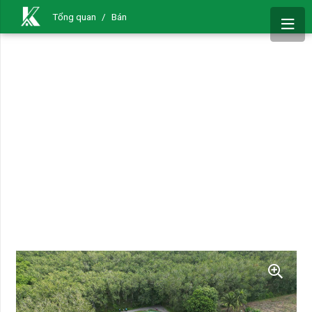
Tổng quan
/
Bán