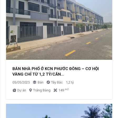
BÁN NHÀ PHỐ Ở KCN PHƯỚC ĐÔNG – CƠ HỘI
VÀNG CHỈ TỪ 1,2 TỶ/CĂN…
05/05/2025
Bán
Tây Bắc
1,2 tỷ
m2
Dự án
Trảng Bàng
149