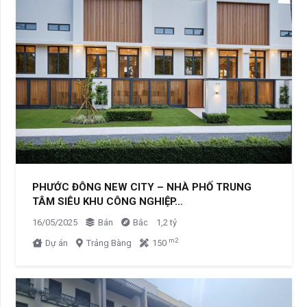
PHƯỚC ĐÔNG NEW CITY – NHÀ PHỐ TRUNG
TÂM SIÊU KHU CÔNG NGHIỆP…
16/05/2025
Bán
Bắc
1,2 tỷ
m2
Dự án
Trảng Bàng
150