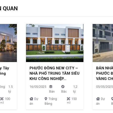
N QUAN
y Tây
PHƯỚC ĐÔNG NEW CITY –
BÁN NHÀ
iêng
NHÀ PHỐ TRUNG TÂM SIÊU
PHƯỚC Đ
KHU CÔNG NGHIỆP…
VÀNG CH
ông
1.5
16/05/2025
1,2
05/05/2025
tỷ
Bán
Bắc
tỷ
100
Dự
Trảng
150
Dự
m2
m2
án
Bàng
án