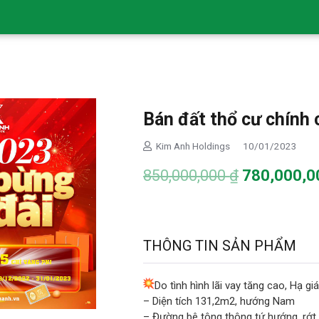
Bán đất thổ cư chính 
Kim Anh Holdings
10/01/2023
Giá
850,000,000
₫
780,000,
gốc
là:
850,000,0
THÔNG TIN SẢN PHẨM
Do tình hình lãi vay tăng cao, Hạ gi
– Diện tích 131,2m2, hướng Nam
– Đường bê tông thông tứ hướng, rớt