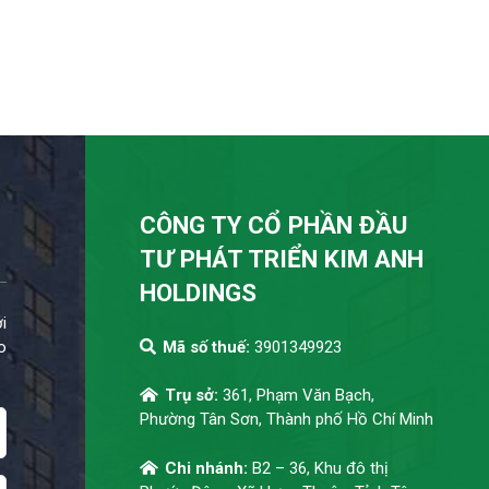
CÔNG TY CỔ PHẦN ĐẦU
TƯ PHÁT TRIỂN KIM ANH
HOLDINGS
i
o
Mã số thuế:
3901349923
Trụ sở:
361, Phạm Văn Bạch,
Phường Tân Sơn, Thành phố Hồ Chí Minh
Chi nhánh:
B2 – 36, Khu đô thị