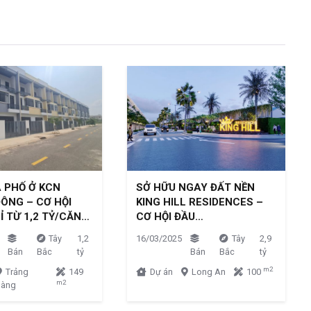
 PHỐ Ở KCN
SỞ HỮU NGAY ĐẤT NỀN
ÔNG – CƠ HỘI
KING HILL RESIDENCES –
Ỉ TỪ 1,2 TỶ/CĂN…
CƠ HỘI ĐẦU…
Tây
1,2
16/03/2025
Tây
2,9
Bán
Bắc
tỷ
Bán
Bắc
tỷ
m2
Trảng
149
Dự án
Long An
100
m2
Bàng