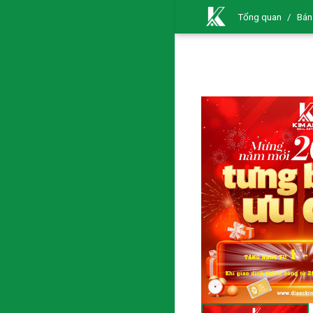
Tổng quan
/
Bán