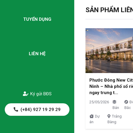
SẢN PHẨM LIÊ
TUYỂN DỤNG
LIÊN HỆ
Phước Đông New Cit
Ninh – Nhà phố sổ r
ngay trung t…
Ký gửi BĐS
25/05/2026
Đ
Bán
Bắc
(+84) 927 19 29 29
Dự
Trảng
án
Bàng