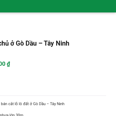
chủ ở Gò Dầu – Tây Ninh
Giá
000
₫
hiện
tại
00 ₫.
là:
780,000,000 ₫.
á bán cắt lỗ lô đất ở Gò Dầu – Tây Ninh
 nhựa lớn 30m