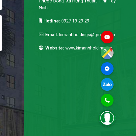
Phước Đông, Xã Hưng Thuận, Tỉnh Tây
Ninh
Hotline:
0927 19 29 29
Email:
kimanhholdings@gmail.com
Website:
www.kimanhholdings.vn