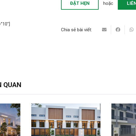
ĐẶT HẸN
hoặc
LIÊ
”10″]
Chia sẻ bài viết:
N QUAN