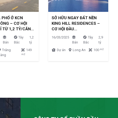
 PHỐ Ở KCN
SỞ HỮU NGAY ĐẤT NỀN
ÔNG – CƠ HỘI
KING HILL RESIDENCES –
Ỉ TỪ 1,2 TỶ/CĂN…
CƠ HỘI ĐẦU…
Tây
1,2
16/03/2025
Tây
2,9
Bán
Bắc
tỷ
Bán
Bắc
tỷ
m2
Trảng
149
Dự án
Long An
100
m2
Bàng