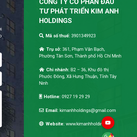
CÔNG TY CỔ PHẦN ĐẦU
TƯ PHÁT TRIỂN KIM ANH
HOLDINGS
i
o
Mã số thuế:
3901349923
Trụ sở:
361, Phạm Văn Bạch,
Phường Tân Sơn, Thành phố Hồ Chí Minh
Chi nhánh:
B2 – 36, Khu đô thị
Phước Đông, Xã Hưng Thuận, Tỉnh Tây
Ninh
Hotline:
0927 19 29 29
Email:
kimanhholdings@gmail.com
Website:
www.kimanhholdings.vn