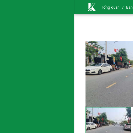
Tổng quan
/
Bán