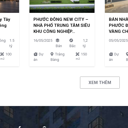
y Tây
PHƯỚC ĐÔNG NEW CITY –
BÁN NHÀ
iêng
NHÀ PHỐ TRUNG TÂM SIÊU
PHƯỚC Đ
KHU CÔNG NGHIỆP…
VÀNG CH
ông
1.5
16/05/2025
1,2
05/05/2025
tỷ
Bán
Bắc
tỷ
100
Dự
Trảng
150
Dự
m2
m2
án
Bàng
án
XEM THÊM