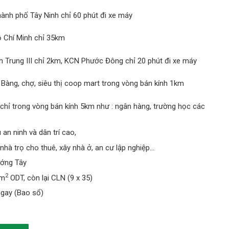
hành phố Tây Ninh chỉ 60 phút đi xe máy
ồ Chí Minh chỉ 35km
h Trung III chỉ 2km, KCN Phước Đông chỉ 20 phút đi xe máy
 Bàng, chợ, siêu thị coop mart trong vòng bán kính 1km
 chỉ trong vòng bán kính 5km như : ngân hàng, trường học các
an ninh và dân trí cao,
nhà trọ cho thuê, xây nhà ở, an cư lập nghiệp…
ướng Tây
2
0m
ODT, còn lại CLN (9 x 35)
gay (Bao sổ)