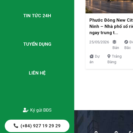
TIN TỨC 24H
Phước Đông New Cit
Ninh – Nhà phố sổ r
ngay trung t…
25/05/2026
Đ
TUYỂN DỤNG
Bán
Bắc
Dự
Trảng
án
Bàng
LIÊN HỆ
Ký gửi BĐS
(+84) 927 19 29 29