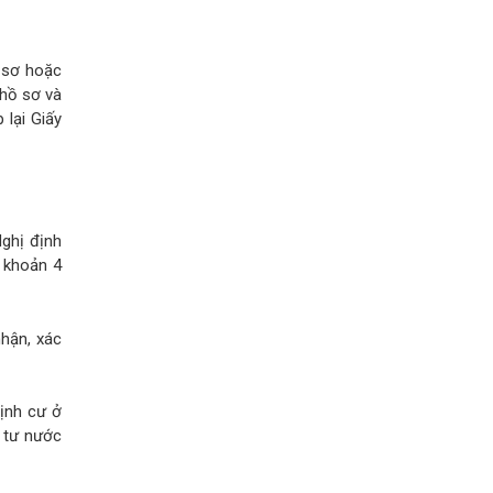
ồ sơ hoặc
 hồ sơ và
 lại Giấy
ghị định
 khoản 4
hận, xác
định cư ở
 tư nước