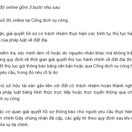
ổ đỏ online gồm 3 bước như sau:
sổ đỏ online tại Cổng dịch vụ công;
n, giải quyết hồ sơ có trách nhiệm thực hiện các trình tự, thủ tục h
 của pháp luật về đất đai.
kiểm tra, xác minh làm rõ hoặc do nguyên nhân khác mà không trả
ng quy định về thời gian giải quyết thủ tục hành chính về đất đai th
uyết thủ tục gửi thông báo bằng văn bản hoặc qua Cổng dịch vụ công
êu cầu, trong đó nêu rõ lý do.
hủ sở hữu tài sản gắn liền với đất có trách nhiệm hoàn thành nghĩ
a pháp luật bằng hình thức trực tiếp hoặc trực tuyến thông qua c
h vụ công.
ặc cơ quan giải quyết hồ sơ thông báo cho người yêu cầu thực hiện
 chính Giấy chứng nhận đã cấp, các giấy tờ theo quy định sau khi
a vụ tài chính.