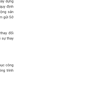
xây dựng
 quy định
động sản
ệm gửi Sở
thay đổi
i sự thay
mục công
ng trình