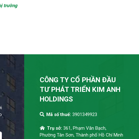
hị trường
CÔNG TY CỔ PHẦN ĐẦU
TƯ PHÁT TRIỂN KIM ANH
HOLDINGS
i
o
Mã số thuế:
3901349923
Trụ sở:
361, Phạm Văn Bạch,
Phường Tân Sơn, Thành phố Hồ Chí Minh