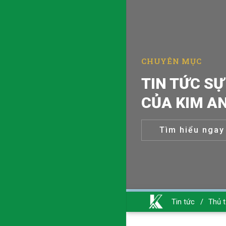
CHUYÊN MỤC
TIN TỨC SỰ
CỦA KIM A
Tìm hiểu ngay
Tin tức
/
Thủ t