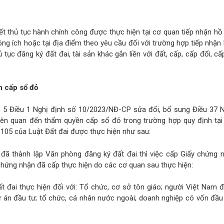
uyết thủ tục hành chính công được thực hiện tại cơ quan tiếp nhận h
ông ích hoặc tại địa điểm theo yêu cầu đối với trường hợp tiếp nhận
ủ tục đăng ký đất đai, tài sản khác gắn liền với đất, cấp, cấp đổi, cấp
n cấp sổ đỏ
n 5 Điều 1 Nghị định số 10/2023/NĐ-CP sửa đổi, bổ sung Điều 37 N
ên quan đến thẩm quyền cấp sổ đỏ trong trường hợp quy định tại
 105 của Luật Đất đai được thực hiện như sau:
 đã thành lập Văn phòng đăng ký đất đai thì việc cấp Giấy chứng n
chứng nhận đã cấp thực hiện do các cơ quan sau thực hiện:
 đai thực hiện đối với: Tổ chức, cơ sở tôn giáo; người Việt Nam 
ự án đầu tư; tổ chức, cá nhân nước ngoài; doanh nghiệp có vốn đầu