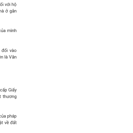
ối với hộ
hà ở gắn
của mình
 đổi vào
n là Văn
 cấp Giấy
t thương
 của pháp
ật về đất