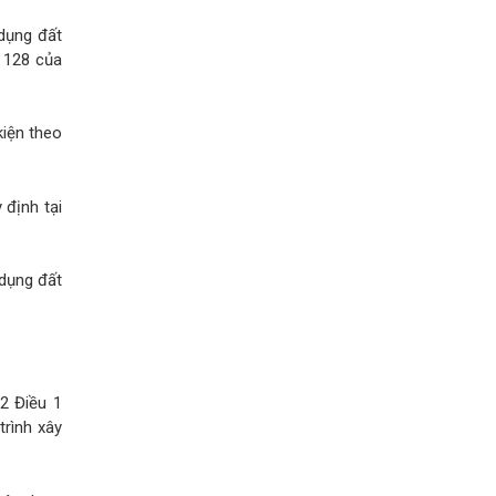
dụng đất
u 128 của
kiện theo
 định tại
 dụng đất
2 Điều 1
trình xây