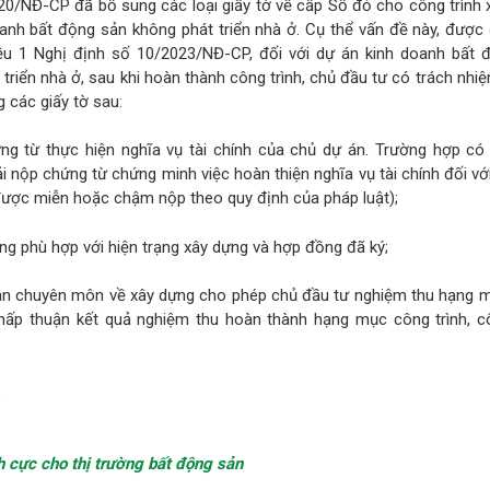
20/NĐ-CP đã bổ sung các loại giấy tờ về cấp Sổ đỏ cho công trình 
anh bất động sản không phát triển nhà ở. Cụ thể vấn đề này, được
ều 1 Nghị định số 10/2023/NĐ-CP, đối với dự án kinh doanh bất 
 triển nhà ở, sau khi hoàn thành công trình, chủ đầu tư có trách nhi
 các giấy tờ sau:
ng từ thực hiện nghĩa vụ tài chính của chủ dự án. Trường hợp có 
hải nộp chứng từ chứng minh việc hoàn thiện nghĩa vụ tài chính đối vớ
được miễn hoặc chậm nộp theo quy định của pháp luật);
ằng phù hợp với hiện trạng xây dựng và hợp đồng đã ký;
an chuyên môn về xây dựng cho phép chủ đầu tư nghiệm thu hạng 
 chấp thuận kết quả nghiệm thu hoàn thành hạng mục công trình, cô
.
ch cực cho thị trường bất động sản