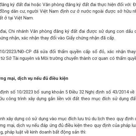
ăng ký đất đai hoặc Văn phòng đăng ký đất đai thực hiện đối với: Đ
g đồng dân cư, người Việt Nam định cư ở nước ngoài được sở hữu n
ất ở tại Việt Nam.
đai, Chi nhánh Văn phòng đăng ký đất đai được sử dụng con dấu 
hứng nhận, xác nhận thay đổi vào Giấy chứng nhận đã cấp.
 10/2023/NĐ-CP đã sửa đổi thẩm quyền cấp sổ đỏ, xác nhận thay
 từ Sở Tài nguyên và Môi trường chuyển thành cơ quan có thẩm quyề
ng mại, dịch vụ nếu đủ điều kiện
 định số 10/2023 bổ sung khoản 5 Điều 32 Nghị định số 43/2014 về
u công trình xây dựng gắn liền với đất theo mục đích sử dụng đấ
rình xây dựng có sử dụng vào mục đích lưu trú du lịch theo quy định
ương mại, dịch vụ nếu đáp ứng đủ điều kiện theo quy định của pháp lu
ng, pháp luật về kinh doanh bất động sản thì: