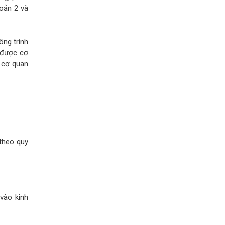
hoản 2 và
ông trình
 được cơ
c cơ quan
 theo quy
vào kinh