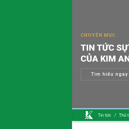
CHUYÊN MỤC
TIN TỨC SỰ
CỦA KIM A
Tìm hiểu ngay
Tin tức
/
Thủ t