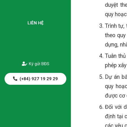
duyệt th
quy hoạch
LIÊN HỆ
Trình tự,
theo quy 
dựng, nhà
Tuân thủ
Ký gửi BĐS
phép xây
Dự án bấ
(+84) 927 19 29 29
quy hoạc
được cơ 
Đối với 
định tại 
các yêu c