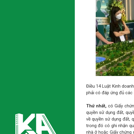
Điều 14 Luật Kinh doanh
phải có đáp ứng đủ các 
Thứ nhất,
có Giấy chứn
quyền sử dụng đất, quyề
về quyền sử dụng đất, q
trong đó có ghi nhận q
nhà ở hoặc Giấy chứng n