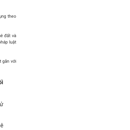
dụng theo
uê đất và
pháp luật
t gắn với
ối
sử
hê