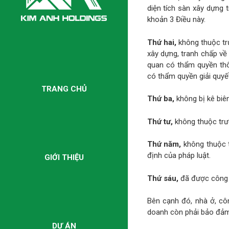
diện tích sàn xây dựng 
khoản 3 Điều này.
Thứ hai,
không thuộc tr
xây dựng, tranh chấp v
quan có thẩm quyền thôn
có thẩm quyền giải quyết
TRANG CHỦ
Thứ ba,
không bị kê biê
Thứ tư,
không thuộc trư
Thứ năm,
không thuộc t
định của pháp luật.
GIỚI THIỆU
Thứ sáu,
đã được công k
Bên cạnh đó, nhà ở, cô
doanh còn phải bảo đảm 
DỰ ÁN