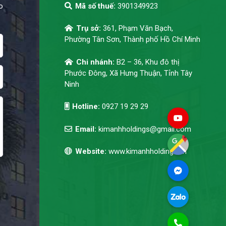
o
Mã số thuế:
3901349923
Trụ sở:
361, Phạm Văn Bạch,
Phường Tân Sơn, Thành phố Hồ Chí Minh
Chi nhánh:
B2 – 36, Khu đô thị
Phước Đông, Xã Hưng Thuận, Tỉnh Tây
Ninh
Hotline:
0927 19 29 29
Email:
kimanhholdings@gmail.com
Website:
www.kimanhholdings.vn