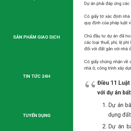
Dự án phải đáp ứng các y
Có giấy tờ xác định nhà
quy định của pháp luật v
Chủ đầu tư dự án đã hoà
SẢN PHẨM GIAO DỊCH
các loại thuế, phí, lệ p
đối với đất gắn với nhà 
Có giấy chứng nhận về q
nhà ở, công trình xây dự
TIN TỨC 24H
Điều 11 Luật
với dự án bấ
Dự án bấ
dụng đất
TUYỂN DỤNG
Dự án b