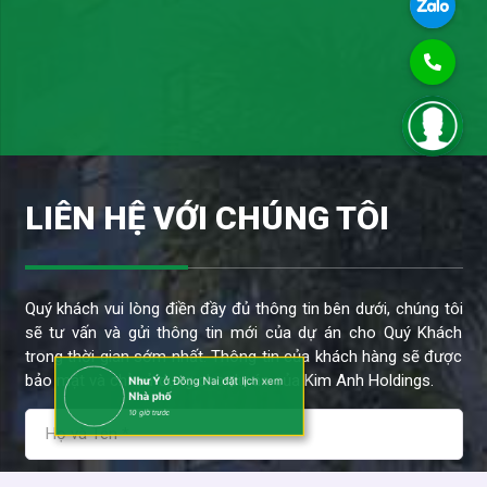
LIÊN HỆ VỚI CHÚNG TÔI
Quý khách vui lòng điền đầy đủ thông tin bên dưới, chúng tôi
sẽ tư vấn và gửi thông tin mới của dự án cho Quý Khách
trong thời gian sớm nhất. Thông tin của khách hàng sẽ được
Như Ý
ở Đồng Nai đặt lịch xem
bảo mật và chỉ sử dụng cho dự án của Kim Anh Holdings.
Nhà phố
10 giờ trước