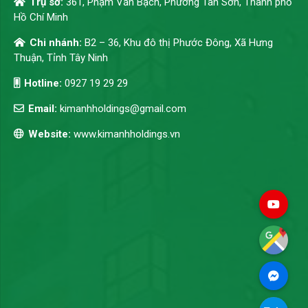
Trụ sở:
361, Phạm Văn Bạch, Phường Tân Sơn, Thành phố
Hồ Chí Minh
Chi nhánh:
B2 – 36, Khu đô thị Phước Đông, Xã Hưng
Thuận, Tỉnh Tây Ninh
Hotline:
0927 19 29 29
Email:
kimanhholdings@gmail.com
Website:
www.kimanhholdings.vn