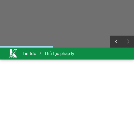
Tin tức
/
Thủ tục pháp lý