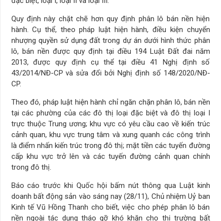
đặc biệt, loại I, loại II và loại III.
Quy định này chặt chẽ hơn quy định phân lô bán nền hiện
hành. Cụ thể, theo pháp luật hiện hành, điều kiện chuyển
nhượng quyền sử dụng đất trong dự án dưới hình thức phân
lô, bán nền được quy định tại điều 194 Luật Đất đai năm
2013, được quy định cụ thể tại điều 41 Nghị định số
43/2014/NĐ-CP và sửa đổi bởi Nghị định số 148/2020/NĐ-
CP.
Theo đó, pháp luật hiện hành chỉ ngăn chặn phân lô, bán nền
tại các phường của các đô thị loại đặc biệt và đô thị loại I
trực thuộc Trung ương; khu vực có yêu cầu cao về kiến trúc
cảnh quan, khu vực trung tâm và xung quanh các công trình
là điểm nhấn kiến trúc trong đô thị; mặt tiền các tuyến đường
cấp khu vực trở lên và các tuyến đường cảnh quan chính
trong đô thị.
Báo cáo trước khi Quốc hội bấm nút thông qua Luật kinh
doanh bất động sản vào sáng nay (28/11), Chủ nhiệm Uỷ ban
Kinh tế Vũ Hồng Thanh cho biết, việc cho phép phân lô bán
nền ngoài tác dụng tháo gỡ khó khăn cho thị trường bất