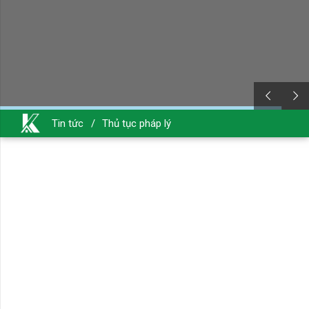
Tin tức
/
Thủ tục pháp lý