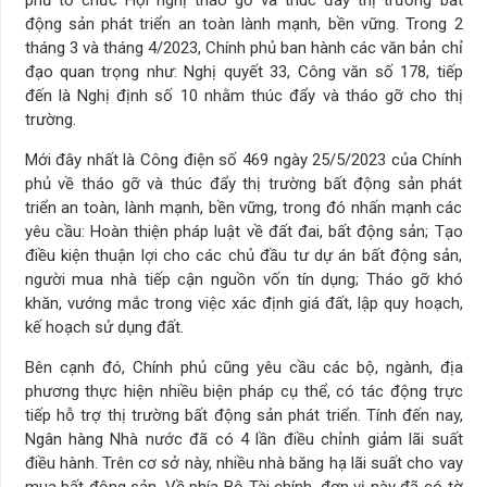
động sản phát triển an toàn lành mạnh, bền vững. Trong 2
tháng 3 và tháng 4/2023, Chính phủ ban hành các văn bản chỉ
đạo quan trọng như: Nghị quyết 33, Công văn số 178, tiếp
đến là Nghị định số 10 nhằm thúc đẩy và tháo gỡ cho thị
trường.
Mới đây nhất là Công điện số 469 ngày 25/5/2023 của Chính
phủ về tháo gỡ và thúc đẩy thị trường bất động sản phát
triển an toàn, lành mạnh, bền vững, trong đó nhấn mạnh các
yêu cầu: Hoàn thiện pháp luật về đất đai, bất động sản; Tạo
điều kiện thuận lợi cho các chủ đầu tư dự án bất động sản,
người mua nhà tiếp cận nguồn vốn tín dụng; Tháo gỡ khó
khăn, vướng mắc trong việc xác định giá đất, lập quy hoạch,
kế hoạch sử dụng đất.
Bên cạnh đó, Chính phủ cũng yêu cầu các bộ, ngành, địa
phương thực hiện nhiều biện pháp cụ thể, có tác động trực
tiếp hỗ trợ thị trường bất động sản phát triển. Tính đến nay,
Ngân hàng Nhà nước đã có 4 lần điều chỉnh giảm lãi suất
điều hành. Trên cơ sở này, nhiều nhà băng hạ lãi suất cho vay
mua bất động sản. Về phía Bộ Tài chính, đơn vị này đã có tờ