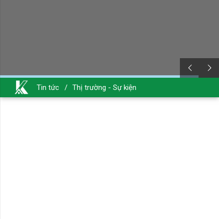
Tin tức
/
Thị trường - Sự kiện