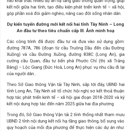
vào khai thác nhiều dự án hạ tầng giao thông quan trọng, giúp
kết nối giữa hai tỉnh, tạo điều kiện phát triển kinh tế – xã hội,
góp phần xoá đói giảm nghèo, nâng cao đời sống nhân dân.
Dự kiến tuyến đường mới kết nối hai tỉnh Tây Ninh – Long
An đầu tư theo tiêu chuẩn cấp III. Ảnh minh hoạ
Các công trình đã được đầu tư và đưa vào sử dụng gồm:
đường 787A, 786 (đoạn từ cầu Truông Dầu đến cầu Đường
Xuồng) và cầu Đường Xuồng, đường 838C (Long An), gia
cường cầu Quan, đầu tư bến phà Phước Chỉ (thị xã Trảng
Bàng) – Lộc Giang (Đức Hoà, Long An) phục vụ nhu cầu đi lại
của người dân…
Theo Sở Giao thông Vận tải Tây Ninh, sắp tới đây, UBND hai
tỉnh Long An, Tây Ninh sẽ tổ chức hội nghị sơ kết thoả thuận
hợp tác phát triển kinh tế – xã hội giai đoạn 2018-2020 và ký
kết nội dung hợp tác đến năm 2025 giữa hai địa phương.
Trong đó, Sở Giao thông Vận tải 2 tỉnh thống nhất tham mưu
UBND 2 tỉnh nội dung kết nối hạ tầng giao thông, bổ sung vào
quy hoạch của mỗi địa phương để thực hiện các dự án như: