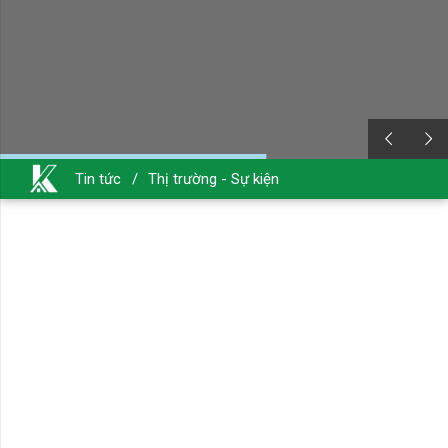
Tin tức
/
Thị trường - Sự kiện