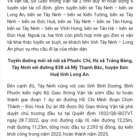
Về vận tải, Sở Giao thông Vận tải 2 tỉnh duy trì hoạt động 6
tuyến vận tải cố định, gồm: tuyến bến xe Tây Ninh – bến xe
Long An, bến xe Tây Ninh – bến xe Kiến Tường, bến xe Tây
Ninh – bến xe Đức Huệ, bến xe Tây Ninh – bến xe Tân Hưng,
bến xe Tây Ninh – bến xe Vĩnh Hưng, bến xe Tân Hà – bến xe
Đức Huệ. Ngoài ra, hai tỉnh còn phối hợp mời gọi đơn vị vận
tải khai thác tuyến xe buýt, xe khách liên tỉnh Tây Ninh – Long
An phục vụ nhu cầu đi lại của nhân dân.
Tuyến đường mới sẽ nối xã Phước Chỉ, thị xã Trảng Bàng,
Tây Ninh với đường 838 xã Mỹ Thạnh Bắc, huyện Đức
Huệ tỉnh Long An.
Bên cạnh đó, Tây Ninh cùng với các tỉnh Bình Dương, Bình
Phước kiến nghị Bộ Giao thông Vận tải sớm đầu tư hoàn
thành giai đoạn 1 dự án đường Hồ Chí Minh đoạn Chơn
Thành – Đức Hoà. Dự án đã được Bộ Giao thông Vận tải phê
duyệt chủ trương đầu tư tại Quyết định 1032/QĐ-BGTVT
ngày 28.7.2022, quy mô đường cấp III, nền đường 12,25m,
mặt đường 11,25m, tổng mức đầu tư 2.293 tỷ đồng, dự kiến
khởi công trong năm 2023, hoàn thành năm 2025.