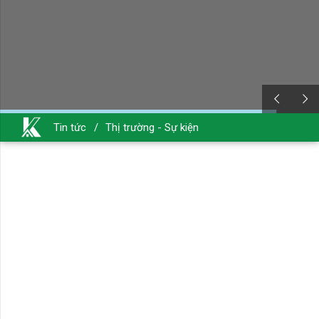
Tin tức
/
Thị trường - Sự kiện