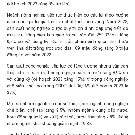
(kế hoạch 2023 tăng 8% trở lên).
Ngành nông nghiệp tiếp tục thực hiện cơ cấu lại theo hướng
nâng cao giá trị gia tăng và phát triến bền vững. Năm 2023,
sản xuất nông nghiệp được duy trì ổn định, đáp ứng tiến độ
mùa vụ. Tổng diện tích gieo trồng ước đạt 259.328ha, tăng
0,6% so với cùng kỳ. Giá trị sản phẩm bình quân thu được
trên 1ha đất trồng trọt ước đạt 109 triệu đồng, tăng 3 triệu
đồng so với năm 2022.
Sản xuất công nghiệp tiếp tục có tăng trưởng nhưng vẫn còn
thấp, chỉ số sản xuất công nghiệp cả năm ước tăng 8,9% so
với cùng kỳ (kế hoạch 2023 tăng 15%), tỉ trọng công nghiệp
chế biến, chế tạo trong GRDP đạt 36,06% (kế hoạch 2023 là
37%).
Một số nhóm ngành có chỉ số tăng gồm: ngành công nghiệp
chế biến, chế tạo tăng 9,5%, nhóm ngành cung cấp nước,
hoạt động quản lý và xử lý rác thải, nước thải tăng 2,8%. Riêng
nhóm ngành khai khoáng giảm mạnh 19,8%.
Thu hút mới đầu tư trong nước và nước ngoài vào các khu