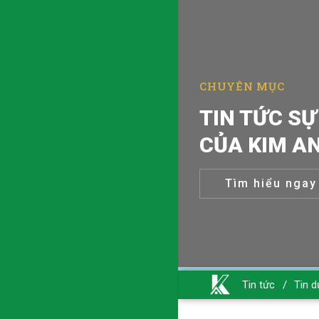
CHUYÊN MỤC
TIN TỨC SỰ
CỦA KIM A
Tìm hiểu ngay
Tin tức
/
Tin d