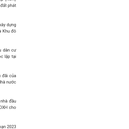
đất phát
 xây dựng
là Khu đô
u dân cư
c lập tại
u đãi của
 Nhà nước
o nhà đầu
NOXH cho
đoạn 2023