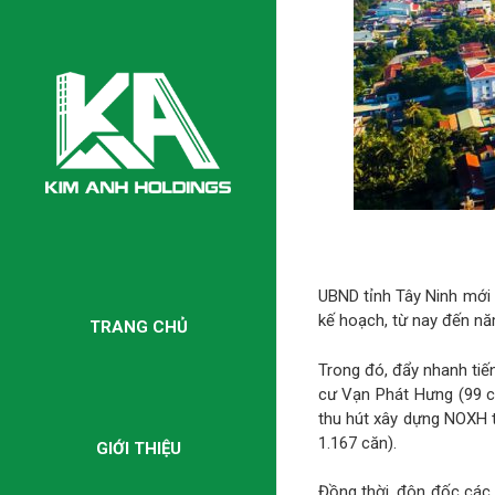
UBND tỉnh Tây Ninh mới 
kế hoạch, từ nay đến nă
TRANG CHỦ
Trong đó, đẩy nhanh ti
cư Vạn Phát Hưng (99 că
thu hút xây dựng NOXH 
1.167 căn).
GIỚI THIỆU
Đồng thời, đôn đốc các 