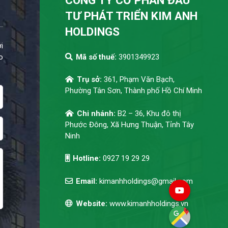
CÔNG TY CỔ PHẦN ĐẦU
TƯ PHÁT TRIỂN KIM ANH
HOLDINGS
i
o
Mã số thuế:
3901349923
Trụ sở:
361, Phạm Văn Bạch,
Phường Tân Sơn, Thành phố Hồ Chí Minh
Chi nhánh:
B2 – 36, Khu đô thị
Phước Đông, Xã Hưng Thuận, Tỉnh Tây
Ninh
Hotline:
0927 19 29 29
Email:
kimanhholdings@gmail.com
Website:
www.kimanhholdings.vn