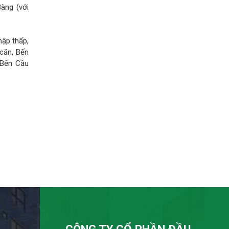
Bàng (với
hập thấp,
căn, Bến
 Bến Cầu