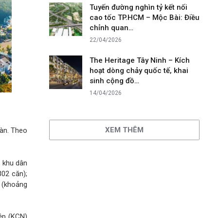
Tuyến đường nghìn tỷ kết nối
cao tốc TP.HCM – Mộc Bài: Điều
chỉnh quan…
22/04/2026
The Heritage Tây Ninh – Kích
hoạt dòng chảy quốc tế, khai
sinh cộng đồ…
14/04/2026
XEM THÊM
bàn. Theo
 khu dân
302 căn);
 (khoảng
iệp (KCN)