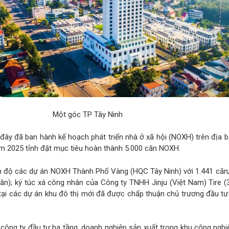
Một góc TP Tây Ninh
đây đã ban hành kế hoạch phát triển nhà ở xã hội (NOXH) trên địa 
m 2025 tỉnh đặt mục tiêu hoàn thành 5.000 căn NOXH.
ến độ các dự án NOXH Thành Phố Vàng (HQC Tây Ninh) với 1.441 căn;
n); ký túc xá công nhân của Công ty TNHH Jinju (Việt Nam) Tire (
tại các dự án khu đô thị mới đã được chấp thuận chủ trương đầu tư
công ty đầu tư hạ tầng, doanh nghiệp sản xuất trong khu công ngh