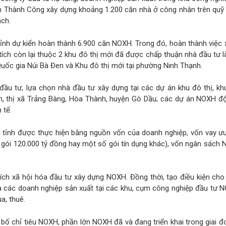
Thành Công xây dựng khoảng 1.200 căn nhà ở công nhân trên quỹ 
ch.
tỉnh dự kiến hoàn thành 6.900 căn NOXH. Trong đó, hoàn thành việc
tích còn lại thuộc 2 khu đô thị mới đã được chấp thuận nhà đầu tư 
Quốc gia Núi Bà Đen và Khu đô thị mới tại phường Ninh Thạnh.
đầu tư, lựa chọn nhà đầu tư xây dựng tại các dự án khu đô thị, kh
h, thị xã Trảng Bàng, Hòa Thành, huyện Gò Dầu; các dự án NOXH độ
 tế.
i tỉnh được thực hiện bằng nguồn vốn của doanh nghiệp, vốn vay ư
ừ gói 120.000 tỷ đồng hay một số gói tín dụng khác), vốn ngân sách
ích xã hội hóa đầu tư xây dựng NOXH. Đồng thời, tạo điều kiện ch
và các doanh nghiệp sản xuất tại các khu, cụm công nghiệp đầu tư 
a, thuê.
bố chỉ tiêu NOXH, phần lớn NOXH đã và đang triển khai trong giai 