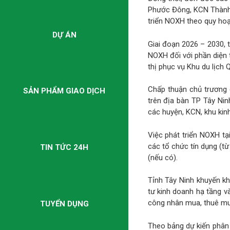
Phước Đông, KCN Thành 
triển NOXH theo quy hoạ
DỰ ÁN
Giai đoạn 2026 – 2030, 
NOXH đối với phần diện 
thị phục vụ Khu du lịch 
Chấp thuận chủ trương 
SẢN PHẨM GIAO DỊCH
trên địa bàn TP Tây Nin
các huyện, KCN, khu kinh
Việc phát triển NOXH tạ
các tổ chức tín dụng (t
TIN TỨC 24H
(nếu có).
Tỉnh Tây Ninh khuyến kh
tư kinh doanh hạ tầng 
công nhân mua, thuê mu
TUYỂN DỤNG
Theo bảng dự kiến phân 