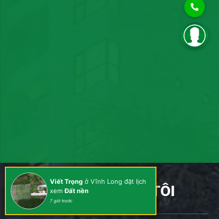
Viết Trọng
ở Vĩnh Long đặt lịch
LIÊN HỆ VỚI CHÚNG TÔI
xem
Đất nền
7 giờ trước