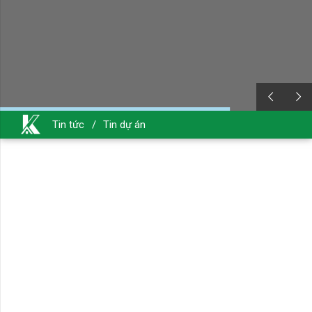
Tin tức
/
Tin dự án