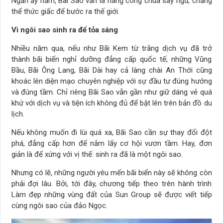
Ngần ấy năm, Bãi Sao vẫn là nàng công chúa say ngủ, chẳng
thể thức giấc để bước ra thế giới.
Vì ngôi sao sinh ra để tỏa sáng
Nhiều năm qua, nếu như Bãi Kem từ trắng dịch vụ đã trở
thành bãi biển nghỉ dưỡng đẳng cấp quốc tế; những Vũng
Bầu, Bãi Ông Lang, Bãi Dài hay cả làng chài An Thới cũng
khoác lên diện mạo chuyên nghiệp với sự đầu tư đúng hướng
và đúng tầm. Chỉ riêng Bãi Sao vẫn gần như giữ dáng vẻ quá
khứ với dịch vụ và tiện ích không đủ để bật lên trên bản đồ du
lịch.
Nếu không muốn đi lùi quá xa, Bãi Sao cần sự thay đổi đột
phá, đẳng cấp hơn để nắm lấy cơ hội vươn tầm. Hay, đơn
giản là để xứng với vị thế: sinh ra đã là một ngôi sao.
Nhưng có lẽ, những người yêu mến bãi biển này sẽ không còn
phải đợi lâu. Bởi, tới đây, chương tiếp theo trên hành trình
Làm đẹp những vùng đất của Sun Group sẽ được viết tiếp
cùng ngôi sao của đảo Ngọc.