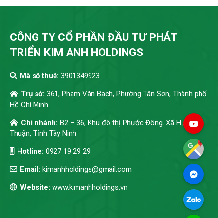
CÔNG TY CỔ PHẦN ĐẦU TƯ PHÁT
TRIỂN KIM ANH HOLDINGS
Mã số thuế:
3901349923
Trụ sở:
361, Phạm Văn Bạch, Phường Tân Sơn, Thành phố
Hồ Chí Minh
Chi nhánh:
B2 – 36, Khu đô thị Phước Đông, Xã Hưng
Thuận, Tỉnh Tây Ninh
Hotline:
0927 19 29 29
Email:
kimanhholdings@gmail.com
Website:
www.kimanhholdings.vn