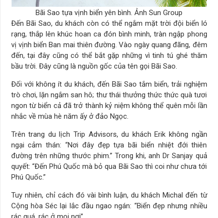
Bãi Sao tựa vịnh biển yên bình. Ảnh Sun Group
Đến Bãi Sao, du khách còn có thể ngắm mặt trời đội biển ló
rạng, thắp lên khúc hoan ca đón bình minh, tràn ngập phong
vị vịnh biển Ban mai thiên đường. Vào ngày quang đãng, đêm
đến, tại đây cũng có thể bắt gặp những vì tinh tú ghé thăm
bầu trời. Đây cũng là nguồn gốc của tên gọi Bãi Sao.
Đối với không ít du khách, đến Bãi Sao tắm biển, trải nghiệm
trò chơi, lặn ngắm san hô; thư thái thưởng thức thức quà tươi
ngon từ biển cả đã trở thành kỷ niệm không thể quên mỗi lần
nhắc về mùa hè năm ấy ở đảo Ngọc.
Trên trang du lịch Trip Advisors, du khách Erik không ngần
ngại cảm thán: “Nơi đây đẹp tựa bãi biển nhiệt đới thiên
đường trên những thước phim.” Trong khi, anh Dr Sanjay quả
quyết: “Đến Phú Quốc mà bỏ qua Bãi Sao thì coi như chưa tới
Phú Quốc.”
Tuy nhiên, chỉ cách đó vài bình luận, du khách Michal đến từ
Cộng hòa Séc lại lắc đầu ngao ngán: “Biển đẹp nhưng nhiều
rác quá, rác ở mọi nơi”…