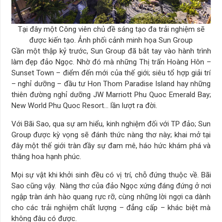
Tại đây một Công viên chủ đề sáng tạo đa trải nghiệm sẽ
được kiến tạo. Ảnh phối cảnh minh họa Sun Group
Gần một thập kỷ trước, Sun Group đã bắt tay vào hành trình
làm đẹp đảo Ngọc. Nhờ đó mà những Thị trấn Hoàng Hôn –
Sunset Town – điểm đến mới của thế giới; siêu tổ hợp giải trí
– nghỉ dưỡng – đầu tư Hon Thom Paradise Island hay những
thiên đường nghỉ dưỡng JW Marriott Phu Quoc Emerald Bay;
New World Phu Quoc Resort… lần lượt ra đời.
Với Bãi Sao, qua sự am hiểu, kinh nghiệm đối với TP đảo; Sun
Group được kỳ vọng sẽ đánh thức nàng thơ này; khai mở tại
đây một thế giới tràn đầy sự đam mê, háo hức khám phá và
thăng hoa hạnh phúc.
Mọi sự vật khi khởi sinh đều có vị trí, chỗ đứng thuộc về. Bãi
Sao cũng vậy. Nàng thơ của đảo Ngọc xứng đáng đứng ở nơi
ngập tràn ánh hào quang rực rỡ, cùng những lời ngợi ca dành
cho các trải nghiệm chất lượng – đẳng cấp – khác biệt mà
không đâu có được.