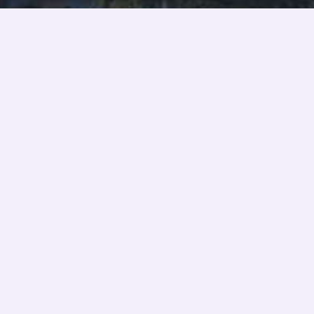
Quý khách vui lòng điền đầy đủ thông tin bên dưới, chúng tôi
sẽ tư vấn và gửi thông tin mới của dự án cho Quý Khách
trong thời gian sớm nhất. Thông tin của khách hàng sẽ được
bảo mật và chỉ sử dụng cho dự án của Kim Anh Holdings.