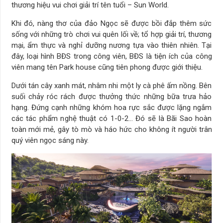
thương hiệu vui chơi giải trí tên tuổi – Sun World.
Khi đó, nàng thơ của đảo Ngọc sẽ được bồi đắp thêm sức
sống với những trò chơi vui quên lối về; tổ hợp giải trí, thương
mại, ẩm thực và nghỉ dưỡng nương tựa vào thiên nhiên. Tại
đây, loại hình BĐS trong công viên, BĐS là tiện ích của công
viên mang tên Park house cũng tiên phong được giới thiệu.
Dưới tán cây xanh mát, nhâm nhi một ly cà phê ấm nồng. Bên
suối chảy róc rách được thưởng thức những bữa trưa hảo
hạng. Đứng cạnh những khóm hoa rực sắc được lặng ngắm
các tác phẩm nghệ thuật có 1-0-2… Đó sẽ là Bãi Sao hoàn
toàn mới mẻ, gây tò mò và háo hức cho không ít người trân
quý viên ngọc sáng này.