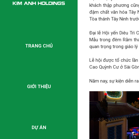
khách thập phương cũng
đậm chất văn hóa Tây N
Tòa thánh Tây Ninh trướ
Đại lễ Hội yến Diêu Trì
Mẫu trong đêm Rằm thá
TRANG CHỦ
quan trọng trong giáo lý 
Lễ hội được tổ chức lầ
Cao Quỳnh Cư ở Sài Gòn
Năm nay, sự kiện diễn ra
GIỚI THIỆU
DỰ ÁN