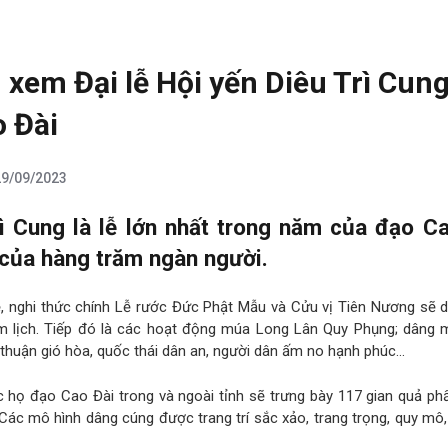
 xem Đại lễ Hội yến Diêu Trì Cun
 Đài
29/09/2023
rì Cung là lễ lớn nhất trong năm của đạo C
của hàng trăm ngàn người.
, nghi thức chính Lễ rước Đức Phật Mẫu và Cửu vị Tiên Nương sẽ d
m lịch. Tiếp đó là các hoạt động múa Long Lân Quy Phụng; dâng
huận gió hòa, quốc thái dân an, người dân ấm no hạnh phúc…
c họ đạo Cao Đài trong và ngoài tỉnh sẽ trưng bày 117 gian quả p
 Các mô hình dâng cúng được trang trí sắc xảo, trang trọng, quy mô,