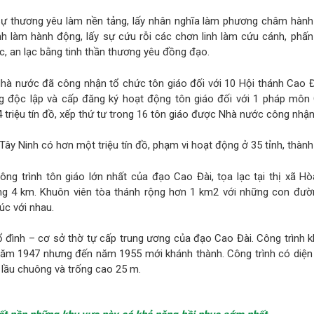
 sự thương yêu làm nền tảng, lấy nhân nghĩa làm phương châm hành 
nh làm hành động, lấy sự cứu rỗi các chơn linh làm cứu cánh, phấn
, an lạc bằng tinh thần thương yêu đồng đạo.
hà nước đã công nhận tổ chức tôn giáo đối với 10 Hội thánh Cao Đà
 độc lập và cấp đăng ký hoạt động tôn giáo đối với 1 pháp môn 
 triệu tín đồ, xếp thứ tư trong 16 tôn giáo được Nhà nước công nhận
Tây Ninh có hơn một triệu tín đồ, phạm vi hoạt động ở 35 tỉnh, thàn
ông trình tôn giáo lớn nhất của đạo Cao Đài, tọa lạc tại thị xã H
ng 4 km. Khuôn viên tòa thánh rộng hơn 1 km2 với những con đườ
rúc với nhau.
ổ đình – cơ sở thờ tự cấp trung ương của đạo Cao Đài. Công trình 
ăm 1947 nhưng đến năm 1955 mới khánh thành. Công trình có diện 
i lầu chuông và trống cao 25 m.