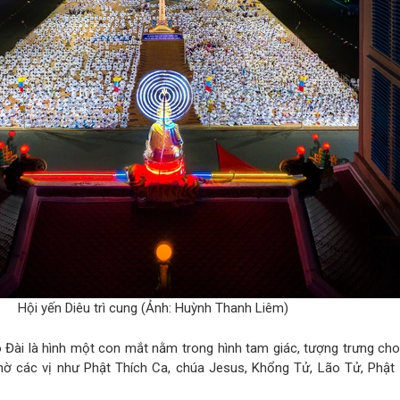
Hội yến Diêu trì cung (Ảnh: Huỳnh Thanh Liêm)
 Đài là hình một con mắt nằm trong hình tam giác, tượng trưng ch
thờ các vị như Phật Thích Ca, chúa Jesus, Khổng Tử, Lão Tử, Phật