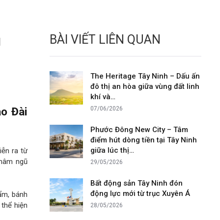
g
BÀI VIẾT LIÊN QUAN
The Heritage Tây Ninh – Dấu ấn
đô thị an hòa giữa vùng đất linh
khí và…
ao Đài
07/06/2026
Phước Đông New City – Tâm
điểm hút dòng tiền tại Tây Ninh
giữa lúc thị…
iễn ra từ
 mâm ngũ
29/05/2026
Bất động sản Tây Ninh đón
động lực mới từ trục Xuyên Á
hẩm, bánh
 thể hiện
28/05/2026