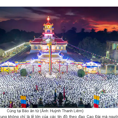
Cúng tại Báo ân từ (Ảnh: Huỳnh Thanh Liêm)
 Cung không chỉ là lễ lớn của các tín đồ theo đạo Cao Đài mà ngườ