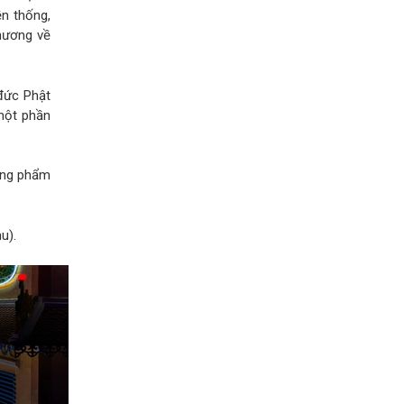
n thống,
hương về
 đức Phật
một phần
ợng phẩm
u).