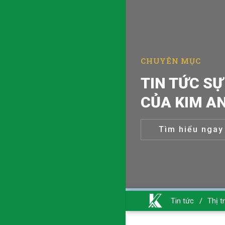
TIN TỨC T
CHUYÊN MỤC
CẬP NHẬT 
Tìm hiểu ngay
Tin tức
/
Thị t