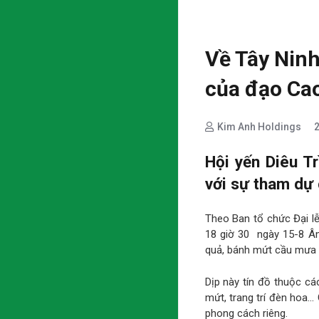
Về Tây Ninh
của đạo Cao
Kim Anh Holdings
Hội yến Diêu T
với sự tham dự 
Theo Ban tổ chức Đại lễ
18 giờ 30 ngày 15-8 Â
quả, bánh mứt cầu mưa t
Dịp này tín đồ thuộc cá
mứt, trang trí đèn hoa…
phong cách riêng.