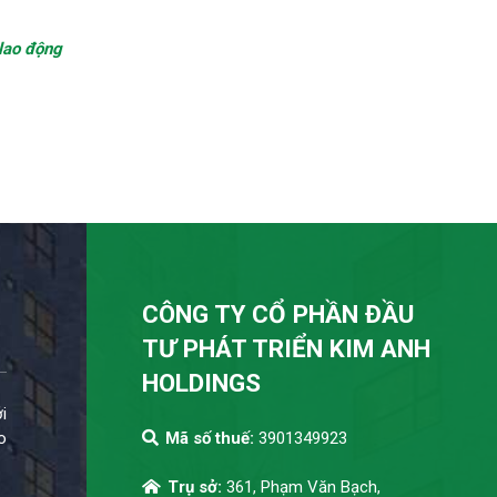
lao động
CÔNG TY CỔ PHẦN ĐẦU
TƯ PHÁT TRIỂN KIM ANH
HOLDINGS
i
o
Mã số thuế:
3901349923
Trụ sở:
361, Phạm Văn Bạch,