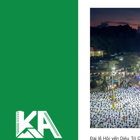
Đại lễ Hội yến Diêu Trì