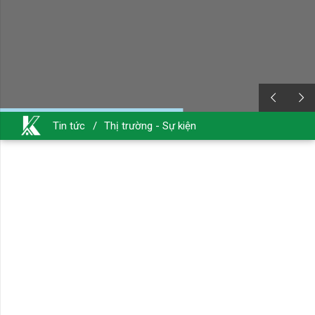
Tin tức
/
Thị trường - Sự kiện