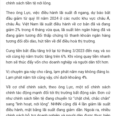
chính sách tiền tệ nới lỏng.
Theo ông Lực, việc điều hành lãi suất đi ngang, dự báo bắt
đầu giảm từ quý III năm 2024 ở các nước khu vực châu Á,
châu Âu. Việt Nam lãi suất điều hành về cơ bản đã và đang
giảm 2% trong 4 tháng vừa qua, lãi suất liên ngân hàng đã và
đang giảm tương đối thấp chứng tỏ thanh khoản ngân hàng
tương đối dồi dào, hút tiền về để điều hoà thị trường.
Cung tiền bắt đầu tăng trở lại từ tháng 3/2023 đến nay, và so
với cùng kỳ năm trước tăng trên 6%. Khi vòng quay tiền nhanh
hơn sẽ thúc đẩy vốn cho doanh nghiệp và người dân tốt hơn.
Vị chuyên gia này cho rằng, lạm phát năm nay không đáng lo.
Lạm phát năm tới cũng vậy, chỉ dưới khoảng 4%.
Về cơ chế chính sách, theo ông Lực, một số chính sách
chính tác động mạnh đối tới thị trường bất động sản. Đơn cử
như chính sách tiền tệ đang chuyển từ “chặt chẽ, chắc chắn”
sang “linh hoạt, nới lỏng”. NHNN cũng đã 4 lần giảm lãi suất
điều hành, mặt bằng lãi suất đang giảm dần. Ngoài ra, nhiều
chính sách hỗ trợ doanh nghiệp và người dân được thực hiện