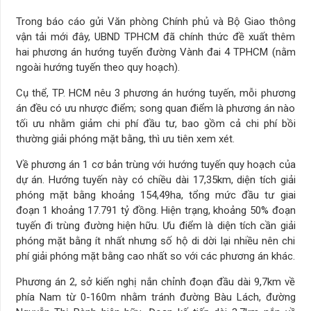
Trong báo cáo gửi Văn phòng Chính phủ và Bộ Giao thông
vận tải mới đây, UBND TPHCM đã chính thức đề xuất thêm
hai phương án hướng tuyến đường Vành đai 4 TPHCM (nằm
ngoài hướng tuyến theo quy hoạch).
Cụ thể, TP. HCM nêu 3 phương án hướng tuyến, mỗi phương
án đều có ưu nhược điểm; song quan điểm là phương án nào
tối ưu nhằm giảm chi phí đầu tư, bao gồm cả chi phí bồi
thường giải phóng mặt bằng, thì ưu tiên xem xét.
Về phương án 1 cơ bản trùng với hướng tuyến quy hoạch của
dự án. Hướng tuyến này có chiều dài 17,35km, diện tích giải
phóng mặt bằng khoảng 154,49ha, tổng mức đầu tư giai
đoạn 1 khoảng 17.791 tỷ đồng. Hiện trạng, khoảng 50% đoạn
tuyến đi trùng đường hiện hữu. Ưu điểm là diện tích cần giải
phóng mặt bằng ít nhất nhưng số hộ di dời lại nhiều nên chi
phí giải phóng mặt bằng cao nhất so với các phương án khác.
Phương án 2, sở kiến nghị nắn chỉnh đoạn đầu dài 9,7km về
phía Nam từ 0-160m nhằm tránh đường Bàu Lách, đường