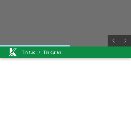
Tin tức
/
Tin dự án