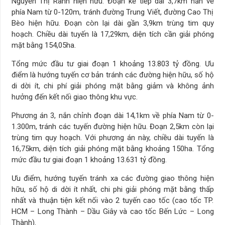
Nguyễn Thị Rành hiện hữu. Đoạn kế tiếp dài 3,7km nắn về
phía Nam từ 0-120m, tránh đường Trung Viết, đường Cao Thị
Bèo hiện hữu. Đoạn còn lại dài gần 3,9km trùng tim quy
hoạch. Chiều dài tuyến là 17,29km, diện tích cần giải phóng
mặt bằng 154,05ha.
Tổng mức đầu tư giai đoạn 1 khoảng 13.803 tỷ đồng. Ưu
điểm là hướng tuyến cơ bản tránh các đường hiện hữu, số hộ
di dời ít, chi phí giải phóng mặt bằng giảm và không ảnh
hưởng đến kết nối giao thông khu vực.
Phương án 3, nắn chỉnh đoạn dài 14,1km về phía Nam từ 0-
1.300m, tránh các tuyến đường hiện hữu. Đoạn 2,5km còn lại
trùng tim quy hoạch. Với phương án này, chiều dài tuyến là
16,75km, diện tích giải phóng mặt bằng khoảng 150ha. Tổng
mức đầu tư giai đoạn 1 khoảng 13.631 tỷ đồng.
Ưu điểm, hướng tuyến tránh xa các đường giao thông hiện
hữu, số hộ di dời ít nhất, chi phi giải phóng mặt bằng thấp
nhất và thuận tiện kết nối vào 2 tuyến cao tốc (cao tốc TP.
HCM – Long Thành – Dầu Giây và cao tốc Bến Lức – Long
Thành).