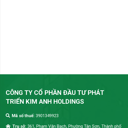
CÔNG TY CỔ PHẦN ĐẦU TƯ PHÁT
TRIỂN KIM ANH HOLDINGS
Mã số thuế:
3901349923
Trụ sở:
361, Phạm Văn Bạch, Phường Tân Sơn, Thành phố