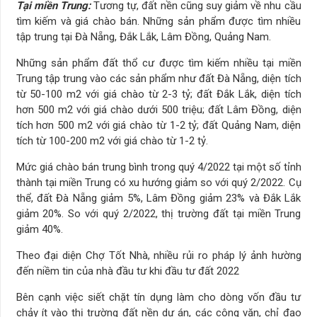
Tại miền Trung:
Tương tự, đất nền cũng suy giảm về nhu cầu
tìm kiếm và giá chào bán. Những sản phẩm được tìm nhiều
tập trung tại Đà Nẵng, Đắk Lắk, Lâm Đồng, Quảng Nam.
Những sản phẩm đất thổ cư được tìm kiếm nhiều tại miền
Trung tập trung vào các sản phẩm như đất Đà Nẵng, diện tích
từ 50-100 m2 với giá chào từ 2-3 tỷ; đất Đắk Lắk, diện tích
hơn 500 m2 với giá chào dưới 500 triệu; đất Lâm Đồng, diện
tích hơn 500 m2 với giá chào từ 1-2 tỷ; đất Quảng Nam, diện
tích từ 100-200 m2 với giá chào từ 1-2 tỷ.
​​Mức giá chào bán trung bình trong quý 4/2022 tại một số tỉnh
thành tại miền Trung có xu hướng giảm so với quý 2/2022. Cụ
thể, đất Đà Nẵng giảm 5%, Lâm Đồng giảm 23% và Đắk Lắk
giảm 20%. So với quý 2/2022, thị trường đất tại miền Trung
giảm 40%.
Theo đại diện Chợ Tốt Nhà, nhiều rủi ro pháp lý ảnh hường
đến niềm tin của nhà đầu tư khi đầu tư đất 2022
Bên cạnh việc siết chặt tín dụng làm cho dòng vốn đầu tư
chảy ít vào thị trường đất nền dự án, các công văn, chỉ đạo