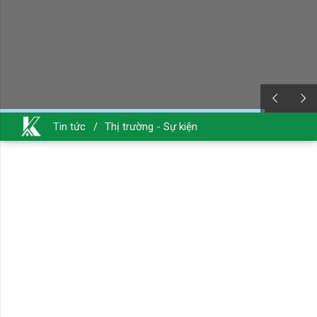
Tin tức
/
Thị trường - Sự kiện