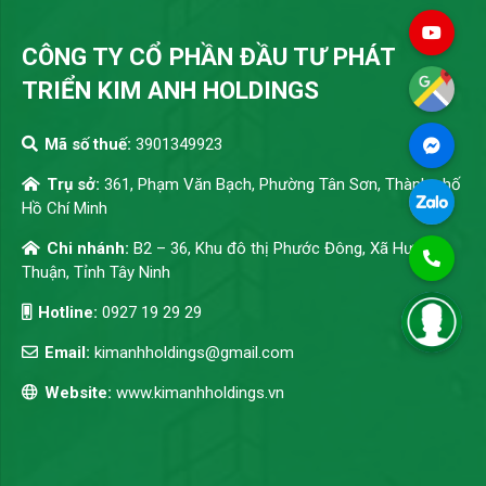
CÔNG TY CỔ PHẦN ĐẦU TƯ PHÁT
TRIỂN KIM ANH HOLDINGS
Mã số thuế:
3901349923
Trụ sở:
361, Phạm Văn Bạch, Phường Tân Sơn, Thành phố
Hồ Chí Minh
Chi nhánh:
B2 – 36, Khu đô thị Phước Đông, Xã Hưng
Thuận, Tỉnh Tây Ninh
Hotline:
0927 19 29 29
Email:
kimanhholdings@gmail.com
Website:
www.kimanhholdings.vn