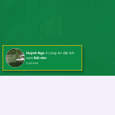
Huỳnh Nga
ở Long An đặt lịch
xem
Đất nền
8 giờ trước
LIÊN HỆ VỚI CHÚNG TÔI