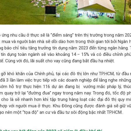
 ứng nhu cầu ở thực sẽ là “điểm sáng” trên thị trường trong năm 20
mua và người bán nhà sẽ dồi dào hơn trong thời gian tới bởi Ngân
g báo chỉ tiêu tăng trưởng tín dụng năm 2023 đến từng ngân hàng.
 tín dụng toàn ngành sẽ vào khoảng 14 – 15% và có điều chỉnh phù
 tế. Cùng với đó, lãi suất cho vay cũng đang bắt đầu hạ nhiệt.
 gỡ khó khăn của Chính phủ, tại các đô thị lớn như TP.HCM, từ đầ
đã 3 lần làm việc trực tiếp với các doanh nghiệp để lắng nghe những
sớm hỗ trợ thực hiện 116 dự án đang bị vướng mắc pháp lý, thúc
 quay trở lại “đường đua” ngay trong năm nay. Trong đó, tốc độ p
ho là sẽ nhanh hơn khi tập trung hàng loạt các đại đô thị quy mô
 hợp với người mua ở thực. Khu Đông cũng được đánh giá sẽ giữ vữ
 tạo nên một “tọa độ” an cư và đầu tư sôi động bậc nhất TP.HCM.