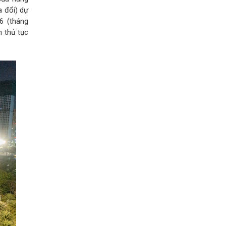
a đổi) dự
6 (tháng
n thủ tục