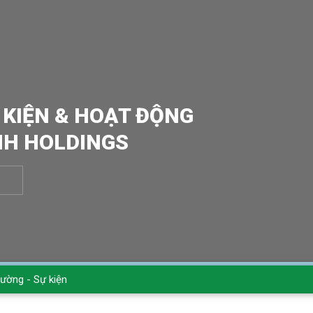
 KIỆN & HOẠT ĐỘNG
NH HOLDINGS
rường - Sự kiện