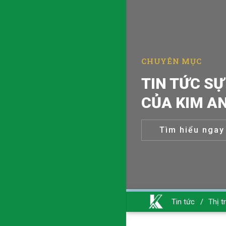
CHUYÊN MỤC
TIN TỨC SỰ
CỦA KIM A
Tìm hiểu ngay
Tin tức
/
Thị t