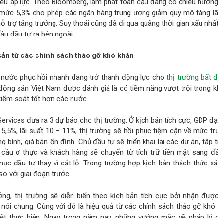
hiều áp lực. Theo Bloomberg, lạm phát toàn cầu đang có chiều hướn
mức 5,3% cho phép các ngân hàng trung ương giảm quy mô tăng lãi
 trợ tăng trưởng. Suy thoái cũng đã đi qua quãng thời gian xấu nhấ
ầu đầu tư ra bên ngoài.
 sản
từ các chính sách tháo gỡ khó khăn
ng nước phục hồi nhanh đang trở thành động lực cho
thị trường bất 
t động sản Việt Nam được đánh giá là có tiềm năng vượt trội trong k
kiểm soát tốt hơn các nước.
ervices đưa ra 3 dự báo cho thị trường. Ở kịch bản tích cực, GDP đ
 5,5%, lãi suất 10 – 11%, thị trường sẽ hồi phục tiệm cận về mức tr
g bình, giá bán ổn định. Chủ đầu tư sẽ triển khai lại các dự án, tập 
ầu ở thực và khách hàng sẽ chuyển từ tích trữ tiền mặt sang đầ
mục đầu tư thay vì cắt lỗ. Trong trường hợp kịch bản thách thức xả
so với giai đoạn trước.
ởng, thị trường sẽ diễn biến theo kịch bản tích cực bởi nhận đượ
 nói chung. Cùng với đó là hiệu quả từ các chính sách tháo gỡ khó
iệt thực hiện. Ngay trong năm nay, những vướng mắc về pháp lý 