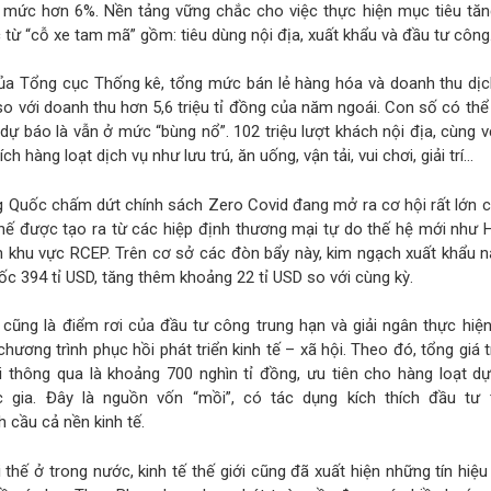
mức hơn 6%. Nền tảng vững chắc cho việc thực hiện mục tiêu tăn
 từ “cỗ xe tam mã” gồm: tiêu dùng nội địa, xuất khẩu và đầu tư công
của Tổng cục Thống kê, tổng mức bán lẻ hàng hóa và doanh thu dịc
so với doanh thu hơn 5,6 triệu tỉ đồng của năm ngoái. Con số có th
dự báo là vẫn ở mức “bùng nổ”. 102 triệu lượt khách nội địa, cùng vớ
h hàng loạt dịch vụ như lưu trú, ăn uống, vận tải, vui chơi, giải trí…
ng Quốc chấm dứt chính sách Zero Covid đang mở ra cơ hội rất lớn 
hế được tạo ra từ các hiệp định thương mại tự do thế hệ mới như 
ện khu vực RCEP. Trên cơ sở các đòn bẩy này, kim ngạch xuất khẩu
c 394 tỉ USD, tăng thêm khoảng 22 tỉ USD so với cùng kỳ.
cũng là điểm rơi của đầu tư công trung hạn và giải ngân thực hiệ
hương trình phục hồi phát triển kinh tế – xã hội. Theo đó, tổng giá t
thông qua là khoảng 700 nghìn tỉ đồng, ưu tiên cho hàng loạt dự
 gia. Đây là nguồn vốn “mồi”, có tác dụng kích thích đầu tư 
h cầu cả nền kinh tế.
thế ở trong nước, kinh tế thế giới cũng đã xuất hiện những tín hiệu