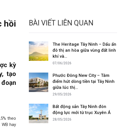
 hồi
BÀI VIẾT LIÊN QUAN
The Heritage Tây Ninh – Dấu ấn
đô thị an hòa giữa vùng đất linh
khí và…
ược kỳ
07/06/2026
, tạo
Phước Đông New City – Tâm
i đoạn
điểm hút dòng tiền tại Tây Ninh
giữa lúc thị…
29/05/2026
Bất động sản Tây Ninh đón
động lực mới từ trục Xuyên Á
,5% theo
28/05/2026
, WB hay