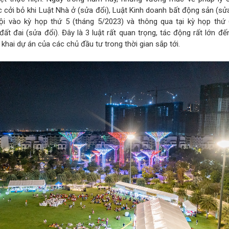
 cởi bỏ khi Luật Nhà ở (sửa đổi), Luật Kinh doanh bất động sản (sử
ội vào kỳ họp thứ 5 (tháng 5/2023) và thông qua tại kỳ họp thứ 
ất đai (sửa đổi). Đây là 3 luật rất quan trọng, tác động rất lớn đế
n khai dự án của các chủ đầu tư trong thời gian sắp tới.