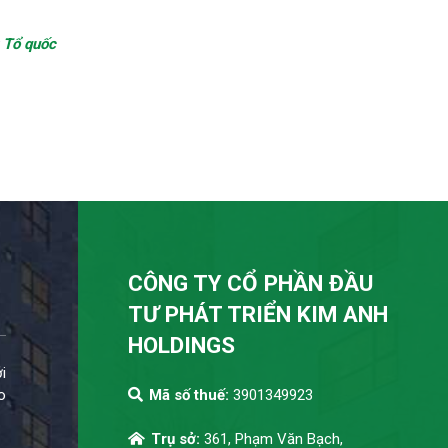
:
Tổ quốc
CÔNG TY CỔ PHẦN ĐẦU
TƯ PHÁT TRIỂN KIM ANH
HOLDINGS
i
o
Mã số thuế:
3901349923
Trụ sở:
361, Phạm Văn Bạch,