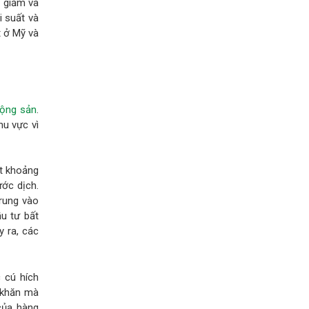
g giảm và
 suất và
t ở Mỹ và
động sản
.
hu vực vì
ạt khoảng
ước dịch.
trung vào
u tư bất
y ra, các
c cú hích
 khăn mà
của hàng