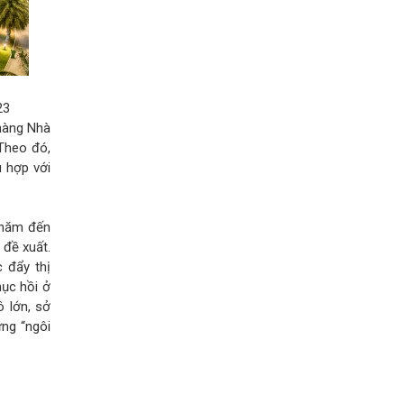
23
 hàng Nhà
 Theo đó,
 hợp với
u năm đến
 đề xuất.
 đẩy thị
hục hồi ở
 lớn, sở
ng “ngôi