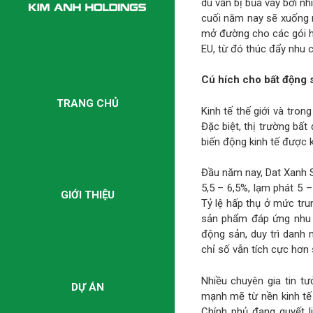
dù vẫn bị bủa vây bởi n
cuối năm nay sẽ xuống 
mở đường cho các gói hỗ
EU, từ đó thúc đẩy nhu c
C
ú hích
cho bất động
TRANG CHỦ
Kinh tế thế giới và tro
Đặc biệt, thị trường bấ
biến động kinh tế được 
Đầu năm nay, Dat Xanh S
5,5 – 6,5%, lạm phát 5 –
GIỚI THIỆU
Tỷ lệ hấp thụ ở mức trun
sản phẩm đáp ứng nhu c
động sản, duy trì danh 
chỉ số vẫn tích cực hơn 
Nhiều chuyên gia tin tư
DỰ ÁN
mạnh mẽ từ nền kinh tế
Chính phủ đang quyết l