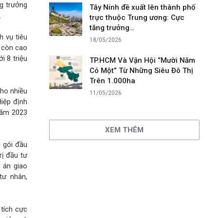
g trưởng
Tây Ninh đề xuất lên thành phố
.
trực thuộc Trung ương: Cực
tăng trưởng…
h vụ tiêu
18/05/2026
ể còn cao
i 8 triệu
TP.HCM Và Vận Hội “Mười Năm
Có Một” Từ Những Siêu Đô Thị
Trên 1.000ha
cho nhiều
11/05/2026
Hiệp định
 năm 2023
XEM THÊM
n gói đầu
rị đầu tư
 án giao
tư nhân,
 tích cực