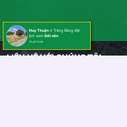
Huy Thuận
ở Trảng Bàng đặt
lịch xem
Đất nền
14 giờ trước
LIÊN HỆ VỚI CHÚNG TÔI
Quý khách vui lòng điền đầy đủ thông tin bên dưới, chúng tôi
sẽ tư vấn và gửi thông tin mới của dự án cho Quý Khách
trong thời gian sớm nhất. Thông tin của khách hàng sẽ được
bảo mật và chỉ sử dụng cho dự án của Kim Anh Holdings.