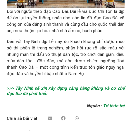
Đối với người theo đạo Cao Đài, Đại lễ vía Đức Chí Tôn là dịp
để ôn lại truyền thống, nhắc nhở các tín đồ đạo Cao Đài về
công ơn của đấng sinh thành và cùng cầu cho quốc thái dân
an, mưa thuận gió hòa, nhà nhà ấm no, hạnh phúc.
Đến với Tây Ninh dịp Lễ này, du khách không chỉ được mục
sở thị phần lễ trang nghiêm, phần hội rực rỡ sắc màu với
những màn thi đấu võ thuật dân tộc, trò chơi dân gian, điệu
múa dân tộc… độc đáo, mà còn được chiêm ngưỡng Toà
thánh Cao Đài – một công trình kiến trúc tôn giáo nguy nga,
độc đáo và huyền bí bậc nhất ở Nam Bộ.
>>> Tây Ninh sẽ xin xây dựng cảng hàng không và cơ chế
đặc thù để phát triển
Nguồn :
Tri thức trẻ
Chia sẻ bải viết: