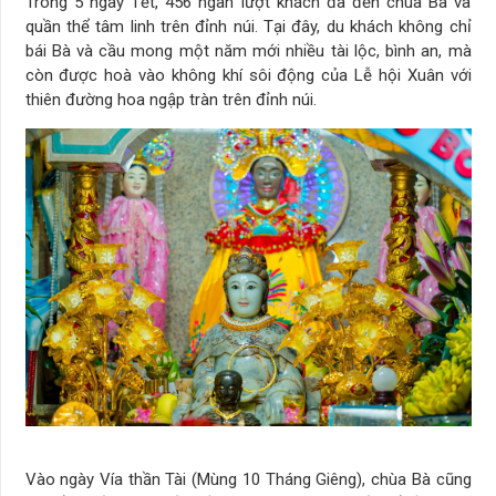
Trong 5 ngày Tết, 456 ngàn lượt khách đã đến chùa Bà và
quần thể tâm linh trên đỉnh núi. Tại đây, du khách không chỉ
bái Bà và cầu mong một năm mới nhiều tài lộc, bình an, mà
còn được hoà vào không khí sôi động của Lễ hội Xuân với
thiên đường hoa ngập tràn trên đỉnh núi.
Vào ngày Vía thần Tài (Mùng 10 Tháng Giêng), chùa Bà cũng