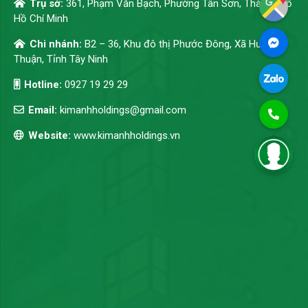
Trụ sở:
361, Phạm Văn Bạch, Phường Tân Sơn, Thành phố
Hồ Chí Minh
Chi nhánh:
B2 – 36, Khu đô thị Phước Đông, Xã Hưng
Thuận, Tỉnh Tây Ninh
Hotline:
0927 19 29 29
Email:
kimanhholdings@gmail.com
Website:
www.kimanhholdings.vn