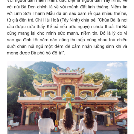
Với người dân miền Nam, đặc biệt là người dân Tây Ninh, về
với núi Bà Đen chính là về với mảnh đất linh thiêng. Niềm tin
với Linh Sơn Thánh Mẫu đã ăn sâu bám rễ qua nhiều thế hệ,
từ già đến trẻ. Chị Hải Hoà (Tây Ninh) chia sẻ: “Chùa Bà là nơi
cầu được ước thấy. Kể cả nếu ước nguyện chưa thoả, thì Bà
cũng mang lại cho mình sức mạnh, niềm tin. Đó là lý do vì
sao gia đình tôi năm nào cũng thu xếp cùng nhau trải chiếu
dưới chân núi ngủ một đêm để cảm nhận luồng sinh khí và
mong được Bà phù hộ độ trì”.