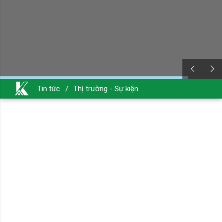
Tin tức
/
Thị trường - Sự kiện