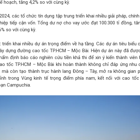
ế hoạch, tăng 4,2% so với cùng kỳ.
24, các tổ chức tín dụng tập trung triển khai nhiều giải pháp, chín
hiệp tiếp cận vốn. Tổng dư nợ cho vay ước đạt 100.300 tỉ đồng, t
6% so với cùng kỳ.
 triển khai nhiều dự án trọng điểm về hạ tầng. Các dự án tiêu biểu 
xây dựng đường cao tốc TP.HCM – Mộc Bài. Hiện dự án này đã đượ
hẩm định báo cáo nghiên cứu tiền khả thi để xin ý kiến thành viên
Cao tốc TP.HCM – Mộc Bài khi hoàn thành không chỉ đáp ứng nhu cầ
, mà còn tạo thành trục hành lang Đông – Tây, mở ra không gian ph
tỉnh trong Vùng kinh tế trọng điểm phía nam, kết nối với cao tốc
ạn Campuchia.