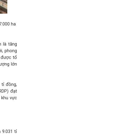
7.000 ha
 là tăng
ới, phong
… được tổ
lượng lớn
 tỉ đồng,
RDP) đạt
, khu vực
 9.031 tỉ