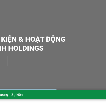
 KIỆN & HOẠT ĐỘNG
NH HOLDINGS
rường - Sự kiện