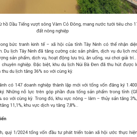
ừ hồ Dầu Tiếng vượt sông Vàm Cỏ Đông, mang nước tưới tiêu cho 1
đất nông nghiệp
ong bức tranh kinh tế – xã hội của tỉnh Tây Ninh có thể nhận diện
h. Du lịch Tây Ninh đã tăng cường các sản phẩm, dịch vụ du lịch m
ượng sản phẩm, dịch vụ, hoạt động lưu trú, ăn uống, vui chơi giải trí
chuyên nghiệp. Đặc biệt, khu du lịch Núi Bà Đen đã thu hút được 
thu du lịch tăng 36% so với cùng kỳ.
inh có 147 doanh nghiệp thành lập mới với tổng vốn đăng ký 1.400
ký. Những nỗ lực trên góp phần đưa tổng sản phẩm trong tỉnh (G
1% so với cùng kỳ. Trong đó, khu vực nông – lâm – thủy sản tăng 3%
tăng 11,1%, khu vực dịch vụ tăng 7,8%…
iển
, quý 1/2024 tổng vốn đầu tư phát triển toàn xã hội ước thực hiện