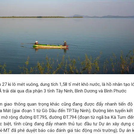
27 ki lô mét vuông, dung tích 1,58 tỉ mét khô nước, là hồ nhân tạo l
trải dài qua địa phận 3 tỉnh Tây Ninh, Bình Dương và Bình Phước
án giao thông quan trọng khác cũng đang được đẩy nhanh tiến độ 
 Mát (giai đoạn 1 từ Gò Dầu đến TP.Tây Ninh); Đường liên tuyến kết
 mở rộng đường ĐT.795, đường ĐT.794 (đoạn từ ngã ba Kà Tum đến
c biệt, tỉnh cũng đang đẩy nhanh thủ tục đầu tư Dự án xây dựng 
-MT đã phê duyệt báo cáo đánh giá tác động môi trường); Dự án 