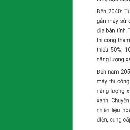
Đến 2040: Từ
gắn máy sử d
địa bàn tỉnh.
thi công tham
thiểu 50%; 1
năng lượng x
Đến năm 2050
máy thi công
năng lượng x
xanh. Chuyển
nhiên liệu h
điện, cung cấ