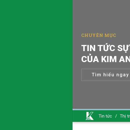
CHUYÊN MỤC
TIN TỨC SỰ
CỦA KIM A
Tìm hiểu ngay
Tin tức
/
Thị t