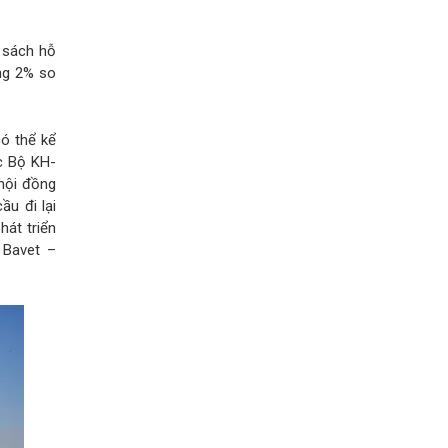
h sách hỗ
ăng 2% so
có thể kể
c Bộ KH-
 hội đồng
u đi lại
át triển
 Bavet –