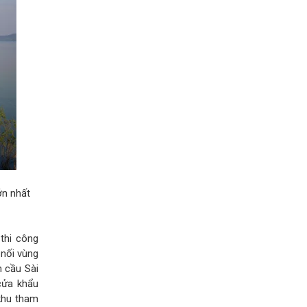
ớn nhất
thi công
 nối vùng
 cầu Sài
cửa khẩu
khu tham