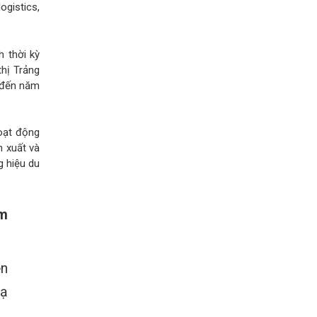
ogistics,
 thời kỳ
hị Trảng
t đến năm
oạt động
n xuất và
g hiệu du
ăm
ện
hạ