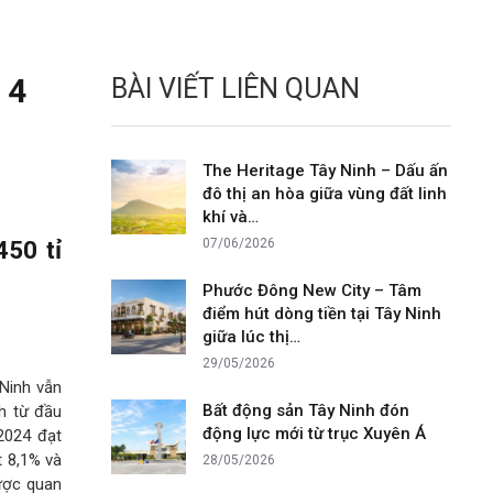
 4
BÀI VIẾT LIÊN QUAN
The Heritage Tây Ninh – Dấu ấn
đô thị an hòa giữa vùng đất linh
khí và…
450 tỉ
07/06/2026
Phước Đông New City – Tâm
điểm hút dòng tiền tại Tây Ninh
giữa lúc thị…
29/05/2026
 Ninh vẫn
Bất động sản Tây Ninh đón
nh từ đầu
động lực mới từ trục Xuyên Á
2024 đạt
t 8,1% và
28/05/2026
ược quan