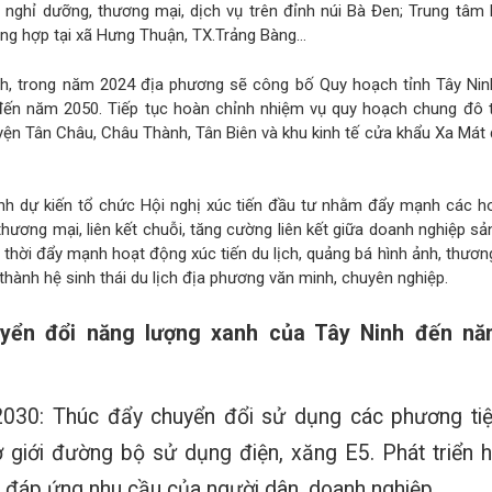
, nghỉ dưỡng, thương mại, dịch vụ trên đỉnh núi Bà Đen; Trung tâm l
ng hợp tại xã Hưng Thuận, TX.Trảng Bàng…
h, trong năm 2024 địa phương sẽ công bố Quy hoạch tỉnh Tây Ninh
đến năm 2050. Tiếp tục hoàn chỉnh nhiệm vụ quy hoạch chung đô t
yện Tân Châu, Châu Thành, Tân Biên và khu kinh tế cửa khẩu Xa Má
nh dự kiến tổ chức Hội nghị xúc tiến đầu tư nhằm đẩy mạnh các h
 thương mại, liên kết chuỗi, tăng cường liên kết giữa doanh nghiệp sả
 thời đẩy mạnh hoạt động xúc tiến du lịch, quảng bá hình ảnh, thươn
thành hệ sinh thái du lịch địa phương văn minh, chuyên nghiệp.
uyển đổi năng lượng xanh của Tây Ninh đến n
030: Thúc đẩy chuyển đổi sử dụng các phương ti
ơ giới đường bộ sử dụng điện, xăng E5. Phát triển 
 đáp ứng nhu cầu của người dân, doanh nghiệp.