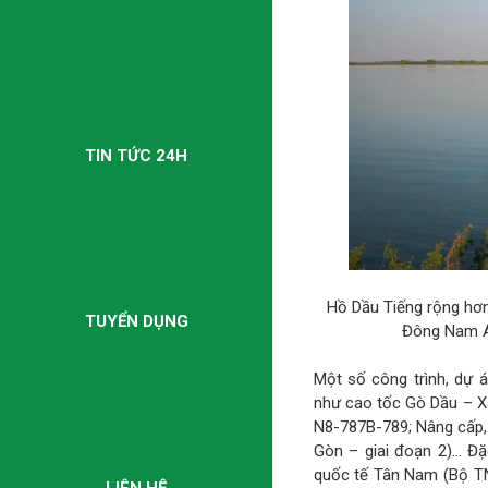
TIN TỨC 24H
Hồ Dầu Tiếng rộng hơn 
TUYỂN DỤNG
Đông Nam Á 
Một số công trình, dự 
như cao tốc Gò Dầu – Xa
N8-787B-789; Nâng cấp,
Gòn – giai đoạn 2)… Đặ
quốc tế Tân Nam (Bộ TN
LIÊN HỆ