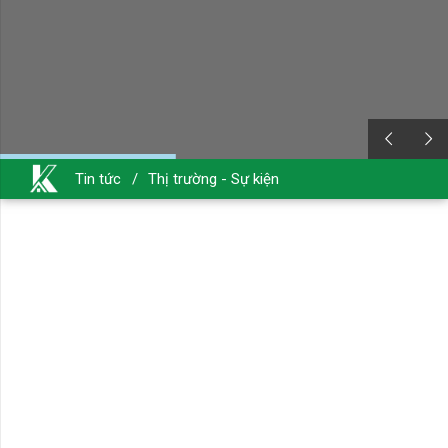
Tin tức
/
Thị trường - Sự kiện