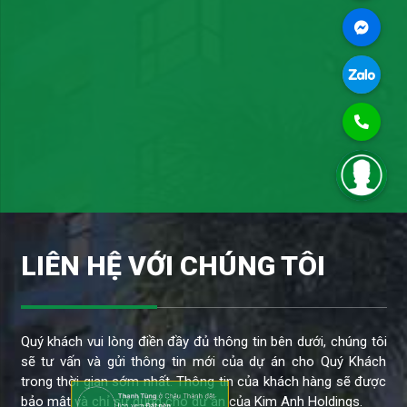
LIÊN HỆ VỚI CHÚNG TÔI
Quý khách vui lòng điền đầy đủ thông tin bên dưới, chúng tôi
sẽ tư vấn và gửi thông tin mới của dự án cho Quý Khách
trong thời gian sớm nhất. Thông tin của khách hàng sẽ được
Thanh Tùng
ở Châu Thành đặt
bảo mật và chỉ sử dụng cho dự án của Kim Anh Holdings.
lịch xem
Đất nền