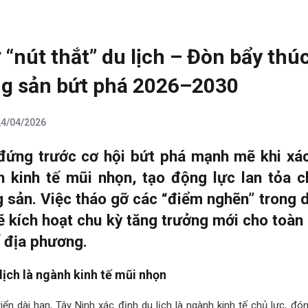
 “nút thắt” du lịch – Đòn bẩy thú
ng sản bứt phá 2026–2030
24/04/2026
đứng trước cơ hội bứt phá mạnh mẽ khi xá
h kinh tế mũi nhọn, tạo động lực lan tỏa c
 sản. Việc tháo gỡ các “điểm nghẽn” trong d
 kích hoạt chu kỳ tăng trưởng mới cho toàn
ế địa phương.
 lịch là ngành kinh tế mũi nhọn
iển dài hạn, Tây Ninh xác định du lịch là ngành kinh tế chủ lực, đón