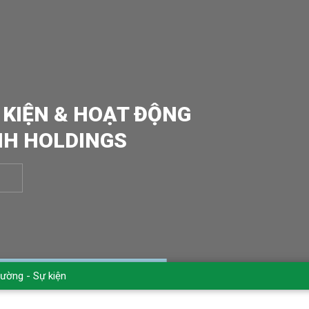
 KIỆN & HOẠT ĐỘNG
NH HOLDINGS
rường - Sự kiện