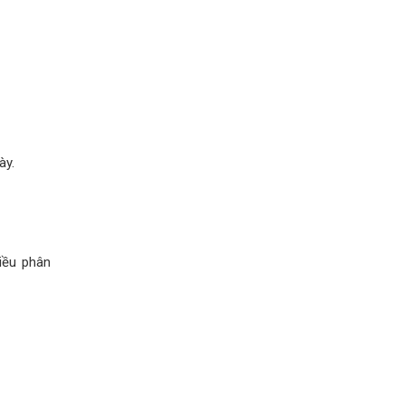
ày.
hiều phân