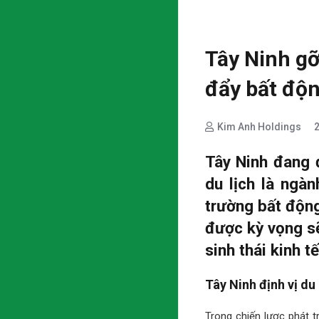
Tây Ninh gỡ
đẩy bất độ
Kim Anh Holdings
Tây Ninh đang 
du lịch là ngàn
trường bất động
được kỳ vọng sẽ
sinh thái kinh t
Tây Ninh định vị du
Trong chiến lược phát tr