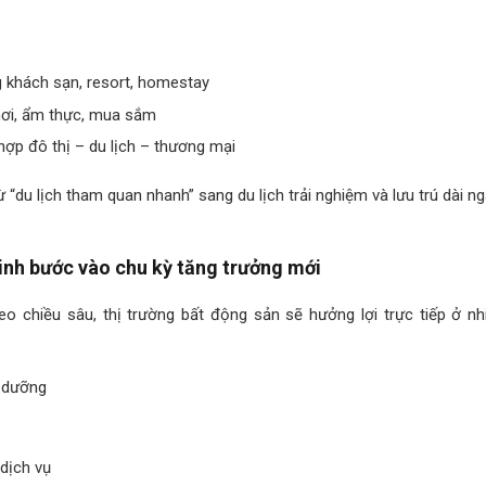
g khách sạn, resort, homestay
hơi, ẩm thực, mua sắm
hợp đô thị – du lịch – thương mại
ừ “du lịch tham quan nhanh” sang du lịch trải nghiệm và lưu trú dài ng
inh bước vào chu kỳ tăng trưởng mới
theo chiều sâu, thị trường bất động sản sẽ hưởng lợi trực tiếp ở n
 dưỡng
dịch vụ