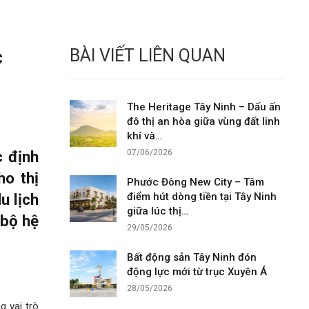
c
BÀI VIẾT LIÊN QUAN
The Heritage Tây Ninh – Dấu ấn
đô thị an hòa giữa vùng đất linh
khí và…
c định
07/06/2026
ho thị
Phước Đông New City – Tâm
u lịch
điểm hút dòng tiền tại Tây Ninh
giữa lúc thị…
 bộ hệ
29/05/2026
Bất động sản Tây Ninh đón
động lực mới từ trục Xuyên Á
28/05/2026
g vai trò