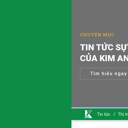
CHUYÊN MỤC
TIN TỨC SỰ
CỦA KIM A
Tìm hiểu ngay
Tin tức
/
Thị t