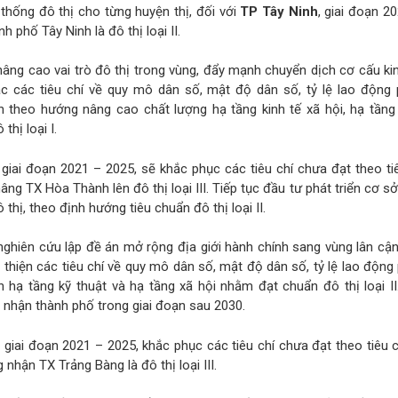
ệ thống đô thị cho từng huyện thị, đối với
TP Tây Ninh
, giai đoạn 2
 phố Tây Ninh là đô thị loại II.
nâng cao vai trò đô thị trong vùng, đẩy mạnh chuyển dịch cơ cấu kin
các các tiêu chí về quy mô dân số, mật độ dân số, tỷ lệ lao động 
ển theo hướng nâng cao chất lượng hạ tầng kinh tế xã hội, hạ tầng
hị loại I.
, giai đoạn 2021 – 2025, sẽ khắc phục các tiêu chí chưa đạt theo t
n nâng TX Hòa Thành lên đô thị loại III. Tiếp tục đầu tư phát triển cơ sở
thị, theo định hướng tiêu chuẩn đô thị loại II.
nghiên cứu lập đề án mở rộng địa giới hành chính sang vùng lân cậ
 thiện các tiêu chí về quy mô dân số, mật độ dân số, tỷ lệ lao động
ển hạ tầng kỹ thuật và hạ tầng xã hội nhằm đạt chuẩn đô thị loại II
g nhận thành phố trong giai đoạn sau 2030.
, giai đoạn 2021 – 2025, khắc phục các tiêu chí chưa đạt theo tiêu
ng nhận TX Trảng Bàng là đô thị loại III.