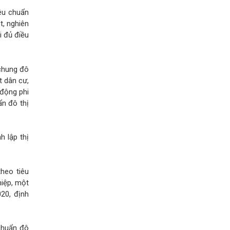
iêu chuẩn
t, nghiên
i đủ điều
 chung đô
t dân cư,
 động phi
ẩn đô thị
h lập thị
theo tiêu
hiệp, một
020, định
 chuẩn đô