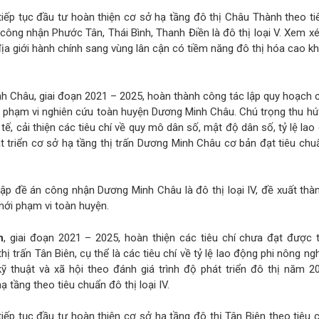
tiếp tục đầu tư hoàn thiện cơ sở hạ tầng đô thị Châu Thành theo t
n công nhận Phước Tân, Thái Bình, Thanh Điền là đô thị loại V. Xem xé
ịa giới hành chính sang vùng lân cận có tiềm năng đô thị hóa cao kh
h Châu, giai đoạn 2021 – 2025, hoàn thành công tác lập quy hoạch
 phạm vi nghiên cứu toàn huyện Dương Minh Châu. Chú trọng thu hú
tế, cải thiện các tiêu chí về quy mô dân số, mật độ dân số, tỷ lệ lao
t triển cơ sở hạ tầng thị trấn Dương Minh Châu cơ bản đạt tiêu chu
lập đề án công nhận Dương Minh Châu là đô thị loại IV, đề xuất thàn
mới phạm vi toàn huyện.
n
, giai đoạn 2021 – 2025, hoàn thiện các tiêu chí chưa đạt được 
hị trấn Tân Biên, cụ thể là các tiêu chí về tỷ lệ lao động phi nông ng
kỹ thuật và xã hội theo đánh giá trình độ phát triển đô thị năm 2
 tầng theo tiêu chuẩn đô thị loại IV.
tiếp tục đầu tư hoàn thiện cơ sở hạ tầng đô thị Tân Biên theo tiêu