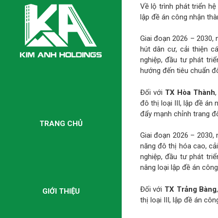
Về lộ trình phát triển h
lập đề án công nhận thành
Giai đoạn 2026 – 2030, 
hút dân cư, cải thiện 
nghiệp, đầu tư phát tri
hướng đến tiêu chuẩn đô t
Đối với
TX Hòa Thành
đô thị loại III, lập đề á
đẩy mạnh chỉnh trang đô 
TRANG CHỦ
Giai đoạn 2026 – 2030, 
năng đô thị hóa cao, cải
nghiệp, đầu tư phát tri
nâng loại lập đề án côn
Đối với
TX Trảng Bàng
GIỚI THIỆU
thị loại III, lập đề án cô