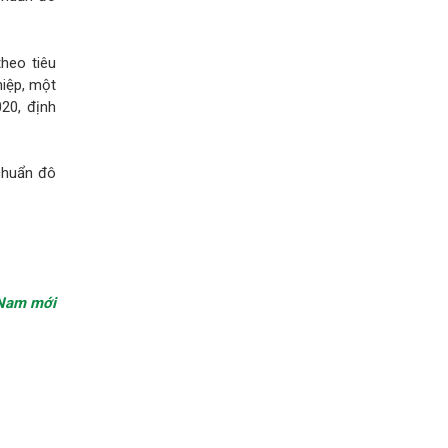
theo tiêu
hiệp, một
020, định
 chuẩn đô
 Nam mới