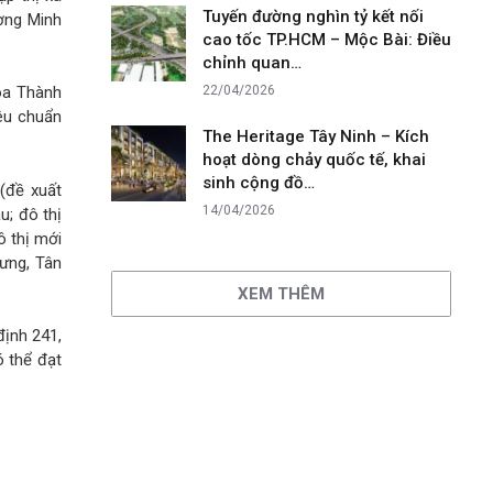
Tuyến đường nghìn tỷ kết nối
ương Minh
cao tốc TP.HCM – Mộc Bài: Điều
chỉnh quan…
22/04/2026
Hòa Thành
iêu chuẩn
The Heritage Tây Ninh – Kích
hoạt dòng chảy quốc tế, khai
sinh cộng đồ…
 (đề xuất
14/04/2026
u; đô thị
ô thị mới
Hưng, Tân
XEM THÊM
định 241,
ó thể đạt