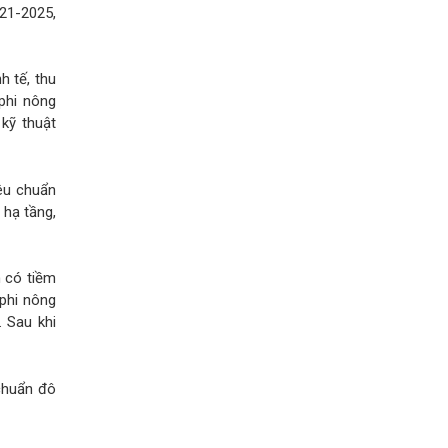
021-2025,
h tế, thu
phi nông
 kỹ thuật
iêu chuẩn
 hạ tầng,
n có tiềm
 phi nông
. Sau khi
 chuẩn đô