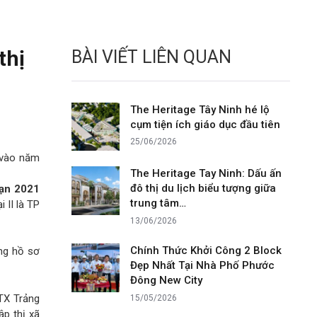
thị
BÀI VIẾT LIÊN QUAN
The Heritage Tây Ninh hé lộ
cụm tiện ích giáo dục đầu tiên
25/06/2026
 vào năm
The Heritage Tay Ninh: Dấu ấn
đô thị du lịch biểu tượng giữa
oạn 2021
trung tâm…
 II là TP
13/06/2026
Chính Thức Khởi Công 2 Block
ầng hồ sơ
Đẹp Nhất Tại Nhà Phố Phước
Đông New City
 TX Trảng
15/05/2026
ập thị xã