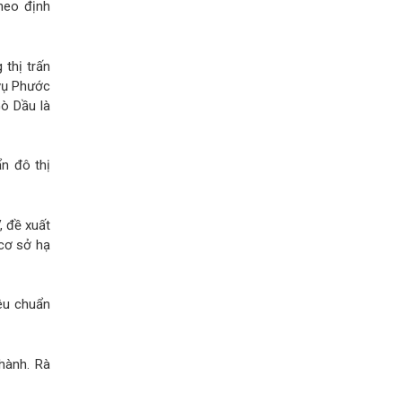
heo định
 thị trấn
 vụ Phước
ò Dầu là
ẩn đô thị
, đề xuất
 cơ sở hạ
iêu chuẩn
hành. Rà