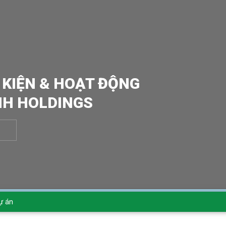
 KIỆN & HOẠT ĐỘNG
NH HOLDINGS
ự án