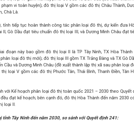
i phạm vi toàn huyện); đô thị loại V gồm các đô thị Châu Thành, D
n, Chà Là.
0
, tỉnh tiếp tục hoàn thành công tác phân loại đô thị, dự kiến đưa 
ại II; Gò Dầu đạt tiêu chuẩn đô thị loại III; và Dương Minh Châu đạt t
iai đoạn này bao gồm đô thị loại II là TP Tây Ninh, TX Hòa Thành
phân loại đô thị mới); đô thị loại III gồm TX Trảng Bàng và TX Gò Dầ
ến Cầu và Dương Minh Châu (đề xuất thành lập thị xã sau phân loại đ
 thị loại V gồm các đô thị Phước Tân, Thái Bình, Thanh Điền, Tân 
nh với Kế hoạch phân loại đô thị toàn quốc 2021 – 2030 theo Quyết 
h đều đạt kế hoạch; bên cạnh đó, đô thị Hòa Thành đến năm 2030 c
 loại II.
ị tỉnh Tây Ninh đến năm 2030, so sánh với Quyết định 241: