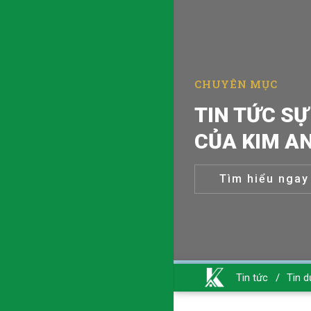
TIN TỨC SỰ
CHUYÊN MỤC
CỦA KIM A
Tìm hiểu ngay
Tin tức
/
Tin d