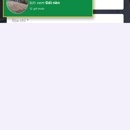
lịch xem
Đất nền
12 giờ trước
Tôi đồng ý và chấp nhận các điều khoản sử dụng của Kim
Anh Holdings!
ĐĂNG KÝ