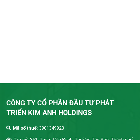
CÔNG TY CỔ PHẦN ĐẦU TƯ PHÁT
TRIỂN KIM ANH HOLDINGS
Mã số thuế:
3901349923
Trụ sở:
361, Phạm Văn Bạch, Phường Tân Sơn, Thành phố