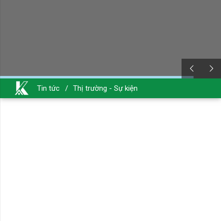
Tin tức
/
Thị trường - Sự kiện