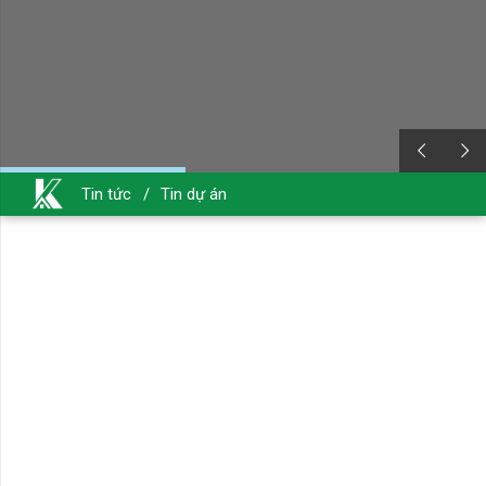
Tin tức
/
Tin dự án