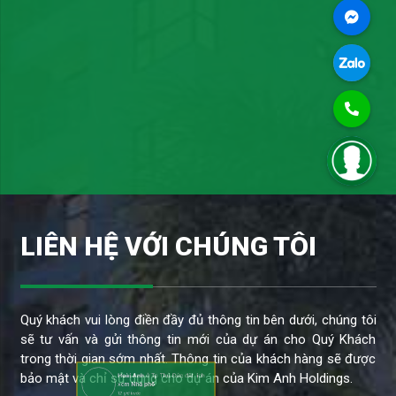
LIÊN HỆ VỚI CHÚNG TÔI
Quý khách vui lòng điền đầy đủ thông tin bên dưới, chúng tôi
sẽ tư vấn và gửi thông tin mới của dự án cho Quý Khách
trong thời gian sớm nhất. Thông tin của khách hàng sẽ được
Hoài Anh
ở Tp Thủ Đức đặt lịch
bảo mật và chỉ sử dụng cho dự án của Kim Anh Holdings.
xem
Nhà phố