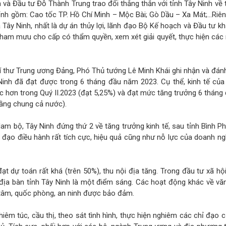
và Đầu tư Đỗ Thành Trung trao đổi thẳng thắn với tỉnh Tây Ninh về t
tỉnh gồm: Cao tốc TP. Hồ Chí Minh – Mộc Bài; Gò Dầu – Xa Mát;…Riên
 Tây Ninh, nhất là dự án thủy lợi, lãnh đạo Bộ Kế hoạch và Đầu tư k
 tham mưu cho cấp có thẩm quyền, xem xét giải quyết, thực hiện các
 Bí thư Trung ương Đảng, Phó Thủ tướng Lê Minh Khái ghi nhận và đán
inh đã đạt được trong 6 tháng đầu năm 2023. Cụ thể, kinh tế của 
ực hơn trong Quý II.2023 (đạt 5,25%) và đạt mức tăng trưởng 6 thán
ằng chung cả nước).
m bộ, Tây Ninh đứng thứ 2 về tăng trưởng kinh tế, sau tỉnh Bình P
h đạo điều hành rất tích cực, hiệu quả cũng như nỗ lực của doanh ng
ạt dự toán rất khá (trên 50%), thu nội địa tăng. Trong đầu tư xã hội
địa bàn tỉnh Tây Ninh là một điểm sáng. Các hoạt động khác về vă
 tâm, quốc phòng, an ninh được bảo đảm.
hiêm túc, cầu thị, theo sát tình hình, thực hiện nghiêm các chỉ đạo 