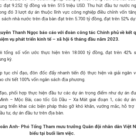
 đạt 9.252 tỷ đồng và trên 515 triệu USD. Thu hút đầu tư nước ng
ong đó 3 lượt dự án thuộc lĩnh vực công nghiệp điều chỉnh vốn tăn
 sách nhà nước trên địa bàn đạt trên 5.700 tỷ đồng, đạt trên 52% dự
uyễn Thanh Ngọc báo cáo với đoàn công tác Chính phủ về kết 
iệm vụ phát triển kinh tế – xã hội 6 tháng đầu năm 2023.
với tổng số vốn ước thực hiện trên 18.000 tỷ đồng, đạt trên 42% s
ùng kỳ.
ếp tục chỉ đạo, đôn đốc đẩy nhanh tiến độ thực hiện và giải ngân
iao chi tiết 100% vốn ngân sách địa phương.
 đạo, phối hợp thực hiện đầu tư các dự án trọng điểm như dự án đ
Minh – Mộc Bài, cao tốc Gò Dầu – Xa Mát giai đoạn 1, các dự án
trung triển khai các biện pháp tháo gỡ khó khăn, vướng mắc, hỗ trợ
u tư, dự án đầu tư trên địa bàn.
oãn Anh- Phó Tổng Tham mưu trưởng Quân đội nhân dân Việt 
biểu tại buổi làm việc.