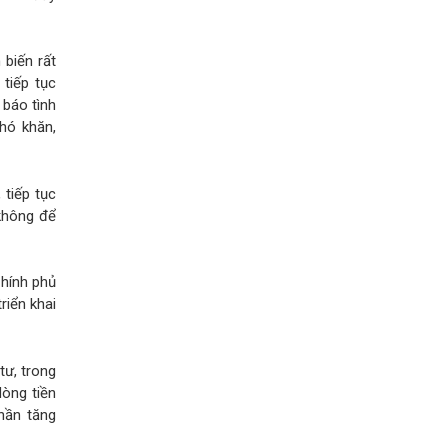
 biến rất
tiếp tục
 báo tình
khó khăn,
 tiếp tục
 không để
Chính phủ
riển khai
tư, trong
dòng tiền
hần tăng