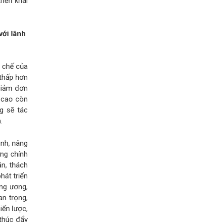
riển khai
với lãnh
 chế của
 thấp hơn
giảm đơn
ệ cao còn
g sẽ tác
.
ình, nâng
ng chính
ăn, thách
hát triển
ung ương,
an trọng,
iến lược,
 thúc đẩy