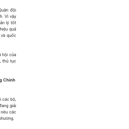
Quân đội
h. Vì vậy
ản lý tốt
 hiệu quả
ế và quốc
ã hội của
, thủ tục
g Chính
i các bộ,
đang giải
 nêu các
 phương.