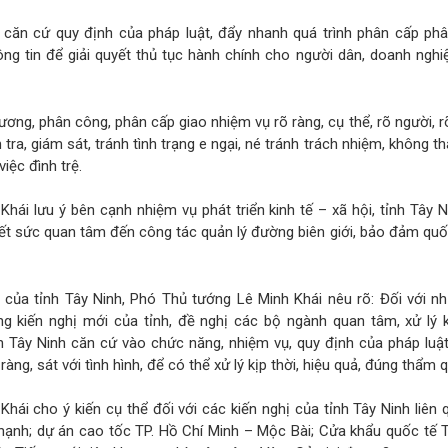
căn cứ quy định của pháp luật, đẩy nhanh quá trình phân cấp phâ
ng tin để giải quyết thủ tục hành chính cho người dân, doanh nghi
ương, phân công, phân cấp giao nhiệm vụ rõ ràng, cụ thể, rõ người, rõ
 tra, giám sát, tránh tình trạng e ngại, né tránh trách nhiệm, không 
iệc đình trệ.
hái lưu ý bên cạnh nhiệm vụ phát triển kinh tế – xã hội, tỉnh Tây 
ết sức quan tâm đến công tác quản lý đường biên giới, bảo đảm quố
 của tỉnh Tây Ninh, Phó Thủ tướng Lê Minh Khái nêu rõ: Đối với n
ng kiến nghị mới của tỉnh, đề nghị các bộ ngành quan tâm, xử lý 
h Tây Ninh căn cứ vào chức năng, nhiệm vụ, quy định của pháp luật
ràng, sát với tình hình, để có thể xử lý kịp thời, hiệu quả, đúng thẩm 
hái cho ý kiến cụ thể đối với các kiến nghị của tỉnh Tây Ninh liên
hạnh; dự án cao tốc TP. Hồ Chí Minh – Mộc Bài; Cửa khẩu quốc tế 