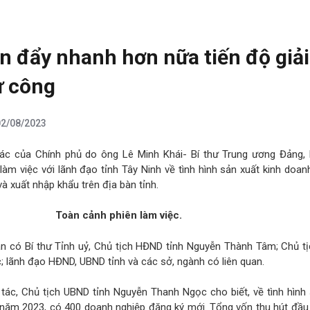
n đẩy nhanh hơn nữa tiến độ giải
ư công
02/08/2023
tác của Chính phủ do ông Lê Minh Khái- Bí thư Trung ương Đảng,
àm việc với lãnh đạo tỉnh Tây Ninh về tình hình sản xuất kinh doan
à xuất nhập khẩu trên địa bàn tỉnh.
Toàn cảnh phiên làm việc.
oàn có Bí thư Tỉnh uỷ, Chủ tịch HĐND tỉnh Nguyễn Thành Tâm; Chủ t
 lãnh đạo HĐND, UBND tỉnh và các sở, ngành có liên quan.
tác, Chủ tịch UBND tỉnh Nguyễn Thanh Ngọc cho biết, về tình hình 
 năm 2023, có 400 doanh nghiệp đăng ký mới. Tổng vốn thu hút đầu 