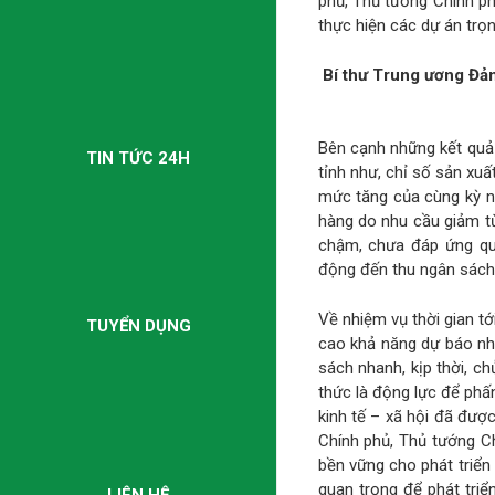
phủ, Thủ tướng Chính ph
thực hiện các dự án trọ
Bí thư Trung ương Đản
Bên cạnh những kết quả
TIN TỨC 24H
tỉnh như, chỉ số sản xuấ
mức tăng của cùng kỳ n
hàng do nhu cầu giảm từ
chậm, chưa đáp ứng quá
động đến thu ngân sách 
Về nhiệm vụ thời gian t
TUYỂN DỤNG
cao khả năng dự báo nh
sách nhanh, kịp thời, ch
thức là động lực để phấn
kinh tế – xã hội đã đượ
Chính phủ, Thủ tướng Ch
bền vững cho phát triển 
quan trọng để phát triể
LIÊN HỆ