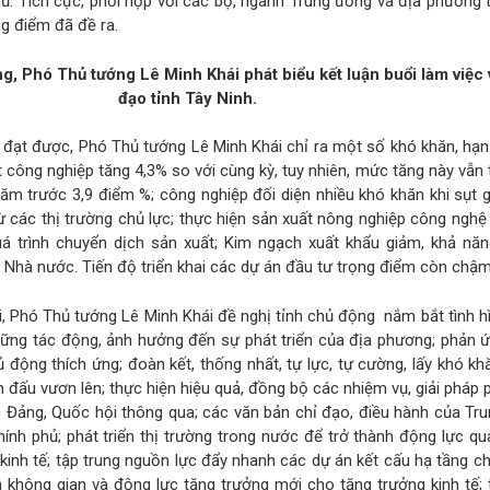
ủ. Tích cực, phối hợp với các bộ, ngành Trung ương và địa phương t
ng điểm đã đề ra.
g, Phó Thủ tướng Lê Minh Khái phát biểu kết luận buổi làm việc 
đạo tỉnh Tây Ninh.
 đạt được, Phó Thủ tướng Lê Minh Khái chỉ ra một số khó khăn, hạn
t công nghiệp tăng 4,3% so với cùng kỳ, tuy nhiên, mức tăng này vẫn
ăm trước 3,9 điểm %; công nghiệp đối diện nhiều khó khăn khi sụt 
 các thị trường chủ lực; thực hiện sản xuất nông nghiệp công ngh
 trình chuyển dịch sản xuất; Kim ngạch xuất khẩu giảm, khả năn
Nhà nước. Tiến độ triển khai các dự án đầu tư trọng điểm còn chậm
ới, Phó Thủ tướng Lê Minh Khái đề nghị tỉnh chủ động nắm bắt tình h
ững tác động, ảnh hưởng đến sự phát triển của địa phương; phản ứ
ủ động thích ứng; đoàn kết, thống nhất, tự lực, tự cường, lấy khó kh
 đấu vươn lên; thực hiện hiệu quả, đồng bộ các nhiệm vụ, giải pháp p
c Đảng, Quốc hội thông qua; các văn bản chỉ đạo, điều hành của Tr
ính phủ; phát triển thị trường trong nước để trở thành động lực qu
kinh tế; tập trung nguồn lực đẩy nhanh các dự án kết cấu hạ tầng ch
n không gian và động lực tăng trưởng mới cho tăng trưởng kinh tế;