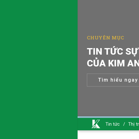
CHUYÊN MỤC
TIN TỨC SỰ
CỦA KIM A
Tìm hiểu ngay
Tin tức
/
Thị t