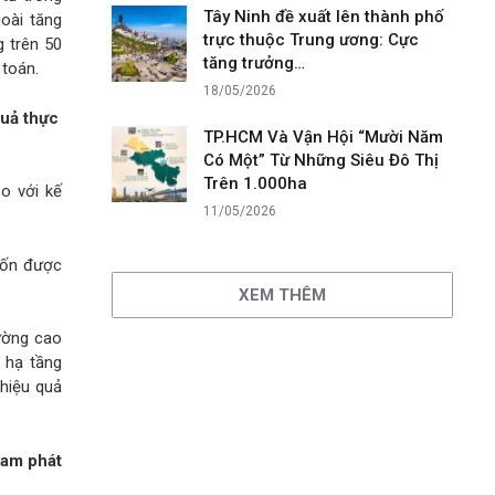
Tây Ninh đề xuất lên thành phố
oài tăng
trực thuộc Trung ương: Cực
g trên 50
tăng trưởng…
 toán.
18/05/2026
quả thực
TP.HCM Và Vận Hội “Mười Năm
Có Một” Từ Những Siêu Đô Thị
Trên 1.000ha
o với kế
11/05/2026
 vốn được
XEM THÊM
ường cao
 hạ tầng
 hiệu quả
Nam phát