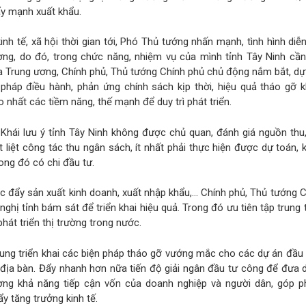
ẩy mạnh xuất khẩu.
inh tế, xã hội thời gian tới, Phó Thủ tướng nhấn mạnh, tình hình diễn
ờng, do đó, trong chức năng, nhiệm vụ của mình tỉnh Tây Ninh cần 
 Trung ương, Chính phủ, Thủ tướng Chính phủ chủ động nắm bắt, dự
 pháp điều hành, phản ứng chính sách kịp thời, hiệu quả tháo gỡ 
nhất các tiềm năng, thế mạnh để duy trì phát triển.
hái lưu ý tỉnh Tây Ninh không được chủ quan, đánh giá nguồn thu,
ết liệt công tác thu ngân sách, ít nhất phải thực hiện được dự toán,
rong đó có chi đầu tư.
húc đẩy sản xuất kinh doanh, xuất nhập khẩu,… Chính phủ, Thủ tướng 
nghị tỉnh bám sát để triển khai hiệu quả. Trong đó ưu tiên tập trung t
phát triển thị trường trong nước.
trung triển khai các biện pháp tháo gỡ vướng mắc cho các dự án đầu 
địa bàn. Đẩy nhanh hơn nữa tiến độ giải ngân đầu tư công để đưa 
ờng khả năng tiếp cận vốn của doanh nghiệp và người dân, góp p
ẩy tăng trưởng kinh tế.