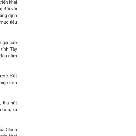
riển khai
g đối với
hẳng định
 mục tiêu
h giá cao
tỉnh Tây
g đầu năm
hước. Kết
hiệp trên
, thu hút
n hóa, xã
của Chính