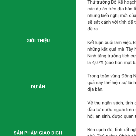
Thứ trưởng Bộ Kế hoạch 
các dự án trên địa bàn 
những kiến nghị mới của
sẽ sát cánh với tỉnh để
đề ra.
GIỚI THIỆU
Kết luận buổi làm việc,
những kết quả mà Tây N
Ninh tăng trưởng tích c
là 4,07% (cao hơn mặt b
Trong toàn vùng Đông Na
quả này thể hiện sự lãn
DỰ ÁN
địa bàn.
Về thu ngân sách, tỉnh đ
đầu tư nước ngoài trên 
hội, an sinh, được quan
Bên cạnh đó, tỉnh rất ng
SẢN PHẨM GIAO DỊCH