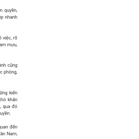
n quyền,
ệp nhanh
 việc, rõ
tham mưu,
Ninh cũng
c phòng,
hững kiến
khó khăn
, qua đó
quyền.
 quan đến
Tân Nam;