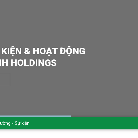
 KIỆN & HOẠT ĐỘNG
NH HOLDINGS
rường - Sự kiện