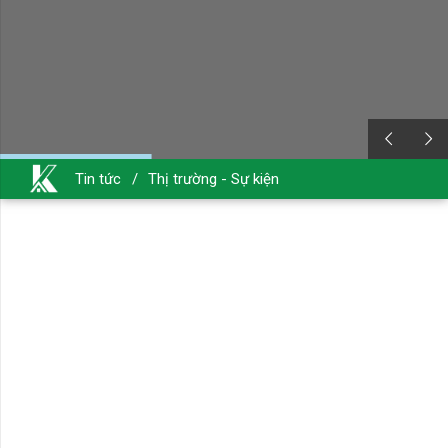
Tin tức
/
Thị trường - Sự kiện