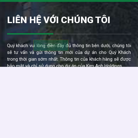
LIÊN HỆ VỚI CHÚNG TÔI
Hoài Anh
ở Trảng Bàng đặt lịch
xem
Nhà phố
Quý khách vui lòng điền đầy đủ thông tin bên dưới, chúng tôi
sẽ tư vấn và gửi thông tin mới của dự án cho Quý Khách
14 giờ trước
trong thời gian sớm nhất. Thông tin của khách hàng sẽ được
bảo mật và chỉ sử dụng cho dự án của Kim Anh Holdings.