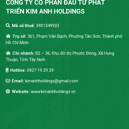
CÔNG TY CỔ PHẦN ĐẦU TƯ PHÁT
TRIỂN KIM ANH HOLDINGS
Mã số thuế:
3901349923
Trụ sở:
361, Phạm Văn Bạch, Phường Tân Sơn, Thành phố
Hồ Chí Minh
Chi nhánh:
B2 – 36, Khu đô thị Phước Đông, Xã Hưng
Thuận, Tỉnh Tây Ninh
Hotline:
0927 19 29 29
Email:
kimanhholdings@gmail.com
Website:
www.kimanhholdings.vn