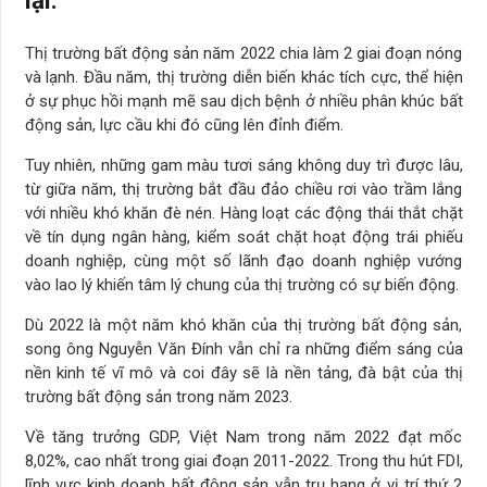
Thị trường bất động sản năm 2022 chia làm 2 giai đoạn nóng
và lạnh. Đầu năm, thị trường diễn biến khác tích cực, thể hiện
ở sự phục hồi mạnh mẽ sau dịch bệnh ở nhiều phân khúc bất
động sản, lực cầu khi đó cũng lên đỉnh điểm.
Tuy nhiên, những gam màu tươi sáng không duy trì được lâu,
từ giữa năm, thị trường bắt đầu đảo chiều rơi vào trầm lắng
với nhiều khó khăn đè nén. Hàng loạt các động thái thắt chặt
về tín dụng ngân hàng, kiểm soát chặt hoạt động trái phiếu
doanh nghiệp, cùng một số lãnh đạo doanh nghiệp vướng
vào lao lý khiến tâm lý chung của thị trường có sự biến động.
Dù 2022 là một năm khó khăn của thị trường bất động sản,
song ông Nguyễn Văn Đính vẫn chỉ ra những điểm sáng của
nền kinh tế vĩ mô và coi đây sẽ là nền tảng, đà bật của thị
trường bất động sản trong năm 2023.
Về tăng trưởng GDP, Việt Nam trong năm 2022 đạt mốc
8,02%, cao nhất trong giai đoạn 2011-2022. Trong thu hút FDI,
lĩnh vực kinh doanh bất động sản vẫn trụ hạng ở vị trí thứ 2