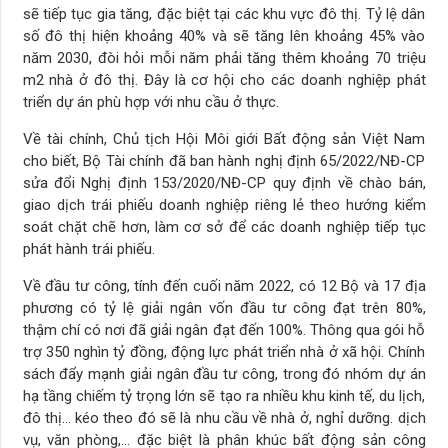
sẽ tiếp tục gia tăng, đặc biệt tại các khu vực đô thị. Tỷ lệ dân
số đô thị hiện khoảng 40% và sẽ tăng lên khoảng 45% vào
năm 2030, đòi hỏi mỗi năm phải tăng thêm khoảng 70 triệu
m2 nhà ở đô thị. Đây là cơ hội cho các doanh nghiệp phát
triển dự án phù hợp với nhu cầu ở thực.
Về tài chính, Chủ tịch Hội Môi giới Bất động sản Việt Nam
cho biết, Bộ Tài chính đã ban hành nghị định 65/2022/NĐ-CP
sửa đổi Nghị định 153/2020/NĐ-CP quy định về chào bán,
giao dịch trái phiếu doanh nghiệp riêng lẻ theo hướng kiểm
soát chặt chẽ hơn, làm cơ sở để các doanh nghiệp tiếp tục
phát hành trái phiếu.
Về đầu tư công, tính đến cuối năm 2022, có 12 Bộ và 17 địa
phương có tỷ lệ giải ngân vốn đầu tư công đạt trên 80%,
thậm chí có nơi đã giải ngân đạt đến 100%. Thông qua gói hỗ
trợ 350 nghìn tỷ đồng, động lực phát triển nhà ở xã hội. Chính
sách đẩy mạnh giải ngân đầu tư công, trong đó nhóm dự án
hạ tầng chiếm tỷ trọng lớn sẽ tạo ra nhiều khu kinh tế, du lịch,
đô thị… kéo theo đó sẽ là nhu cầu về nhà ở, nghỉ dưỡng. dịch
vụ, văn phòng,… đặc biệt là phân khúc bất động sản công