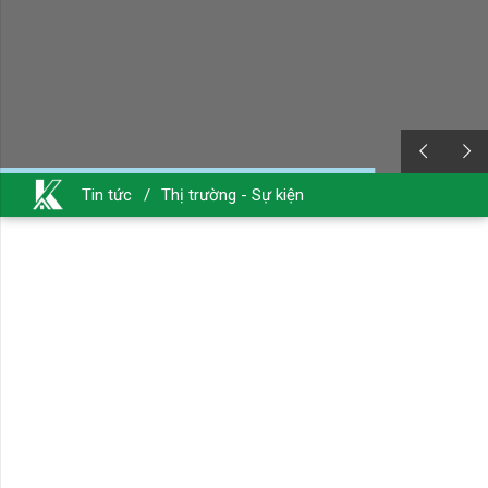
Tin tức
/
Thị trường - Sự kiện