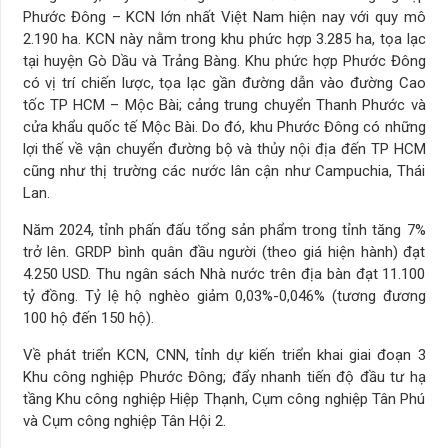
Phước Đông – KCN lớn nhất Việt Nam hiện nay với quy mô
2.190 ha. KCN này nằm trong khu phức hợp 3.285 ha, tọa lạc
tại huyện Gò Dầu và Trảng Bàng. Khu phức hợp Phước Đông
có vị trí chiến lược, tọa lạc gần đường dẫn vào đường Cao
tốc TP HCM – Mộc Bài; cảng trung chuyển Thanh Phước và
cửa khẩu quốc tế Mộc Bài. Do đó, khu Phước Đông có những
lợi thế về vận chuyển đường bộ và thủy nội địa đến TP HCM
cũng như thị trường các nước lân cận như Campuchia, Thái
Lan.
Năm 2024, tỉnh phấn đấu tổng sản phẩm trong tỉnh tăng 7%
trở lên. GRDP bình quân đầu người (theo giá hiện hành) đạt
4.250 USD. Thu ngân sách Nhà nước trên địa bàn đạt 11.100
tỷ đồng. Tỷ lệ hộ nghèo giảm 0,03%-0,046% (tương đương
100 hộ đến 150 hộ).
Về phát triển KCN, CNN, tỉnh dự kiến triển khai giai đoạn 3
Khu công nghiệp Phước Đông; đẩy nhanh tiến độ đầu tư hạ
tầng Khu công nghiệp Hiệp Thạnh, Cụm công nghiệp Tân Phú
và Cụm công nghiệp Tân Hội 2.