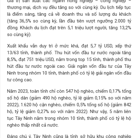
Giá trị sản xuất các ngành nông nghiệp – công nghiệp –
thương mại, dịch vụ đều tăng so với cùng kỳ. Du lịch tiếp tục
là điểm sáng, tăng cả về doanh thu và số lượng du khách
(tăng 36,5% so cùng kỳ, lần đầu tiên vượt ngưỡng 2.000 tỷ
đồng. Khách du lịch đạt trên 5,1 triệu lượt người, tăng 13,2%
so cùng kỳ).
Xuất khẩu vẫn duy trì ở mức khá, đạt 5,7 tỷ USD, xếp thứ
13/63 tỉnh, thành phố. Thu hút vốn đầu tư nước ngoài tăng
8,5%, đạt 751 triệu USD, nằm trong top 15 tỉnh, thành phố thu
hút đầu tư nước ngoài cao. Giải ngân vốn đầu tư của Tây
Ninh trong nhóm 10 tỉnh, thành phố có tỷ lệ giải ngân vốn đầu
tư công cao.
Năm 2023, toàn tỉnh chỉ còn 547 hộ nghèo, chiếm 0,17% tổng
số hộ dân (giảm 490 hộ nghèo, tỷ lệ giảm 0,15% so với năm
2022); 1.620 hộ cận nghèo, chiếm 0,5% tổng số hộ (giảm 842
hộ, tỷ lệ giảm 0,27% so với năm 2022). Như vậy, 5 năm liên
tục Tây Ninh nằm trong nhóm 10 tỉnh, thành phố có tỷ lệ hộ
nghèo thấp nhất cả nước.
Đáng chú ý, Tây Ninh cũng là tỉnh sở hữu khu công nghiệp