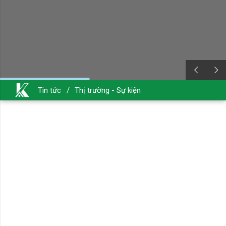
Tin tức
/
Thị trường - Sự kiện