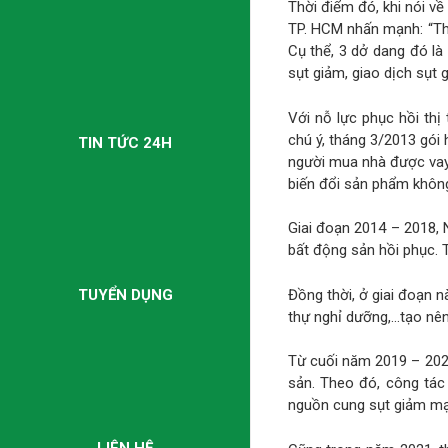
Thời điểm đó, khi nói v
TP. HCM nhấn mạnh: “Thị
Cụ thể, 3 dở dang đó là
sụt giảm, giao dịch sụt 
Với nỗ lực phục hồi thị
chú ý, tháng 3/2013 gói 
TIN TỨC 24H
người mua nhà được vay 
biến đổi sản phẩm không
Giai đoạn 2014 – 2018, 
bất động sản hồi phục. 
Đồng thời, ở giai đoạn n
TUYỂN DỤNG
thự nghỉ dưỡng,…tạo nên
Từ cuối năm 2019 – 2021
sản. Theo đó, công tác 
nguồn cung sụt giảm mạ
LIÊN HỆ