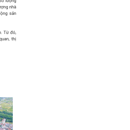
 Số lượng
lượng nhà
động sản
n. Từ đó,
uan, thị