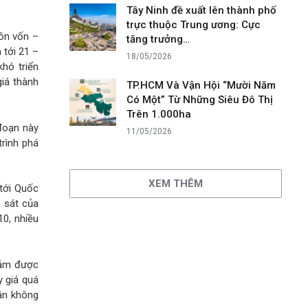
Tây Ninh đề xuất lên thành phố
trực thuộc Trung ương: Cực
uồn vốn –
tăng trưởng…
 tới 21 –
18/05/2026
hó triển
giá thành
TP.HCM Và Vận Hội “Mười Năm
Có Một” Từ Những Siêu Đô Thị
Trên 1.000ha
 đoạn này
11/05/2026
rình phá
XEM THÊM
 tới Quốc
 sát của
10, nhiều
nắm được
y giá quá
 án không