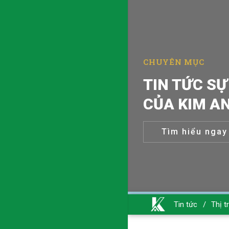
CHUYÊN MỤC
TIN TỨC SỰ
CỦA KIM A
Tìm hiểu ngay
Tin tức
/
Thị t