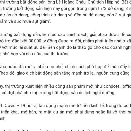
ề thị trường bất động sản, ông Lê Hoàng Châu, Chủ tịch Hiệp hội Bất
 trường bất động sản hiện nay gói gọn trong cụm từ ‘3 dở dang, 3 s
 dự án dở dang, công trình dở dang và đền bù dở dang; còn 3 sụt gi
giảm và sức mua sụt giảm”.
 trường bất động sản, liên tục các chính sách, giải pháp được đề x
hỗ trợ đặc biệt 30.000 tỷ đồng được ra đời, nhằm phát triển nhà ở xã
với mức lãi suất ưu đãi. Bên cạnh đó là tháo gỡ cho các doanh ng
 phù hợp với nhu cầu của thị trường.
Nhà nước đã mở ra nhiều cơ chế, chính sách phù hợp để thúc đẩy t
Theo đó, giao dịch bất động sản tăng mạnh trở lại, nguồn cung cũng
ày, thị trường xuất hiện nhiều dòng sản phẩm mới như condotel, office
 cú đột phá cho thị trường bất động sản du lịch nghỉ dưỡng.
, Covid – 19 nổ ra, tác động mạnh mẽ tới nền kinh tế, trong đó có
triển khai, mở bán, ra mắt dự án mới phải dừng hoặc lùi vô thời h
nh.