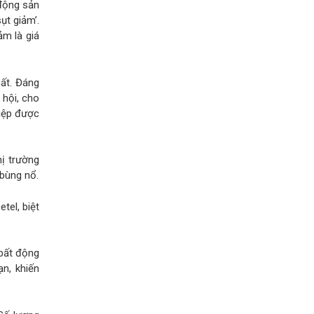
 động sản
ụt giảm’.
ảm là giá
uất. Đáng
 hội, cho
hiệp được
hị trường
 bùng nổ.
tel, biệt
 bất động
ạn, khiến