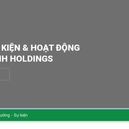
 KIỆN & HOẠT ĐỘNG
NH HOLDINGS
rường - Sự kiện