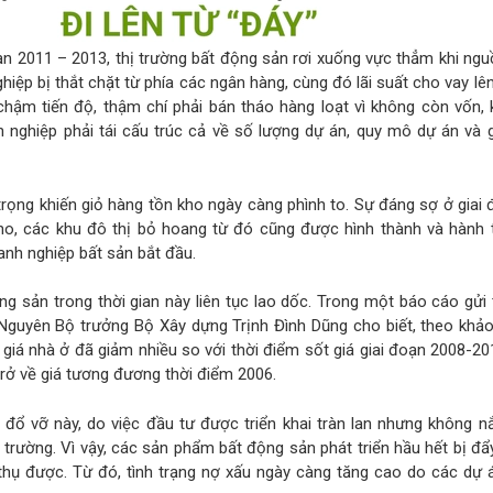
đoạn 2011 – 2013, thị trường bất động sản rơi xuống vực thẳm khi ng
ệp bị thắt chặt từ phía các ngân hàng, cùng đó lãi suất cho vay lên
hậm tiến độ, thậm chí phải bán tháo hàng loạt vì không còn vốn, k
h nghiệp phải tái cấu trúc cả về số lượng dự án, quy mô dự án và 
rọng khiến giỏ hàng tồn kho ngày càng phình to. Sự đáng sợ ở giai
no, các khu đô thị bỏ hoang từ đó cũng được hình thành và hành t
anh nghiệp bất sản bắt đầu.
ng sản trong thời gian này liên tục lao dốc. Trong một báo cáo gửi
 Nguyên Bộ trưởng Bộ Xây dựng Trịnh Đình Dũng cho biết, theo khảo
giá nhà ở đã giảm nhiều so với thời điểm sốt giá giai đoạn 2008-20
trở về giá tương đương thời điểm 2006.
 đổ vỡ này, do việc đầu tư được triển khai tràn lan nhưng không 
 trường. Vì vậy, các sản phẩm bất động sản phát triển hầu hết bị đẩ
 thụ được. Từ đó, tình trạng nợ xấu ngày càng tăng cao do các dự