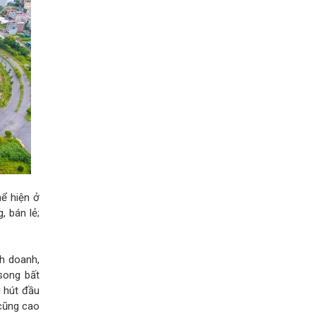
ể hiện ở
 bán lẻ;
h doanh,
 song bất
u hút đầu
 cũng cao