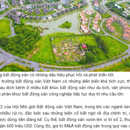
 bất động sản có những dấu hiệu phục hồi và phát triển tốt.
 trường bất động sản Việt Nam có những diễn biến khá tích cực, th
u dịch bệnh ở nhiều bất khúc bất động sản như du lịch, văn phòng,
phân khúc bất động sản công nghiệp tiếp tục duy trì nhu cầu lớn.
2 của Hội Môi giới Bất động sản Việt Nam, trong khi các ngành kin
nhiều rủi ro, đặc biệt sau những biến cố bất ngờ về địa chính trị,
ợc dòng tiền đáng kể. Cụ thể, bất động sản vươn lên vị trí số 2, th
 gần 600 triệu USD. Cùng đó, giá trị M&A bất động sản trong quý này