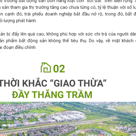
ị trường bất động sản đón hàng loạt cơn “sốt đất” trên diện rộng.
 sản tham gia thị trường tăng cao chưa từng có, tỷ lệ thuận với số 
n cạnh đó, trái phiếu doanh nghiệp bắt đầu nở rộ, trong đó, bất 
ối lượng phát hành.
ản bị đẩy lên quá cao, không phù hợp với sức chi trả của người dâ
 sản phẩm bất động sản không thể tiêu thụ. Do vậy, về mặt khách q
i đoạn điều chỉnh.