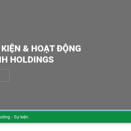
 KIỆN & HOẠT ĐỘNG
NH HOLDINGS
rường - Sự kiện