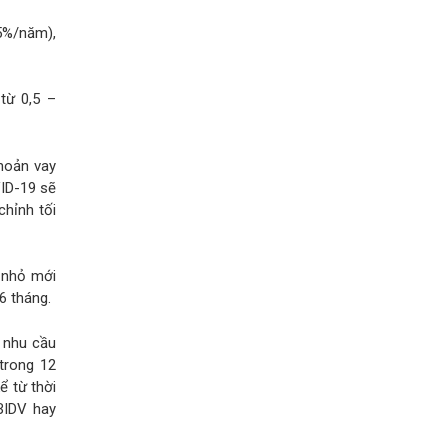
5%/năm),
từ 0,5 –
hoản vay
VID-19 sẽ
chỉnh tối
 nhỏ mới
6 tháng.
 nhu cầu
trong 12
ể từ thời
BIDV hay