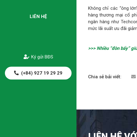
Không chỉ các “ông lớn
hàng thương mại cổ ph
LIÊN HỆ
ngân hàng như Techcom
mức lãi suất ưu đãi giả
>>> Nhiều “đòn bẩy” giú
Ký gửi BĐS
(+84) 927 19 29 29
Chia sẻ bải viết:
LIÊN HỆ VỚ