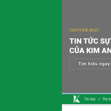
TIN TỨC SỰ
CHUYÊN MỤC
CỦA KIM A
Tìm hiểu ngay
Tin tức
/
Thị t