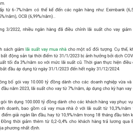
ăm.
hấp từ 6-7%/năm có thể kể đến các ngân hàng như: Eximbank (6,
45%/năm), OCB (6,99%/năm)…
ng 3/2022, nhiều ngân hàng đã điều chỉnh lãi suất cho vay giảm 
nh sách giảm
lãi suất vay mua nhà
cho một số đối tượng. Cụ thể, k
 bất động sản tại thời điểm từ 31/1/2023 bị ảnh hưởng bởi dịch CO
uất tối đa 3%/năm so với mức lãi suất cũ. Thời gian thực hiện điều 
bắt đầu áp dụng từ ngày 31/1/2023 đến hết ngày 31/12/2024.
ông bố gói vay 10.000 tỷ đồng dành cho các doanh nghiệp vừa và
 đầu năm 2023, lãi suất cho vay từ 7%/năm, áp dụng cho kỳ hạn vay 
 gói tín dụng 100.000 tỷ đồng dành cho các khách hàng vay phục vụ
inh doanh, bao gồm cả vay mua nhà ở với lãi suất từ 10,3%/năm 
i điểm giải ngân lần đầu; hay từ 10,9%/năm trong 18 tháng đầu tiên k
. Đồng thời giảm thêm từ 0,2-0,4% cho khách hàng trả lương qua 
ịa phương nhất định.