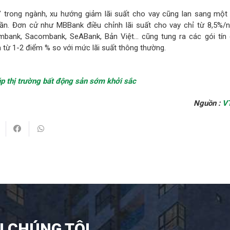
” trong ngành, xu hướng giảm lãi suất cho vay cũng lan sang một
ần. Đơn cử như MBBank điều chỉnh lãi suất cho vay chỉ từ 8,5%/
bank, Sacombank, SeABank, Bản Việt… cũng tung ra các gói tín 
m từ 1-2 điểm % so với mức lãi suất thông thường.
p thị trường bất động sản sớm khởi sắc
Nguồn :
VT
I CHÚNG TÔI