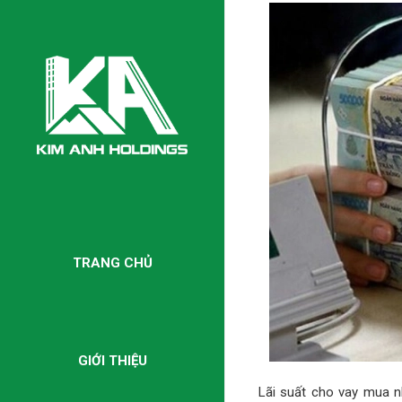
TRANG CHỦ
GIỚI THIỆU
Lãi suất cho vay mua n