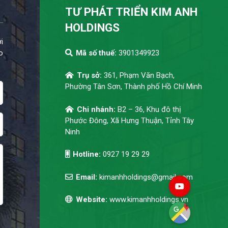
TƯ PHÁT TRIỂN KIM ANH
HOLDINGS
i
o
Mã số thuế:
3901349923
Trụ sở:
361, Phạm Văn Bạch,
Phường Tân Sơn, Thành phố Hồ Chí Minh
Chi nhánh:
B2 – 36, Khu đô thị
Phước Đông, Xã Hưng Thuận, Tỉnh Tây
Ninh
Hotline:
0927 19 29 29
Email:
kimanhholdings@gmail.com
Website:
www.kimanhholdings.vn