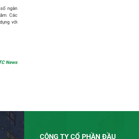
 số ngân
năm. Các
dụng với
C News
CÔNG TY CỔ PHẦN ĐẦU