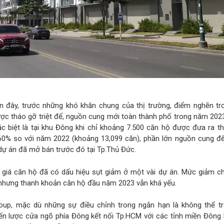
ần đây, trước những khó khăn chung của thị trường, điểm nghẽn tr
ợc tháo gỡ triệt để, nguồn cung mới toàn thành phố trong năm 2023
c biệt là tại khu Đông khi chỉ khoảng 7.500 căn hộ được đưa ra th
% so với năm 2022 (khoảng 13,099 căn), phần lớn nguồn cung đến
dự án đã mở bán trước đó tại Tp.Thủ Đức.
p, giá căn hộ đã có dấu hiệu sụt giảm ở một vài dự án. Mức giảm c
 nhưng thanh khoản căn hộ đầu năm 2023 vẫn khá yếu.
oup, mặc dù những sự điều chỉnh trong ngắn hạn là không thể tr
hiến lược cửa ngõ phía Đông kết nối Tp.HCM với các tỉnh miền Đông