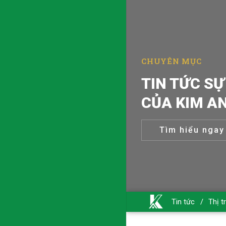
TIN TỨC T
CHUYÊN MỤC
CẬP NHẬT 
Tìm hiểu ngay
Tin tức
/
Thị t