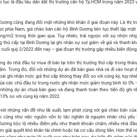
p tục là đầu tàu dẫn dắt thị trường căn hộ Tp.HCM trong năm 2023 
Dương cũng đang đối mặt những khó khăn ở giai đoạn này. Là thị t
ực phía Nam, giá chào bán căn hộ Bình Dương liên tục thiết lập mặt
ng/m2 trong thời gian qua. Tuy nhiên, trái ngược với sự nhộn nhị
g thứ cấp tại Bình Dương lại ghi nhận sự sụt giảm về giá và thanh k
từ cuối quý 2/2022 đến nay – giai đoạn thị trường gặp nhiều biến động
ng do nhà đầu tư mua đi bán lại trên thị trường thứ cấp trong thá
iảm. Trong đó, đối với những dự án đã bàn giao nhà và đi vào hoạt
ài ghi nhận mức giá thứ cấp không thay đổi so với cùng kỳ, tuy nh
của các chủ đầu tư trong nước ghi nhận mức giảm trung bình từ 5% 
g những dự án chưa bàn giao và đang thanh toán theo tiến độ ghi 
 13% so với cùng kỳ năm 2022.
với những vấn đề như lãi suất, lạm phát cùng với giá chào bán củ
ao cũng như việc nguồn vốn bị tắc nghẽn là nguyên nhân chủ yếu k
h Dương bộc lộ nhiều điểm yếu như thanh khoản chậm, nhiều nhà đầu
m giải quyết khó khăn tài chính hoặc tái cơ cấu dòng tiền. Hơn thế n
ng cũng như mức lãi suất cao như hiện nay, dự kiến đà giảm của t