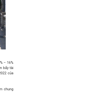
13% – 16%
n bẩy tài
 2022 của
ảm chung