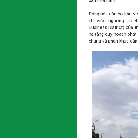
bán mỗi năm.
Đáng nói, căn hộ khu v
chí vượt ngưỡng giá 4
Business District) của 
hạ tầng quy hoạch phát 
chung và phân khúc căn h