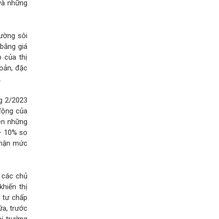
và những
rường sôi
 bằng giá
p của thị
hoản, đặc
.
ng 2/2023
 động của
iên những
– 10% so
nhận mức
a các chủ
hiến thị
 tư chấp
ữa, trước
hị trường