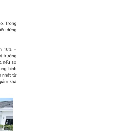
o. Trong
hiệu dừng
nh 10% –
hị trường
t, nếu so
ung bình
 nhất từ
giảm khá