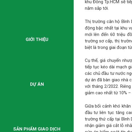
khu Đông Tp.HCM sẽ tiế
năm sắp tới.
Thị trường căn hộ Bình 
động bậc nhất tại khu v
mới lên đến 60 triệu đồ
GIỚI THIỆU
trường sơ cấp, thị trườn
biệt là trong giai đoạn 
Cụ thể, giá chuyển nhượ
tiếp tục kéo dài mạch g
các chủ đầu tư nước ngo
dự án đã bàn giao nhà 
DỰ ÁN
với tháng 2/2022. Riên
giảm cao nhất từ 10% –
Giữa bối cảnh khó khăn 
đầu tư liên tục tăng c
trường thứ cấp tại Bìn
nhận giảm giá cắt lỗ nhằ
SẢN PHẨM GIAO DỊCH
sức ép kiểm soát tín dụ