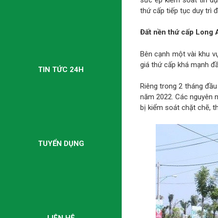
thứ cấp tiếp tục duy trì
Đất nền thứ cấp Long
Bên cạnh một vài khu vự
giá thứ cấp khá mạnh đ
TIN TỨC 24H
Riêng trong 2 tháng đầu
năm 2022. Các nguyên nh
bị kiểm soát chặt chẽ, t
TUYỂN DỤNG
LIÊN HỆ