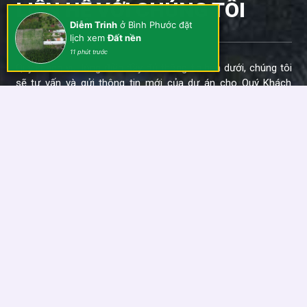
LIÊN HỆ VỚI CHÚNG TÔI
Diễm Trinh
ở Bình Phước đặt
lịch xem
Đất nền
11 phút trước
Quý khách vui lòng điền đầy đủ thông tin bên dưới, chúng tôi
sẽ tư vấn và gửi thông tin mới của dự án cho Quý Khách
trong thời gian sớm nhất. Thông tin của khách hàng sẽ được
bảo mật và chỉ sử dụng cho dự án của Kim Anh Holdings.