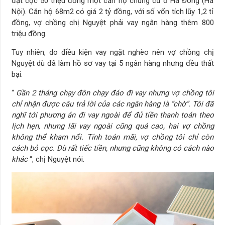
đặt cọc 50 triệu đồng một căn hộ chung cư ở Hà Đông (Hà
Nội). Căn hộ 68m2 có giá 2 tỷ đồng, với số vốn tích lũy 1,2 tỉ
đồng, vợ chồng chị Nguyệt phải vay ngân hàng thêm 800
triệu đồng.
Tuy nhiên, do điều kiện vay ngặt nghèo nên vợ chồng chị
Nguyệt dù đã làm hồ sơ vay tại 5 ngân hàng nhưng đều thất
bại.
“
Gần 2 tháng chạy đôn chạy đáo đi vay nhưng vợ chồng tôi
chỉ nhận được câu trả lời của các ngân hàng là “chờ”. Tôi đã
nghĩ tới phương án đi vay ngoài để đủ tiền thanh toán theo
lịch hẹn, nhưng lãi vay ngoài cũng quá cao, hai vợ chồng
không thể kham nổi. Tính toán mãi, vợ chồng tôi chỉ còn
cách bỏ cọc. Dù rất tiếc tiền, nhưng cũng không có cách nào
khác
“, chị Nguyệt nói.