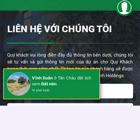
LIÊN HỆ VỚI CHÚNG TÔI
Quý khách vui lòng điền đầy đủ thông tin bên dưới, chúng tôi
sẽ tư vấn và gửi thông tin mới của dự án cho Quý Khách
trong thời gian sớm nhất. Thông tin của khách hàng sẽ được
bảo mật và chỉ sử dụng cho dự án của Kim Anh Holdings.
Vĩnh Xuân
ở Tân Châu đặt lịch
xem
Đất nền
10 phút trước