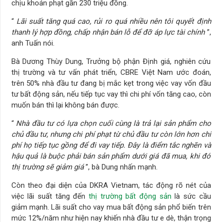
chịu khoản phạt gần 230 triệu đồng.
“
Lãi suất tăng quá cao, rủi ro quá nhiều nên tôi quyết định
thanh lý hợp đồng, chấp nhận bán lỗ để đỡ áp lực tài chính
”,
anh Tuấn nói.
Bà Dương Thùy Dung, Trưởng bộ phận Định giá, nghiên cứu
thị trường và tư vấn phát triển, CBRE Việt Nam ước đoán,
trên 50% nhà đầu tư đang bị mắc kẹt trong việc vay vốn đầu
tư bất động sản, nếu tiếp tục vay thì chi phí vốn tăng cao, còn
muốn bán thì lại không bán được.
“
Nhà đầu tư có lựa chọn cuối cùng là trả lại sản phẩm cho
chủ đầu tư, nhưng chi phí phạt từ chủ đầu tư còn lớn hơn chi
phí họ tiếp tục gồng để đi vay tiếp. Đây là điểm tắc nghẽn và
hậu quả là buộc phải bán sản phẩm dưới giá đã mua, khi đó
thị trường sẽ giảm giá
”, bà Dung nhấn mạnh.
Còn theo đại diện của DKRA Vietnam, tác động rõ nét của
việc lãi suất tăng đến
thị trường bất động sản
là sức cầu
giảm mạnh. Lãi suất cho vay mua bất động sản phổ biến trên
mức 12%/năm như hiện nay khiến nhà đầu tư e dè, thận trọng