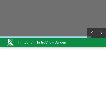
Tin tức
/
Thị trường - Sự kiện