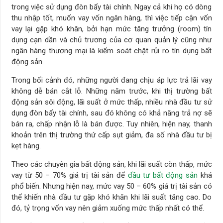
trong việc sử dụng đòn bẩy tài chính. Ngay cả khi họ có dòng
thu nhập tốt, muốn vay vốn ngân hàng, thì việc tiếp cận vốn
vay lại gặp khó khăn, bởi hạn mức tăng trưởng (room) tín
dụng cạn dần và chủ trương của cơ quan quản lý cũng như
ngân hàng thương mại là kiểm soát chặt rủi ro tín dụng bất
động sản.
Trong bối cảnh đó, những người đang chịu áp lực trả lãi vay
không dễ bán cắt lỗ. Những năm trước, khi thị trường bất
động sản sôi động, lãi suất ở mức thấp, nhiều nhà đầu tư sử
dụng đòn bẩy tài chính, sau đó không có khả năng trả nợ sẽ
bán ra, chấp nhận lỗ là bán được. Tuy nhiên, hiện nay, thanh
khoản trên thị trường thứ cấp sụt giảm, đa số nhà đầu tư bị
kẹt hàng.
Theo các chuyên gia bất động sản, khi lãi suất còn thấp, mức
vay từ 50 – 70% giá trị tài sản để
đầu tư bất động sản
khá
phổ biến. Nhưng hiện nay, mức vay 50 – 60% giá trị tài sản có
thể khiến nhà đầu tư gặp khó khăn khi lãi suất tăng cao. Do
đó, tỷ trọng vốn vay nên giảm xuống mức thấp nhất có thể.