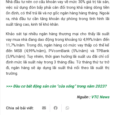
Nhà đầu tư nên cơ cấu khoản vay về mức 30% giá trị tài sản,
việc sử dụng đòn bẩy phải cân đối trong khả năng dòng tiền
ổn định, có thể trả lãi và nợ gốc ngân hàng hàng tháng. Ngoài
ra, nhà đầu tư cần tăng khoản dự phòng trong tình hình lãi
suất tăng cao, kinh tế khó khăn.
Khảo sát tại nhiều ngân hàng thương mại cho thấy lãi suất
vay mua nhà đang dao động trong khoảng từ 4,99%/năm đến
11,7%/năm. Trong đó, ngân hàng có mức vay thấp có thể kể
đến MSB (4,99%/năm), PVcomBank (5%/năm) và TPBank
(5,9%/năm). Tuy nhiên, thời gian hưởng lãi suất ưu đãi chỉ cố
định mức lãi suất này trong 3 tháng đầu. Từ tháng thứ tư trở
đi, ngân hàng sẽ áp dụng lãi suất thả nổi theo lãi suất thị
trường.
>>> Đầu cơ bất động sản còn “cửa sống” trong năm 2023?
Nguồn :
VTC News
Chia sẻ bải viết: