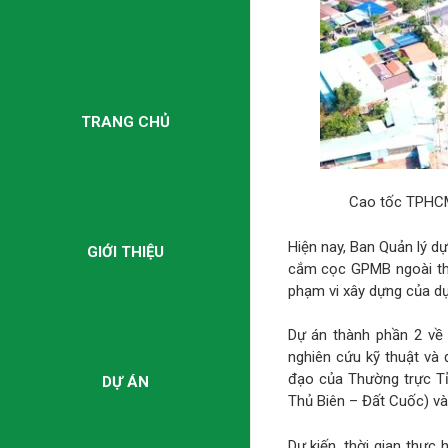
TRANG CHỦ
Cao tốc TPHCM
Hiện nay, Ban Quản lý dự
GIỚI THIỆU
cắm cọc GPMB ngoài thự
phạm vi xây dựng của dự
Dự án thành phần 2 về
nghiên cứu kỹ thuật và 
đạo của Thường trực T
DỰ ÁN
Thủ Biên – Đất Cuốc) và
Dự kiến, thời gian thự