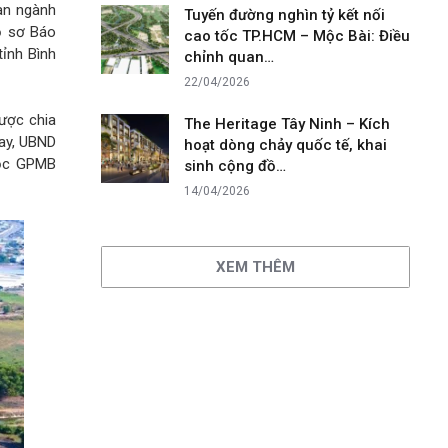
an ngành
Tuyến đường nghìn tỷ kết nối
ồ sơ Báo
cao tốc TP.HCM – Mộc Bài: Điều
tỉnh Bình
chỉnh quan…
22/04/2026
ược chia
The Heritage Tây Ninh – Kích
nay, UBND
hoạt dòng chảy quốc tế, khai
cọc GPMB
sinh cộng đồ…
14/04/2026
XEM THÊM