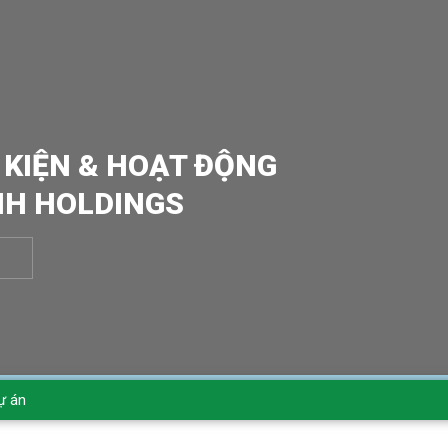
 KIỆN & HOẠT ĐỘNG
NH HOLDINGS
ự án