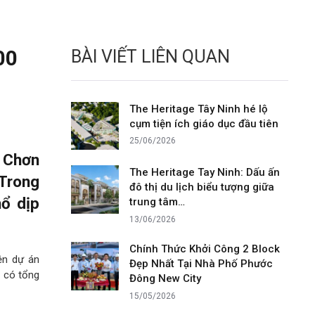
00
BÀI VIẾT LIÊN QUAN
The Heritage Tây Ninh hé lộ
cụm tiện ích giáo dục đầu tiên
25/06/2026
 Chơn
The Heritage Tay Ninh: Dấu ấn
 Trong
đô thị du lịch biểu tượng giữa
ổ dịp
trung tâm…
13/06/2026
Chính Thức Khởi Công 2 Block
ện dự án
Đẹp Nhất Tại Nhà Phố Phước
 có tổng
Đông New City
15/05/2026