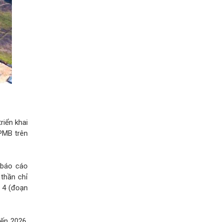
riển khai
PMB trên
 báo cáo
 thần chỉ
 4 (đoạn
ến 2026.