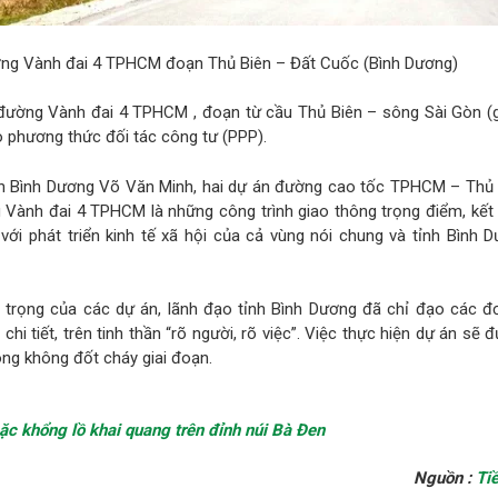
ng Vành đai 4 TPHCM đoạn Thủ Biên – Đất Cuốc (Bình Dương)
đường Vành đai 4 TPHCM , đoạn từ cầu Thủ Biên – sông Sài Gòn (g
o phương thức đối tác công tư (PPP).
nh Bình Dương Võ Văn Minh, hai dự án đường cao tốc TPHCM – Thủ
Vành đai 4 TPHCM là những công trình giao thông trọng điểm, kết 
với phát triển kinh tế xã hội của cả vùng nói chung và tỉnh Bình 
 trọng của các dự án, lãnh đạo tỉnh Bình Dương đã chỉ đạo các đơ
hi tiết, trên tinh thần “rõ người, rõ việc”. Việc thực hiện dự án sẽ
song không đốt cháy giai đoạn.
ặc khổng lồ khai quang trên đỉnh núi Bà Đen
Nguồn :
Ti