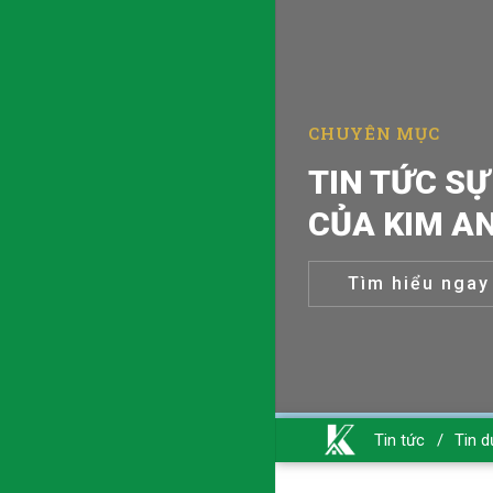
TIN TỨC SỰ
CHUYÊN MỤC
CỦA KIM A
Tìm hiểu ngay
Tin tức
/
Tin d