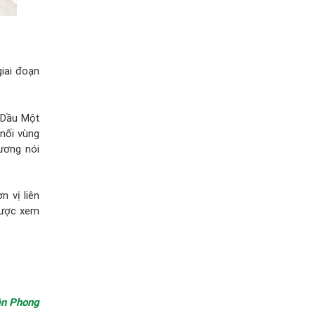
iai đoạn
 Dầu Một
nối vùng
Dương nói
n vị liên
 được xem
ền Phong