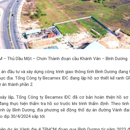
 – Thủ Dầu Một – Chơn Thành đoạn cầu Khánh Vân – Bình Dương.
 án đầu tư và xây dựng công trình giao thông tỉnh Bình Dương đang t
c địa. Tổng Công ty Becamex IDC đang lập hồ sơ thiết kế ranh G
 án thành phần 2.
 xây lắp, Tổng Công ty Becamex IDC đã cơ bản hoàn thiện hồ sơ
đang thực hiện thẩm tra hồ sơ trước khi trình thẩm định. Theo tinh
ỉnh ủy Bình Dương, địa phương sẽ động thổ dự án đường Vành đai
o dịp 30/4/2024 sắp tới.
c hiện dự án Vành đai 4 TPHCM đoạn qua Bình Dương từ năm 2023 đ