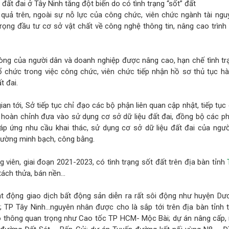
đất đai ở Tây Ninh tăng đột biến do có tình trạng “sốt” đất
quả trên, ngoài sự nỗ lực của công chức, viên chức ngành tài ngu
trọng đầu tư cơ sở vật chất về công nghệ thông tin, nâng cao trìn
lòng của người dân và doanh nghiệp được nâng cao, hạn chế tình t
ổ chức trong việc công chức, viên chức tiếp nhận hồ sơ thủ tục hà
t đai.
ian tới, Sở tiếp tục chỉ đạo các bộ phận liên quan cập nhật, tiếp tục
và hoàn chỉnh đưa vào sử dụng cơ sở dữ liệu đất đai, đồng bộ các 
áp ứng nhu cầu khai thác, sử dụng cơ sở dữ liệu đất đai của ngườ
rường minh bạch, công bằng.
 viên, giai đoạn 2021-2023, có tình trạng sốt đất trên địa bàn tỉnh
 tách thửa, bán nền…
t động giao dịch bất động sản diễn ra rất sôi động như huyện Dư
; TP Tây Ninh…nguyên nhân được cho là sắp tới trên địa bàn tỉnh t
ao thông quan trọng như Cao tốc TP HCM- Mộc Bài; dự án nâng cấp,