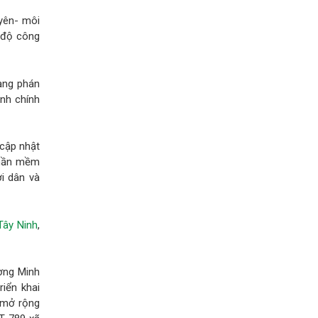
yên- môi
h độ công
rạng phán
nh chính
 cập nhật
phần mềm
i dân và
Tây Ninh
,
ơng Minh
riển khai
 mở rộng