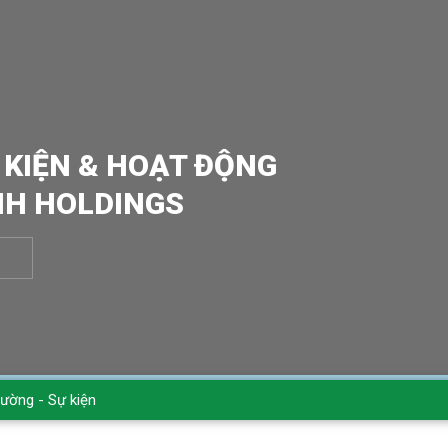
 KIỆN & HOẠT ĐỘNG
NH HOLDINGS
rường - Sự kiện