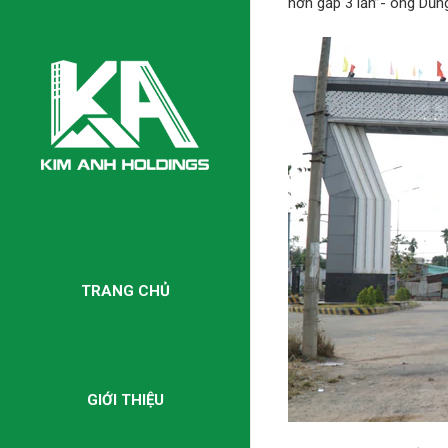
hơn gấp 3 lần”- ông Dũng
TRANG CHỦ
GIỚI THIỆU