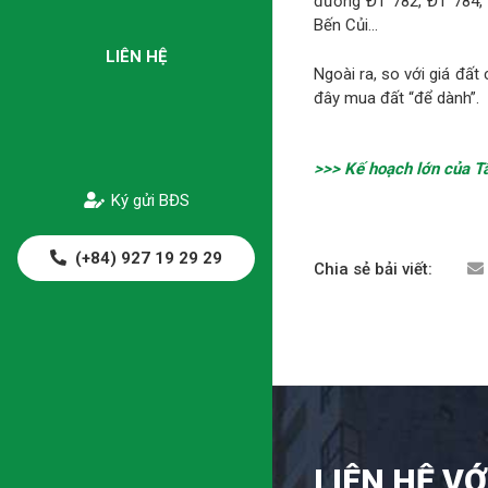
đường ĐT 782, ĐT 784, 
Bến Củi…
LIÊN HỆ
Ngoài ra, so với giá đất
đây mua đất “để dành”.
>>> Kế hoạch lớn của T
Ký gửi BĐS
(+84) 927 19 29 29
Chia sẻ bải viết:
LIÊN HỆ VỚ