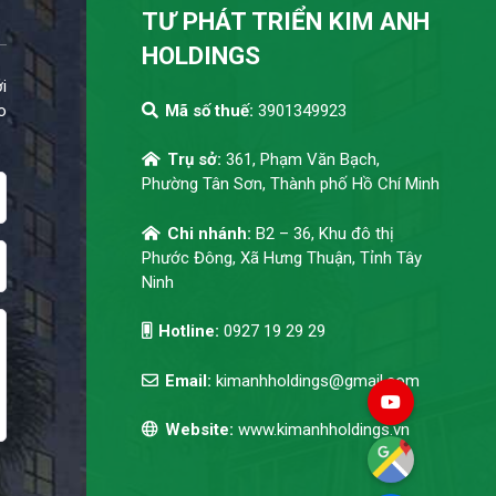
TƯ PHÁT TRIỂN KIM ANH
HOLDINGS
i
o
Mã số thuế:
3901349923
Trụ sở:
361, Phạm Văn Bạch,
Phường Tân Sơn, Thành phố Hồ Chí Minh
Chi nhánh:
B2 – 36, Khu đô thị
Phước Đông, Xã Hưng Thuận, Tỉnh Tây
Ninh
Hotline:
0927 19 29 29
Email:
kimanhholdings@gmail.com
Website:
www.kimanhholdings.vn