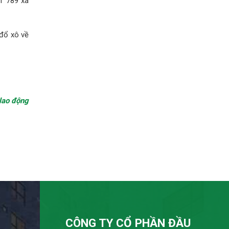
T 789 xã
 đổ xô về
lao động
CÔNG TY CỔ PHẦN ĐẦU