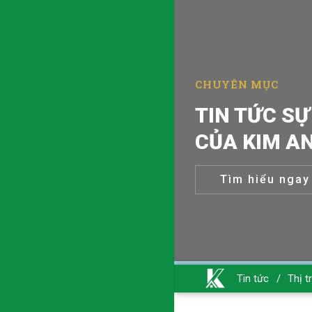
CHUYÊN MỤC
TIN TỨC SỰ
CỦA KIM A
Tìm hiểu ngay
Tin tức
/
Thị t