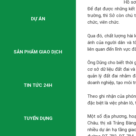
Hồ sơ 
Để đạt được những kết 
trường, thì Sở còn chú 
DỰ ÁN
chức, viên chức.
Qua đó, chất lượng hài 
ánh của người dân và t
liên quan đến lĩnh vực đấ
SẢN PHẨM GIAO DỊCH
Ông Dũng cho biết thời g
cơ sở dữ liệu đất đai 
quản lý đất đai nhằm đ
doanh nghiệp, tạo môi t
TIN TỨC 24H
Theo ghi nhận của phóng
đặc biệt là việc phân lô,
Một số địa phương, hoạ
TUYỂN DỤNG
Châu; thị xã Trảng Bàng
nhiều dự án hạ tầng gi