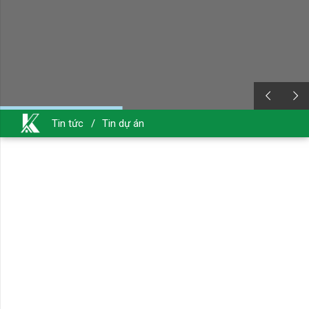
Tin tức
/
Tin dự án