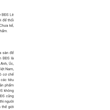
y BĐS Lê
i để thổi
 Chưa kể,
phẩm.
ua sàn để
h BĐS là
 Anh, Úc,
Việt Nam,
có cơ chế
các tiêu
 sản phẩm
ĐS không
 BĐS cũng
thì người
 thế giới