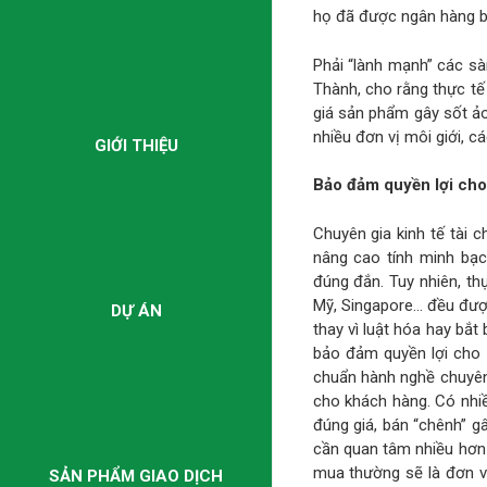
họ đã được ngân hàng bảo
Phải “lành mạnh” các s
Thành, cho rằng thực tế 
giá sản phẩm gây sốt ảo,
nhiều đơn vị môi giới, c
GIỚI THIỆU
Bảo đảm quyền lợi ch
Chuyên gia kinh tế tài 
nâng cao tính minh bạc
đúng đắn. Tuy nhiên, th
Mỹ, Singapore… đều được
DỰ ÁN
thay vì luật hóa hay bắ
bảo đảm quyền lợi cho 
chuẩn hành nghề chuyên 
cho khách hàng. Có nhi
đúng giá, bán “chênh” gâ
cần quan tâm nhiều hơn 
mua thường sẽ là đơn vị
SẢN PHẨM GIAO DỊCH