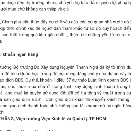
an thiệp đến thị trường nhưng chủ yếu họ bảo đảm quyền lợi pháp l
gười mua chứ không can thiệp về giá.
, Chính phủ cần thúc đẩy cơ chế yêu cầu các cơ quan nhà nước có 
 kịp thời, chính xác để người dân tham khảo từ sơ đồ quy hoạch đến
ài sản thật trong quá khứ gần nhất…, thậm chí những yếu tố rủi ro,
á.
ài khoản ngân hàng
tướng, Bộ trưởng Bộ Xây dựng Nguyễn Thanh Nghị đã ký tờ trình dự
) để trình Quốc hội. Trong đó nội dung đáng chú ý của dự án này l
ao dịch BĐS. Cụ thể, khoản 1 điều 57 dự thảo Luật Kinh doanh BĐS 
án, cho thuê mua nhà ở, công trình xây dựng hình thành trong tư
ê, cho thuê lại quyền sử dụng đất đã có hạ tầng kỹ thuật trong d
ua sàn giao dịch BĐS”… Còn giao dịch khác thì khuyến khích thông 
các giao dịch thanh toán phải thông qua tài khoản mở tại ngân hà
ch.
ẮNG, Viện trưởng Viện Kinh tế và Quản lý TP HCM: