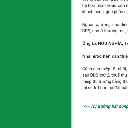
hệ hôn nhân hoặc con n
khách hàng, góp phần ng
Ngoài ra, trong các đi
BĐS, nhà ở thương mại, 
Ông LÊ HỮU NGHĨA, Tổ
Nhà nước nên can thiệ
Cách can thiệp tốt nhất,
sản BĐS thứ 2, thuế thu
thiệp thị trường bằng th
thì sẽ tốt hơn áp đặt bằ
>>> Thị trường bất động