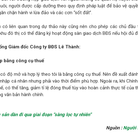
uôi, người được cấp dưỡng theo quy định pháp luật để bảo vệ quyền
ăn chặn hành vi lừa đảo và các cơn “sốt đất”.
ều có liên quan trong dự thảo này cũng nên cho phép các chủ đầu 
khu đô thị có thể đăng ký hoạt động sàn giao dịch BĐS nếu hội đủ đi
ng Giám đốc Công ty BĐS Lê Thành:
p bằng công cụ thuế
 có độ mở và hợp lý theo tôi là bằng công cụ thuế. Nên đề xuất đánh
 nhập cá nhân nhưng phải vào thời điểm phù hợp. Ngoài ra, khi Chín
uế, có thể tăng, giảm tỉ lệ đóng thuế tùy vào hoàn cảnh thực tế của t
ng văn bản hành chính.
 sản dần đi qua giai đoạn “sàng lọc tự nhiên”
Nguồn :
Người 