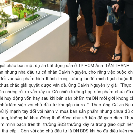
giới chào bán một dự án bất động sản ở TP HCM Ảnh: TẤN THẠNH
àn nhưng nhà đầu tư cá nhân Calvin Nguyễn, cho rằng việc buộc ch
 đối với sản phẩm hình thành trong tương lai để minh bạch hoặc th
 chưa chắc giải quyết được vấn đề. Ông Calvin Nguyễn lý giải: “Thực
n nhưng rủi ro vẫn xảy ra. Có nhiều trường hợp sản phẩm chưa đủ đ
ể huy động vốn hay sau khi bán sản phẩm thì DN môi giới không ch
hải làm việc với chủ đầu tư khi gặp rủi ro…”. Theo ông Calvin Ng
 xử lý mạnh tay đối với hành vi mua bán sản phẩm nhưng chưa đủ đ
ng, không kê khai, đóng thuế đúng như số tiền đã giao dịch. Thực
kém minh bạch trên thị trường BĐS thường xảy ra trong giao dịch riê
 thứ cấp… Còn với các chủ đầu tư là DN BĐS khi họ đủ điều kiện m