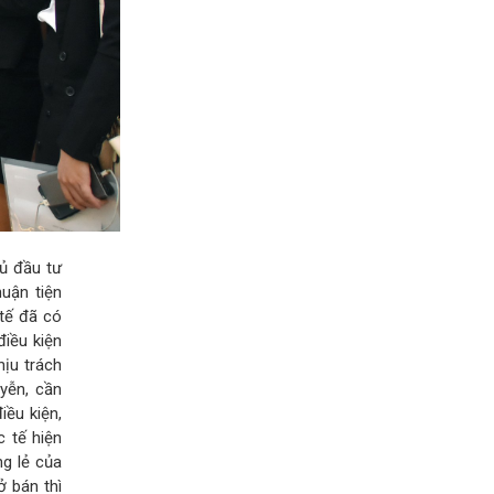
ủ đầu tư
uận tiện
 tế đã có
iều kiện
ịu trách
uyễn, cần
iều kiện,
 tế hiện
ng lẻ của
ở bán thì