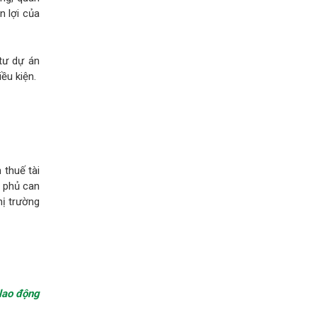
 lợi của
tư dự án
ều kiện.
 thuế tài
h phủ can
hị trường
lao động