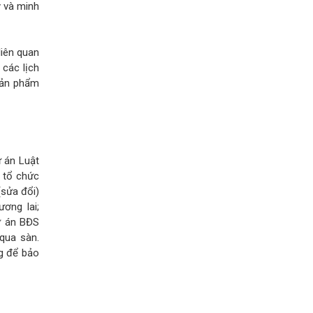
ý và minh
liên quan
 các lịch
 sản phẩm
 án Luật
à tổ chức
(sửa đổi)
ơng lai;
ự án BĐS
qua sàn.
ng để bảo