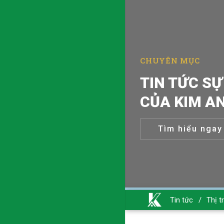
CHUYÊN MỤC
TIN TỨC SỰ
CỦA KIM A
Tìm hiểu ngay
Tin tức
/
Thị t