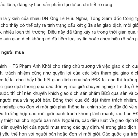
 lãnh, đăng ký bán sản phẩm tại dự án chi tiết rõ ràng.
àn là ý kiến của nhiều DN. Ông Lê Hữu Nghĩa, Tổng Giám đốc Công t
cho thấy có thể xảy ra tình trạng cấu kết giữa sàn giao dịch, môi giớ
 nhiễu loạn thị trường. Điều này đã từng xảy ra trong thời gian qua.
ác sàn giao dịch không có đủ tiềm lực, uy tín hoặc chưa hiểu rõ sản 
o người mua
chính – TS Phạm Anh Khôi cho rằng chủ trương về việc giao dịch q
h, trách nhiệm cũng như quyền lợi của các bên tham gia giao dịc
ực tế lại cho thấy hầu hết giao dịch mua bán BĐS tại các thị trường
 giao dịch thông qua các đơn vị môi giới chuyên nghiệp. Lẽ đó, ở 
t buộc thì chỉ nên khuyến khích giao dịch sản phẩm BĐS qua sàn và 
người mua và người bán. Đồng thời, qua đó đặt thêm trách nhiệm, 
nghiệp cho đơn vị môi giới phải thông tin chính xác và đầy đủ về
ều trường hợp các môi giới cạnh tranh không lành mạnh, rao bán B
y thiệt hại cho người bán nhà. Ngoài ra, các điều luật về giao dịch
đến quyền lợi của người mua trong các quy định, vì trong giao dịch 
 yếu thế hơn với người bán hoặc đơn vị môi giới. Các quốc gia trên