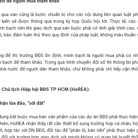
tin để người mua tham khảo
 qua sàn cũng là bước chuẩn bị cho các nội dung liên quan luật phí
ự kiến sẽ được thông qua trong kỳ họp Quốc hội tới. Thực tế, các 
nh bạch nên khi giao dịch qua sàn buộc phải có tính giải trình cao,
vị; bảo đảm tuân thủ theo quy định của pháp luật, không mâu thuẫn
ọng để thị trường BĐS ổn định, minh bạch là người mua phải có nh
h bạch để tham khảo. Trong quá trình chuyển đổi số thì thông tin ph
nhà nước để người dân tham khảo, chứ không phải chỉ tiếp cận thôn
Chủ tịch Hiệp hội BĐS TP HCM (HoREA):
ặn lừa đảo, “sốt đất”
i dung bắt buộc mua bán sản phẩm của các dự án BĐS phải thực hiện
 nhiên, HoREA nhận thấy rất cần thiết bổ sung trường hợp cá nhân, hộ
ết, hợp tác với DN BĐS, đối tác để “phân lô, bán nền” phải thực hiện 
 đối với trường hợp giao dịch với người không có quan hệ huyết th