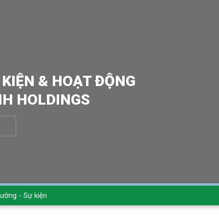
 KIỆN & HOẠT ĐỘNG
NH HOLDINGS
rường - Sự kiện