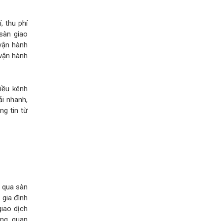
, thu phí
sàn giao
 vận hành
 vận hành
iều kênh
ải nhanh,
g tin từ
 qua sàn
 gia đình
giao dịch
ống, quan