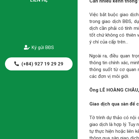
Cần nhiều kênh thông 
Việc bắt buộc giao dịch
trong giao dịch BĐS, d
dịch cần phải có tính mi
tốt chứ không có thiên 
ý chí của cấp trên…
Ký gửi BĐS
Ngoài ra, điều quan tr
thông tin chính xác, min
(+84) 927 19 29 29
thông suốt từ cơ quan 
các đơn vị môi giới.
Ông LÊ HOÀNG CHÂU, 
Giao dịch qua sàn để ch
Tờ trình dự thảo có nộ
giao dịch là hợp lý. Tuy
tự thực hiện hoặc liên k
thông qua sàn giao dịch