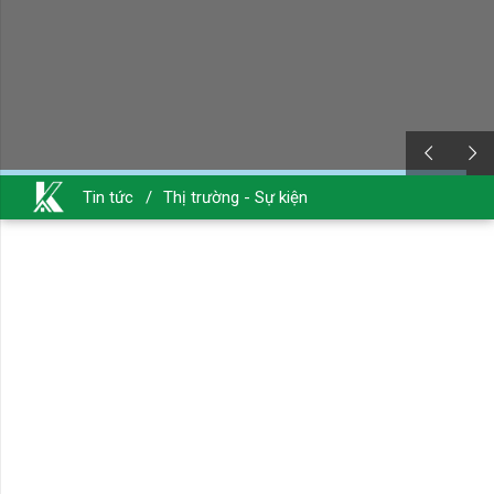
Tin tức
/
Thị trường - Sự kiện