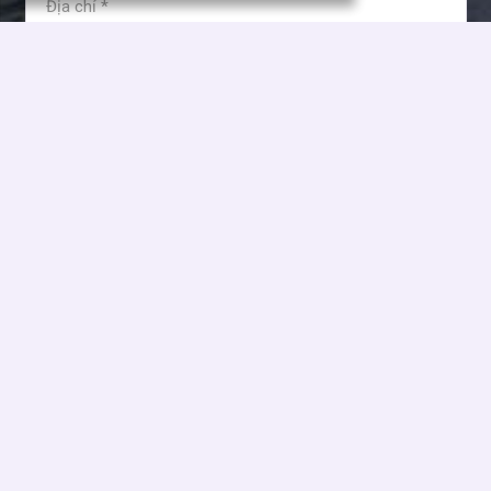
Tôi đồng ý và chấp nhận các điều khoản sử dụng của Kim
Anh Holdings!
ĐĂNG KÝ
Bản quyền © 2021 – 2026 by Kim Anh Holdings. All right