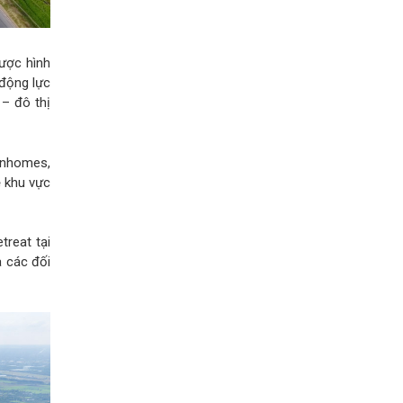
được hình
động lực
– đô thị
inhomes,
ề khu vực
treat tại
 các đối