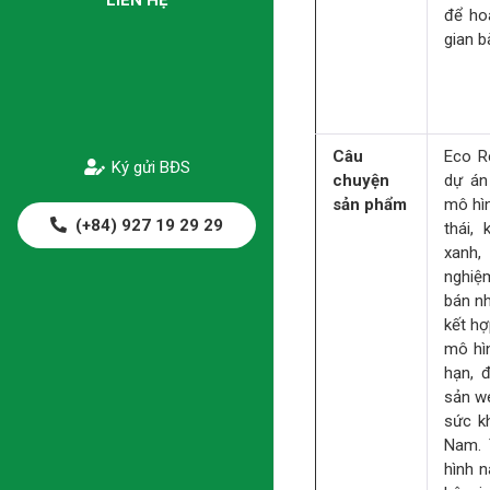
để hoà
gian b
Câu
Eco R
Ký gửi BĐS
chuyện
dự án
sản phẩm
mô hìn
(+84) 927 19 29 29
thái,
xanh,
nghiệm
bán nh
kết hợ
mô hìn
hạn, 
sản w
sức kh
Nam. 
hình n