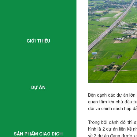
GIỚI THIỆU
DỰ ÁN
Bên cạnh các dự án lớn 
quan tâm khi chủ đầu tư
đãi và chính sách hấp d
Trong bối cảnh đó thì s
hình là 2 dự án liền kề 
SẢN PHẨM GIAO DỊCH
về 2 dự án đang được x