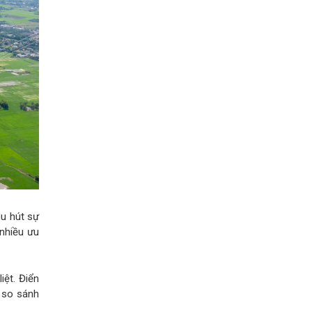
hu hút sự
 nhiều ưu
iệt. Điển
ố so sánh