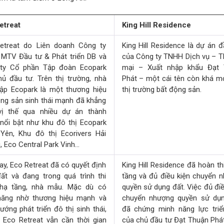
etreat
King Hill Residence
etreat do Liên doanh Công ty
King Hill Residence là dự án đ
MTV Đầu tư & Phát triển DB và
của Công ty TNHH Dịch vụ – 
ty Cổ phần Tập đoàn Ecopark
mại – Xuất nhập khẩu Đạt 
ủ đầu tư. Trên thị trường, nhà
Phát – một cái tên còn khá mớ
lập Ecopark là một thương hiệu
thị trường bất động sản.
ng sản sinh thái mạnh đã khẳng
vị thế qua nhiều dự án thành
nổi bật như khu đô thị Ecopark
Yên, Khu đô thị Ecorivers Hải
 Eco Central Park Vinh…
ay, Eco Retreat đã có quyết định
King Hill Residence đã hoàn th
ất và đang trong quá trình thi
tầng và đủ điều kiện chuyển 
hạ tầng, nhà mẫu. Mặc dù có
quyền sử dụng đất. Việc đủ điề
năng nhờ thương hiệu mạnh và
chuyển nhượng quyền sử dụ
ướng phát triển đô thị sinh thái,
đã chứng minh năng lực triể
 Eco Retreat vẫn cần thời gian
của chủ đầu tư Đạt Thuận Phát