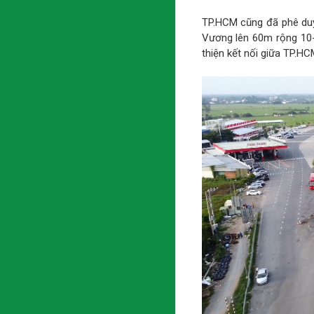
TP.HCM cũng đã phê duy
Vương lên 60m rộng 10-1
thiện kết nối giữa TP.HC