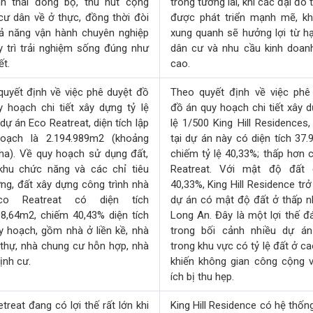
nh thái đồng bộ, thu hút cộng
trong tương lai, khi các đại đô 
ư dân về ở thực, đồng thời đòi
được phát triển mạnh mẽ, k
hả năng vận hành chuyên nghiệp
xung quanh sẽ hưởng lợi từ hạ
 trì trải nghiệm sống đúng như
dân cư và nhu cầu kinh doan
t.
cao.
uyết định về việc phê duyệt đồ
Theo quyết định về việc phê
 hoạch chi tiết xây dựng tỷ lệ
đồ án quy hoạch chi tiết xây d
ự án Eco Reatreat, diện tích lập
lệ 1/500 King Hill Residences,
oạch là 2.194.989m2 (khoảng
tại dự án này có diện tích 37.9
ha). Về quy hoạch sử dụng đất,
chiếm tỷ lệ 40,33%; thấp hơn 
khu chức năng và các chỉ tiêu
Reatreat. Với mật độ đất 
̣ng, đất xây dựng công trình nhà
40,33%, King Hill Residence trở
co Reatreat có diện tích
dự án có mật độ đất ở thấp nh
8,64m2, chiếm 40,43% diện tích
Long An. Đây là một lợi thế đ
y hoạch, gồm nhà ở liền kề, nhà
trong bối cảnh nhiều dự á
t thự, nhà chung cư hỗn hợp, nhà
trong khu vực có tỷ lệ đất ở ca
định cư.
khiến không gian công cộng v
ích bị thu hẹp.
treat đang có lợi thế rất lớn khi
King Hill Residence có hệ thốn