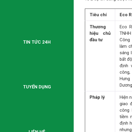
Tiêu chí
Eco R
Thương
Eco R
hiệu chủ
TNHH 
đầu tư
Công 
TIN TỨC 24H
làm ch
sáng 
bất độ
định 
công, 
Hưng 
Dương,
TUYỂN DỤNG
Pháp lý
Hiện n
giao đ
công 
tiềm 
định h
nhưng
LIÊN HỆ