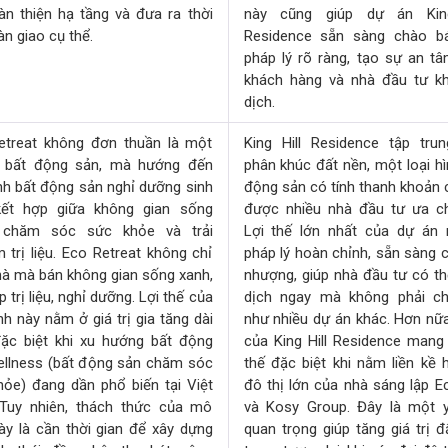
n thiện hạ tầng và đưa ra thời
này cũng giúp dự án King
àn giao cụ thể.
Residence sẵn sàng chào b
pháp lý rõ ràng, tạo sự an t
khách hàng và nhà đầu tư kh
dịch.
etreat không đơn thuần là một
King Hill Residence tập tru
 bất động sản, mà hướng đến
phân khúc đất nền, một loại hì
h bất động sản nghỉ dưỡng sinh
động sản có tính thanh khoản 
 kết hợp giữa không gian sống
được nhiều nhà đầu tư ưa c
 chăm sóc sức khỏe và trải
Lợi thế lớn nhất của dự án 
 trị liệu. Eco Retreat không chỉ
pháp lý hoàn chỉnh, sẵn sàng 
à mà bán không gian sống xanh,
nhượng, giúp nhà đầu tư có th
p trị liệu, nghỉ dưỡng. Lợi thế của
dịch ngay mà không phải c
h này nằm ở giá trị gia tăng dài
như nhiều dự án khác. Hơn nữa, 
đặc biệt khi xu hướng bất động
của King Hill Residence mang 
ellness (bất động sản chăm sóc
thế đặc biệt khi nằm liền kề h
ỏe) đang dần phổ biến tại Việt
đô thị lớn của nhà sáng lập E
Tuy nhiên, thách thức của mô
và Kosy Group. Đây là một 
ày là cần thời gian để xây dựng
quan trọng giúp tăng giá trị đ