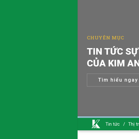
CHUYÊN MỤC
TIN TỨC SỰ
CỦA KIM A
Tìm hiểu ngay
Tin tức
/
Thị t