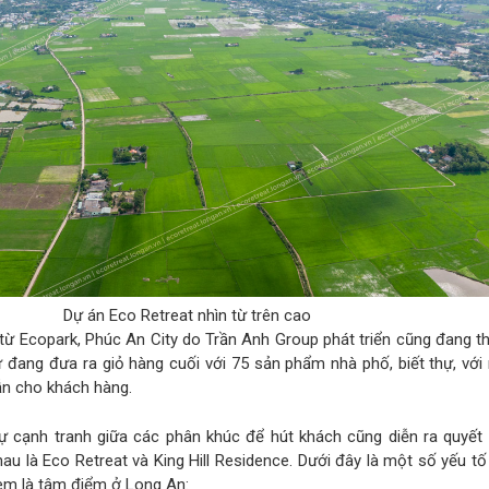
Dự án Eco Retreat nhìn từ trên cao
từ Ecopark, Phúc An City do Trần Anh Group phát triển cũng đang t
 đang đưa ra giỏ hàng cuối với 75 sản phẩm nhà phố, biết thự, với
ẫn cho khách hàng.
ự cạnh tranh giữa các phân khúc để hút khách cũng diễn ra quyết l
nhau là Eco Retreat và King Hill Residence. Dưới đây là một số yếu t
em là tâm điểm ở Long An: