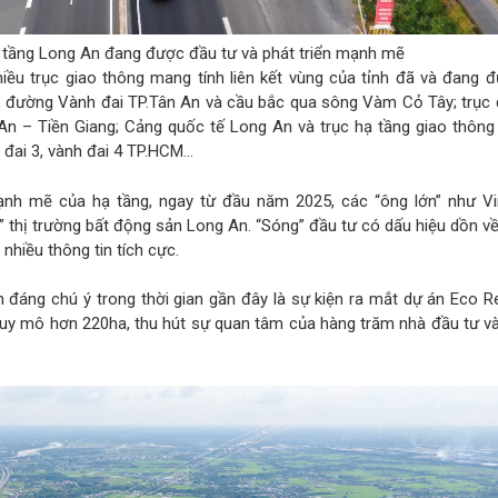
 tầng Long An đang được đầu tư và phát triển mạnh mẽ
hiều trục giao thông mang tính liên kết vùng của tỉnh đã và đang 
, đường Vành đai TP.Tân An và cầu bắc qua sông Vàm Cỏ Tây; trục 
An – Tiền Giang; Cảng quốc tế Long An và trục hạ tầng giao thông 
 đai 3, vành đai 4 TP.HCM…
nh mẽ của hạ tầng, ngay từ đầu năm 2025, các “ông lớn” như V
 thị trường bất động sản Long An. “Sóng” đầu tư có dấu hiệu dồn v
 nhiều thông tin tích cực.
 đáng chú ý trong thời gian gần đây là sự kiện ra mắt dự án Eco Re
quy mô hơn 220ha, thu hút sự quan tâm của hàng trăm nhà đầu tư và