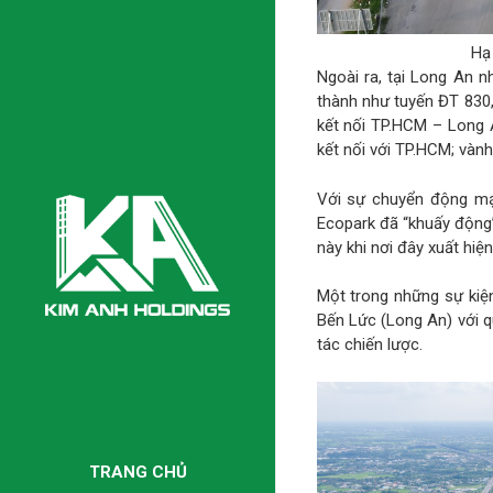
Hạ
Ngoài ra, tại Long An n
thành như tuyến ĐT 830
kết nối TP.HCM – Long 
kết nối với TP.HCM; vành
Với sự chuyển động mạ
Ecopark đã “khuấy động”
này khi nơi đây xuất hiện
Một trong những sự kiện
Bến Lức (Long An) với 
tác chiến lược.
TRANG CHỦ