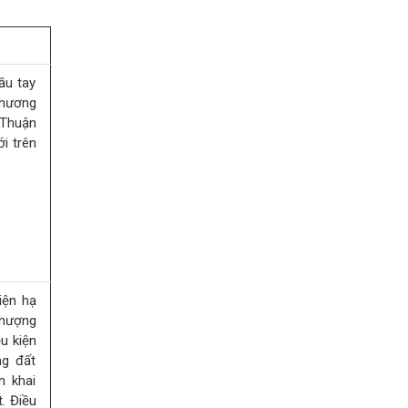
ầu tay
Thương
Thuận
i trên
iện hạ
nhượng
u kiện
ng đất
n khai
. Điều