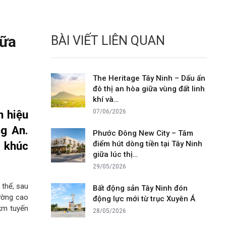
iữa
BÀI VIẾT LIÊN QUAN
The Heritage Tây Ninh – Dấu ấn
đô thị an hòa giữa vùng đất linh
khí và…
n hiệu
07/06/2026
ng An.
Phước Đông New City – Tâm
n khúc
điểm hút dòng tiền tại Tây Ninh
giữa lúc thị…
29/05/2026
 thể, sau
Bất động sản Tây Ninh đón
ường cao
động lực mới từ trục Xuyên Á
8km tuyến
28/05/2026