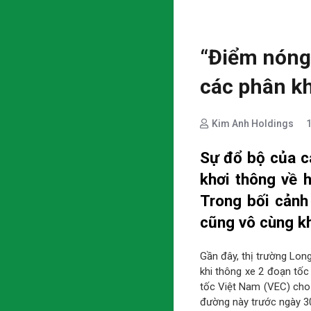
“Điểm nóng 
các phân k
Kim Anh Holdings
Sự đổ bộ của cá
khơi thông về 
Trong bối cảnh
cũng vô cùng kh
Gần đây, thị trường Lon
khi thông xe 2 đoạn tố
tốc Việt Nam (VEC) cho 
đường này trước ngày 30