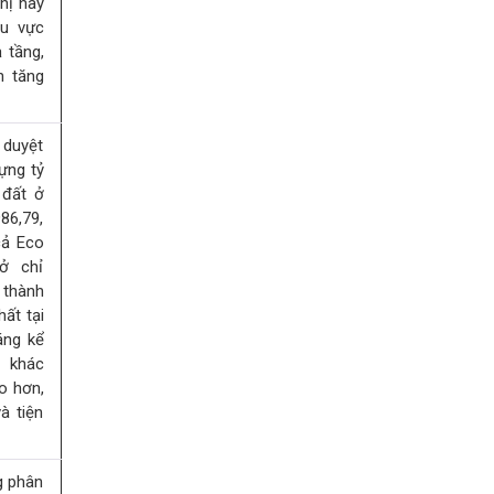
thị này
hu vực
 tầng,
h tăng
 duyệt
ựng tỷ
 đất ở
86,79,
cả Eco
ở chỉ
 thành
ất tại
áng kể
n khác
o hơn,
à tiện
g phân