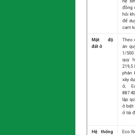
hệ si
đồng c
hỏi k
để duy
cam kế
Mật độ
Theo q
đất ở
án quy
1/500 d
quy h
219,5 
phân 
xây dư
ở, E
887.40
lập qu
ở biệ
ở tái 
Hệ thống
Eco Re