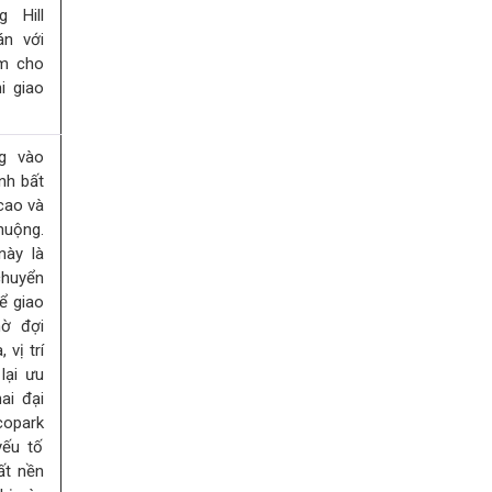
 Hill
án với
âm cho
i giao
ng vào
nh bất
cao và
huộng.
này là
chuyển
ể giao
hờ đợi
vị trí
lại ưu
ai đại
copark
yếu tố
ất nền