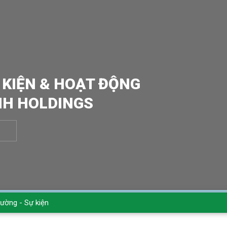
 KIỆN & HOẠT ĐỘNG
NH HOLDINGS
rường - Sự kiện